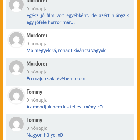
Mordorer
9 hónapja
Egész jó film volt egyébként, de azért hiányzik
egy jóféle horror már...
Mordorer
9 hónapja
Ma megyek rá, rohadt kíváncsi vagyok.
Mordorer
9 hónapja
Én majd csak tévében tolom.
Tommy
9 hónapja
Az mondjuk nem kis teljesítmény. :O
Tommy
9 hónapja
Nagyon hülye. xD