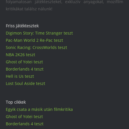
folyamatosan játékteszteket, exkluzív anyagokat, mozifilm
kritikákat találsz nálunk!
Friss játéktesztek
Digimon Story: Time Stranger teszt
Pac-Man World 2 Re-Pac teszt
Sonic Racing: CrossWorlds teszt
NBA 2K26 teszt
Ghost of Yotei teszt
Borderlands 4 teszt
Hell is Us teszt
Lost Soul Aside teszt
Top cikkek
Egyik csata a másik után filmkritika
Ghost of Yotei teszt
Borderlands 4 teszt