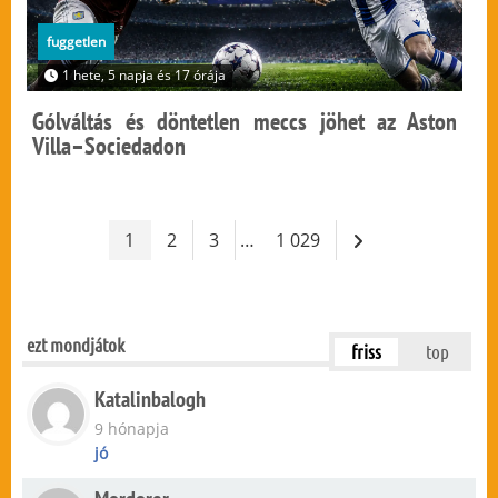
fuggetlen
1 hete, 5 napja és 17 órája
Gólváltás és döntetlen meccs jöhet az Aston
Villa–Sociedadon
1
2
3
…
1 029
ezt mondjátok
friss
top
Katalinbalogh
9 hónapja
jó