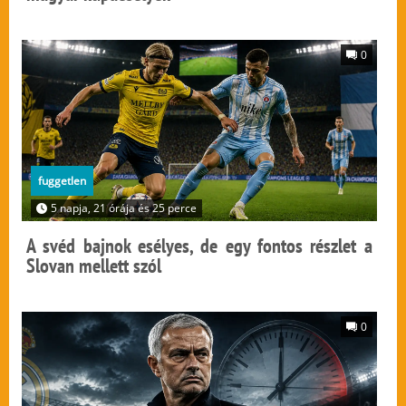
0
fuggetlen
5 napja, 21 órája és 25 perce
A svéd bajnok esélyes, de egy fontos részlet a
Slovan mellett szól
0