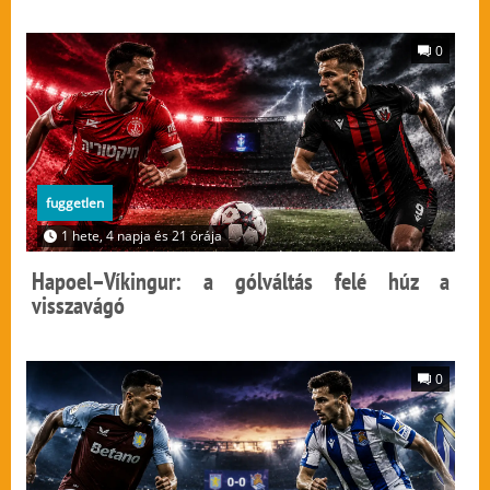
0
fuggetlen
1 hete, 4 napja és 21 órája
Hapoel–Víkingur: a gólváltás felé húz a
visszavágó
0