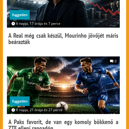
fuggetlen
6 napja, 17 órája és 7 perce
A Real még csak készül, Mourinho jövőjét máris
beárazták
0
fuggetlen
6 napja, 21 órája és 27 perce
A Paks favorit, de van egy komoly bökkenő a
ZTE elleni rangadón