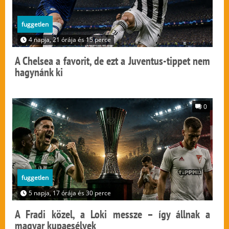
fuggetlen
4 napja, 21 órája és 15 perce
A Chelsea a favorit, de ezt a Juventus-tippet nem
hagynánk ki
0
fuggetlen
5 napja, 17 órája és 30 perce
A Fradi közel, a Loki messze – így állnak a
magyar kupaesélyek