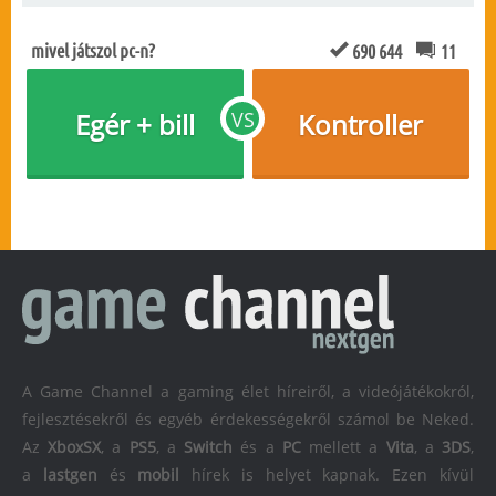
mivel játszol pc-n?
690 644
11
Egér + bill
VS
Kontroller
A Game Channel a gaming élet híreiről, a videójátékokról,
fejlesztésekről és egyéb érdekességekről számol be Neked.
Az
XboxSX
, a
PS5
, a
Switch
és a
PC
mellett a
Vita
, a
3DS
,
a
lastgen
és
mobil
hírek is helyet kapnak. Ezen kívül