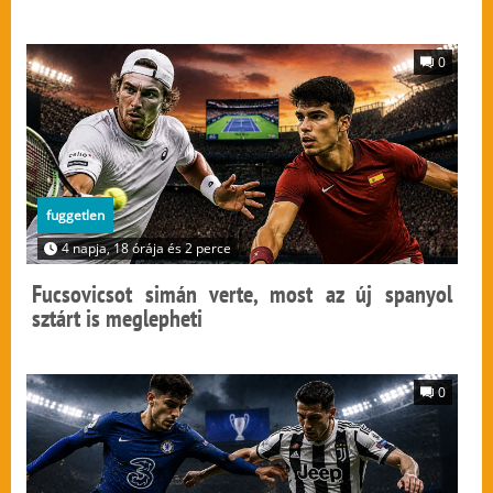
0
fuggetlen
4 napja, 18 órája és 2 perce
Fucsovicsot simán verte, most az új spanyol
sztárt is meglepheti
0