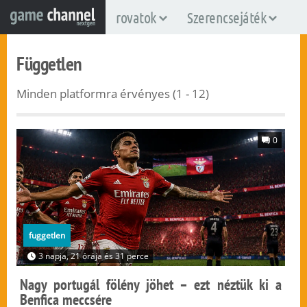
rovatok
Szerencsejáték
Független
Minden platformra érvényes (1 - 12)
0
fuggetlen
3 napja, 21 órája és 31 perce
Nagy portugál fölény jöhet – ezt néztük ki a
Benfica meccsére