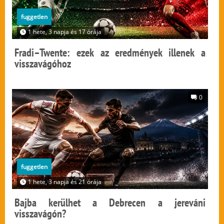
fuggetlen
1 hete, 3 napja és 17 órája
Fradi–Twente: ezek az eredmények illenek a
visszavágóhoz
0
fuggetlen
1 hete, 3 napja és 21 órája
Bajba kerülhet a Debrecen a jereváni
visszavágón?