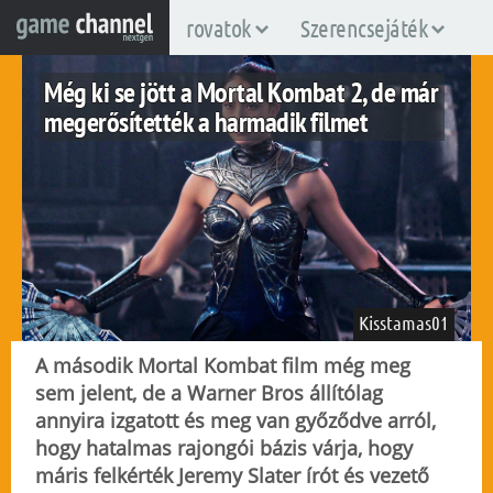
rovatok
Szerencsejáték
Még ki se jött a Mortal Kombat 2, de már
megerősítették a harmadik filmet
Kisstamas01
A második Mortal Kombat film még meg
sem jelent, de a Warner Bros állítólag
annyira izgatott és meg van győződve arról,
fuggetlen
hogy hatalmas rajongói bázis várja, hogy
2025. október 12.
439
máris felkérték Jeremy Slater írót és vezető