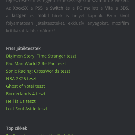
fejlesztésekről és egyéb érdekességekről számol be Neked.
Az
XboxSX
, a
PS5
, a
Switch
és a
PC
mellett a
Vita
, a
3DS
,
a
lastgen
és
mobil
hírek is helyet kapnak. Ezen kívül
folyamatosan játékteszteket, exkluzív anyagokat, mozifilm
kritikákat találsz nálunk!
Friss játéktesztek
Digimon Story: Time Stranger teszt
Pac-Man World 2 Re-Pac teszt
Sonic Racing: CrossWorlds teszt
NBA 2K26 teszt
Ghost of Yotei teszt
Borderlands 4 teszt
Hell is Us teszt
Lost Soul Aside teszt
Top cikkek