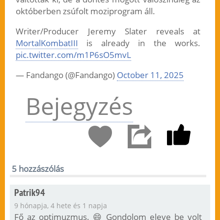
októberben zsúfolt moziprogram áll.
Writer/Producer Jeremy Slater reveals at
MortalKombatIII
is already in the works.
pic.twitter.com/m1P6sO5mvL
— Fandango (@Fandango)
October 11, 2025
Bejegyzés
5 hozzászólás
Patrik94
9 hónapja, 4 hete és 1 napja
Fő az optimuzmus. 😄 Gondolom eleve be volt