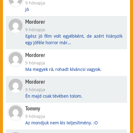
9 hónapja
jó
Mordorer
9 hónapja
Egész jó film volt egyébként, de azért hiányzik
egy jóféle horror már...
Mordorer
9 hónapja
Ma megyek rá, rohadt kíváncsi vagyok.
Mordorer
9 hónapja
Én majd csak tévében tolom.
Tommy
9 hónapja
Az mondjuk nem kis teljesítmény. :O