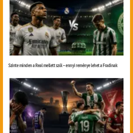
Szinte minden a Real mellett szól – ennyi reménye lehet a Fradinak