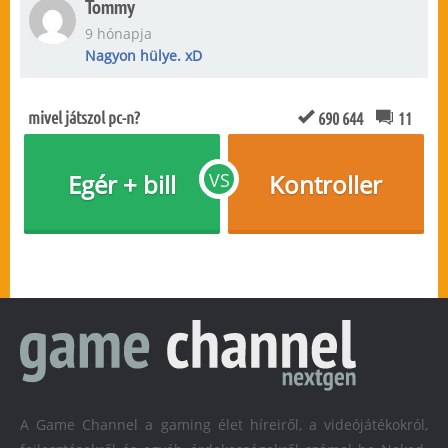
Tommy
9 hónapja
Nagyon hülye. xD
mivel játszol pc-n?
690 644
11
Egér + bill
VS
Kontroller
A Game Channel a gaming élet híreiről, a videójátékokról,