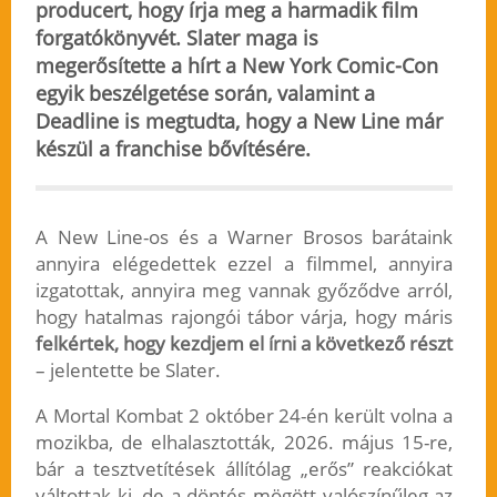
producert, hogy írja meg a harmadik film
forgatókönyvét. Slater maga is
megerősítette a hírt a New York Comic-Con
egyik beszélgetése során, valamint a
Deadline is megtudta, hogy a New Line már
készül a franchise bővítésére.
A New Line-os és a Warner Brosos barátaink
annyira elégedettek ezzel a filmmel, annyira
izgatottak, annyira meg vannak győződve arról,
hogy hatalmas rajongói tábor várja, hogy máris
felkértek, hogy kezdjem el írni a következő részt
– jelentette be Slater.
A Mortal Kombat 2 október 24-én került volna a
mozikba, de elhalasztották, 2026. május 15-re,
bár a tesztvetítések állítólag „erős” reakciókat
váltottak ki, de a döntés mögött valószínűleg az