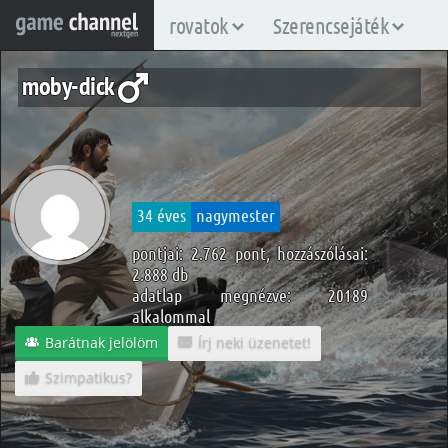
rovatok
Szerencsejáték
moby-dick
34 éves
nagymester
pontjai: 2.762 pont, hozzászólásai:
2.888 db
adatlap megnézve: 20189
alkalommal
Barátnak jelölöm
Írj neki üzenetet!
Szimpatikus?