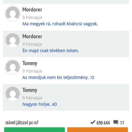
Mordorer
9 hónapja
Ma megyek rá, rohadt kíváncsi vagyok.
Mordorer
9 hónapja
Én majd csak tévében tolom.
Tommy
9 hónapja
Az mondjuk nem kis teljesítmény. :O
Tommy
9 hónapja
Nagyon hülye. xD
mivel játszol pc-n?
690 644
11