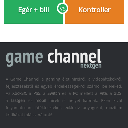
Egér + bill
Kontroller
VS
A Game Channel a gaming élet híreiről, a videójátékokról,
fejlesztésekről és egyéb érdekességekről számol be Neked.
Az
XboxSX
, a
PS5
, a
Switch
és a
PC
mellett a
Vita
, a
3DS
,
a
lastgen
és
mobil
hírek is helyet kapnak. Ezen kívül
folyamatosan játékteszteket, exkluzív anyagokat, mozifilm
kritikákat találsz nálunk!