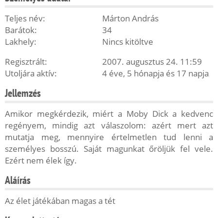
Teljes név:
Márton András
Barátok:
34
Lakhely:
Nincs kitöltve
Regisztrált:
2007. augusztus 24. 11:59
Utoljára aktív:
4 éve, 5 hónapja és 17 napja
Jellemzés
Amikor megkérdezik, miért a Moby Dick a kedvenc
regényem, mindig azt válaszolom: azért mert azt
mutatja meg, mennyire értelmetlen tud lenni a
személyes bosszú. Saját magunkat őröljük fel vele.
Ezért nem élek így.
Aláírás
Az élet játékában magas a tét