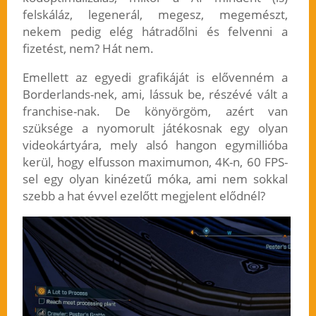
felskáláz, legenerál, megesz, megemészt,
nekem pedig elég hátradőlni és felvenni a
fizetést, nem? Hát nem.
Emellett az egyedi grafikáját is elővenném a
Borderlands-nek, ami, lássuk be, részévé vált a
franchise-nak. De könyörgöm, azért van
szüksége a nyomorult játékosnak egy olyan
videokártyára, mely alsó hangon egymillióba
kerül, hogy elfusson maximumon, 4K-n, 60 FPS-
sel egy olyan kinézetű móka, ami nem sokkal
szebb a hat évvel ezelőtt megjelent elődnél?