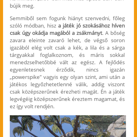
bújik meg.
Semmiből sem fogunk hiányt szenvedni, főleg
szóló módban, hisz
a játék jó szokásához híven
csak úgy okádja magából a zsákmányt
. A bőség
zavara eleinte zavaró lehet, de végső soron
igazából elég volt csak a kék, a lila és a sárga
tárgyakkal foglalkoznom, és máris sokkal
menedzselhetőbbé vált az egész. A fejlődés
egyenletesnek érződik, nincs igazán
„powerspike” vagyis egy olyan szint, ami után a
játékos legyőzhetetlenné válik, addig viszont
csak középszerűnek érezheti magát. Én a játék
legvégéig középszerűnek éreztem magamat, és
ez így volt rendjén.