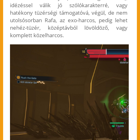
idézéssel válik jó szólókarakterré, vagy
hatékony tüzérségi támogatóvá, végül, de nem
utolsósorban Rafa, az exo-harcos, pedig lehet
nehéz-tüzér, középtávból lövöldöző, vagy
komplett közelharcos.