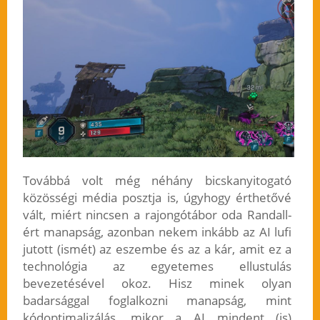
Továbbá volt még néhány bicskanyitogató
közösségi média posztja is, úgyhogy érthetővé
vált, miért nincsen a rajongótábor oda Randall-
ért manapság, azonban nekem inkább az AI lufi
jutott (ismét) az eszembe és az a kár, amit ez a
technológia az egyetemes ellustulás
bevezetésével okoz. Hisz minek olyan
badarsággal foglalkozni manapság, mint
kódoptimalizálás, mikor a AI mindent (is)