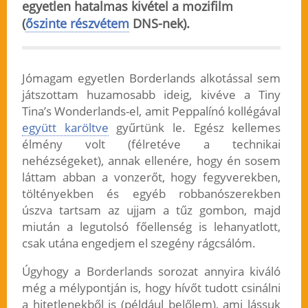
egyetlen hatalmas kivétel a mozifilm
(
őszinte részvétem
DNS-nek).
Jómagam egyetlen Borderlands alkotással sem
játszottam huzamosabb ideig, kivéve a Tiny
Tina’s Wonderlands-el, amit Peppalínó kollégával
együtt karöltve
gyűrtünk le. Egész kellemes
élmény volt (félretéve a technikai
nehézségeket), annak ellenére, hogy én sosem
láttam abban a vonzerőt, hogy fegyverekben,
töltényekben és egyéb robbanószerekben
úszva tartsam az ujjam a tűz gombon, majd
miután a legutolsó főellenség is lehanyatlott,
csak utána engedjem el szegény rágcsálóm.
Úgyhogy a Borderlands sorozat annyira kiváló
még a mélypontján is, hogy hívőt tudott csinálni
a hitetlenekből is (például belőlem), ami lássuk