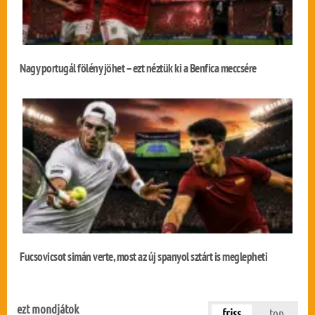
Nagy portugál fölény jöhet – ezt néztük ki a Benfica meccsére
Fucsovicsot simán verte, most az új spanyol sztárt is meglepheti
ezt mondjátok
friss
top