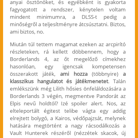
anyai ösztönöket, és egyébként is gyakorta
fagyogatott a rendszer, kénytelen voltam
mindent minimumra, a DLSS-t pedig a
minőségről a teljesítményre átcsúsztatni. Biztos,
ami biztos, no.
Miután túl tettem magamat ezeken az arcpirító
részleteken, rá kellett döbbennem, hogy a
Borderlands 4, az őt megelőző címekhez
hasonlóan, egy igencsak kompetensen
összerakott játék,
ami hozza
(többnyire)
a
klasszikus hangulatot és játékmenetet
. Talán
emlékszünk még Lilith hősies önfeláldozására a
Borderlands 3 végén, megmentve Pandorát az
Elpis nevű holdtól? Izé spoiler alert. Nos, az
elteleportált égitest telibe vágta egy addig
elrejtett bolygó, a Kairos, védőpajzsát, melynek
hatására megtörtént a nagy rácsodálkozás a
Vault Hunterek részéről (nézzétek skacok, új