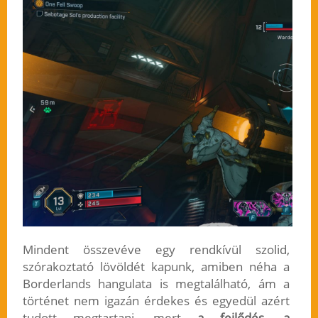
Mindent összevéve egy rendkívül szolid,
szórakoztató lövöldét kapunk, amiben néha a
Borderlands hangulata is megtalálható, ám a
történet nem igazán érdekes és egyedül azért
tudott megtartani, mert
a fejlődés, a