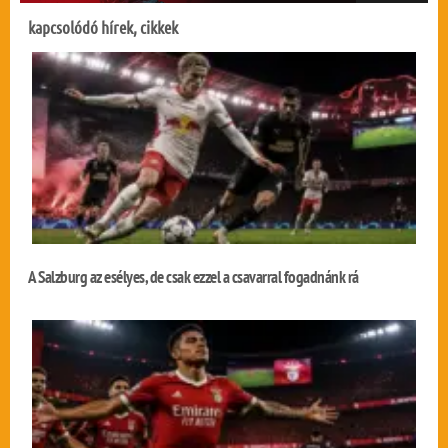
kapcsolódó hírek, cikkek
A Salzburg az esélyes, de csak ezzel a csavarral fogadnánk rá