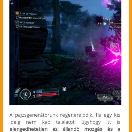
A pajzsgenerátorunk regenerálódik, ha egy kis
ideig nem kap találatot, úgyhogy itt is
elengedhetetlen az állandó mozgás és a