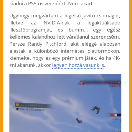
kiadni a PS5-ös verzióért. Nem akart.
Úgyhogy megvártam a legelső javító csomagot,
illetve az NVIDIA-nak a legaktuálisabb
illesztőprogramját, és bumm… egy
egész
kellemes kalandhoz lett váratlanul szerencsém
.
Persze Randy Pitchford, akit eléggé alaposan
elástak a különböző internetes platformokon,
kiemelte, hogy ez egy prémium játék, és ha 4K-
zni akarunk, akkor
legyen hozzá vasunk is
.