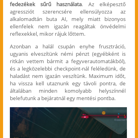
fedezékek sűrű használata
. Az elképesztő
agressziót szerencsére ellensúlyozza az
alkalomadtán buta AI, mely miatt bizonyos
ellenfelek nem igazán reagáltak önvédelmi
reflexekkel, mikor rájuk lőttem.
Azonban a halál csupán enyhe frusztráció,
ugyanis elveszítünk némi pénzt (egyébként is
ritkán vettem bármit a fegyverautomatákból),
és a legközelebbi checkpoint-nál feléledünk, de
haladást nem igazán veszítünk. Maximum időt,
ha vissza kell utaznunk egy távoli pontra, de
általában minden komolyabb helyszínnél
belefutunk a bejáratnál egy mentési pontba.