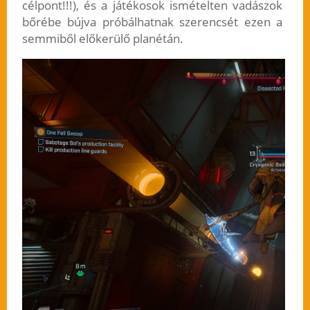
célpont!!!), és a játékosok ismételten vadászok
bőrébe bújva próbálhatnak szerencsét ezen a
semmiből előkerülő planétán.