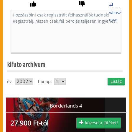
válasz
erre
kifuto archívum
év:
hónap:
Borderlands 4
27.900 Ft-tól
kövesd a játékot!