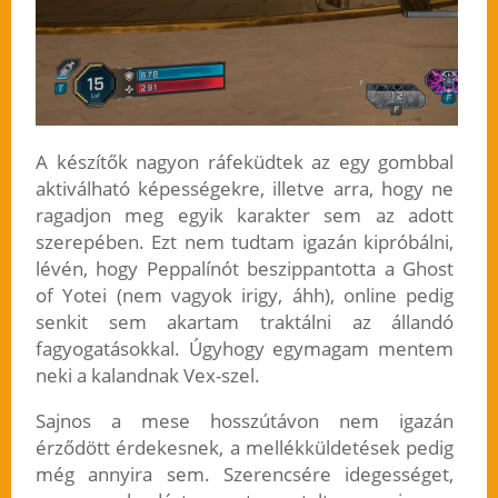
A készítők nagyon ráfeküdtek az egy gombbal
aktiválható képességekre, illetve arra, hogy ne
ragadjon meg egyik karakter sem az adott
szerepében. Ezt nem tudtam igazán kipróbálni,
lévén, hogy Peppalínót beszippantotta a Ghost
of Yotei (nem vagyok irigy, áhh), online pedig
senkit sem akartam traktálni az állandó
fagyogatásokkal. Úgyhogy egymagam mentem
neki a kalandnak Vex-szel.
Sajnos a mese hosszútávon nem igazán
érződött érdekesnek, a mellékküldetések pedig
még annyira sem. Szerencsére idegességet,