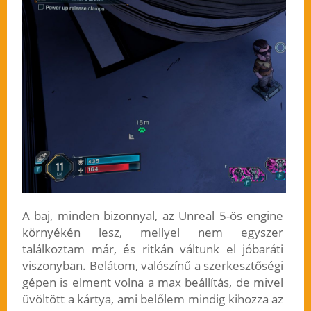
A baj, minden bizonnyal, az Unreal 5-ös engine
környékén lesz, mellyel nem egyszer
találkoztam már, és ritkán váltunk el jóbaráti
viszonyban. Belátom, valószínű a szerkesztőségi
gépen is elment volna a max beállítás, de mivel
üvöltött a kártya, ami belőlem mindig kihozza az