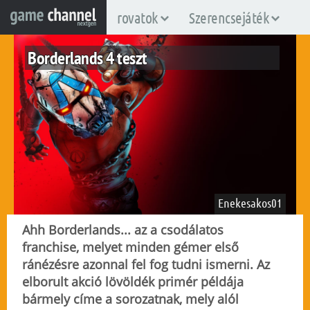
rovatok
Szerencsejáték
Borderlands 4 teszt
Enekesakos01
Ahh Borderlands... az a csodálatos
franchise, melyet minden gémer első
ránézésre azonnal fel fog tudni ismerni. Az
nintendo-switch2
pc
ps5
xboxsx
elborult akció lövöldék primér példája
2025. szeptember 23.
6.574
bármely címe a sorozatnak, mely alól