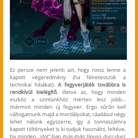
Ez persze nem jelenti azt, hogy rossz lenne a
kapott végeredmény (ha félretesszük a
technikai hibákat).
A fegyverjáték továbbra is
rendkívül kielégítő
, illetve az, hogy minden
eszköz a szintünkhöz mérten lesz jobb…
mármint minden új fegyver. Ergo sűrűn kell
váltogatnunk majd a mordályokat, ráadásul négy
lehet nálunk egyszerre, így a tonnaszámra
kapott töltényeket is ki tudjuk használni, feltéve,
ha minden „slot”-ban más-más típusú durr-durr