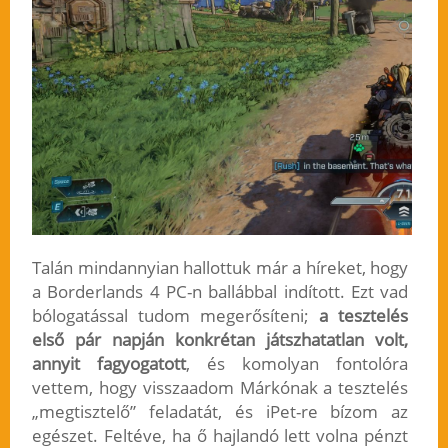
Talán mindannyian hallottuk már a híreket, hogy
a Borderlands 4 PC-n ballábbal indított. Ezt vad
bólogatással tudom megerősíteni;
a tesztelés
első pár napján konkrétan játszhatatlan volt,
annyit fagyogatott
, és komolyan fontolóra
vettem, hogy visszaadom Márkónak a tesztelés
„megtisztelő” feladatát, és iPet-re bízom az
egészet. Feltéve, ha ő hajlandó lett volna pénzt