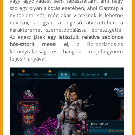
vagy agyolvadást sem tapasztaltam, ami nagy
szó egy olyan alkotás esetében, ahol Claptrap a
nyitóelem, sőt, még akár viccesnek is lehetne
nevezni, ahogyan a legelső átvezetőben a
karakteremet szemétdobálással ébresztgette.
Az egész játék
egy letisztult, relatíve sablonos
hős-sztorit mesél el
, a Borderlands-es
komolytalanság és hangulat majdhogynem
teljes hiányával.