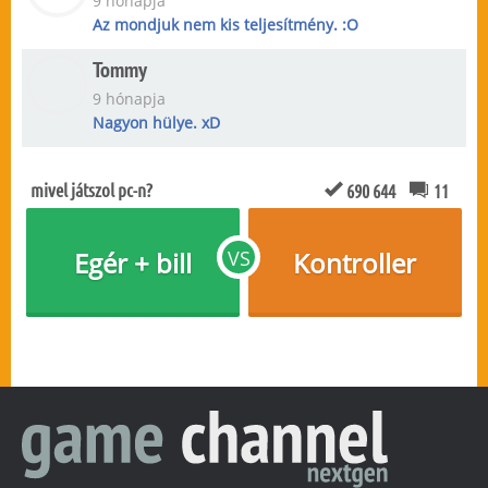
9 hónapja
Az mondjuk nem kis teljesítmény. :O
Tommy
9 hónapja
Nagyon hülye. xD
mivel játszol pc-n?
690 644
11
Egér + bill
VS
Kontroller