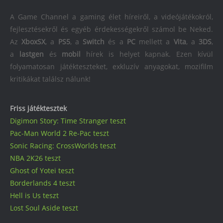
A Game Channel a gaming élet híreiről, a videójátékokról,
fejlesztésekről és egyéb érdekességekről számol be Neked.
Az
XboxSX
, a
PS5
, a
Switch
és a
PC
mellett a
Vita
, a
3DS
,
a
lastgen
és
mobil
hírek is helyet kapnak. Ezen kívül
folyamatosan játékteszteket, exkluzív anyagokat, mozifilm
kritikákat találsz nálunk!
Friss játéktesztek
Digimon Story: Time Stranger teszt
Pac-Man World 2 Re-Pac teszt
Sonic Racing: CrossWorlds teszt
NBA 2K26 teszt
Ghost of Yotei teszt
Borderlands 4 teszt
Hell is Us teszt
Lost Soul Aside teszt