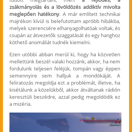
zsákmányolás és a lövöldözés addiktív mivolta
meglepően hatékony
. A már említett technikai
majrékon kívül is belefutottam apróbb hibákba,
melyek szerencsére elhanyagolhatóak voltak, és
csupán az átvezetők szaggatását és egy hanghoz
köthető anomáliát tudnék kiemelni.
Ezen utóbbi abban merül ki, hogy ha közvetlen
mellettünk beszél valaki hozzánk, akkor, ha nem
fordulunk teljesen feléjük, tompán vagy éppen
semennyire sem halljuk a mondókáját. A
feliratozás megoldja ezt a problémát, illetve, ha
kisétálunk a közelükből, akkor átváltanak rádión
keresztüli beszédre, azzal pedig megoldódik ez
a mizéria.