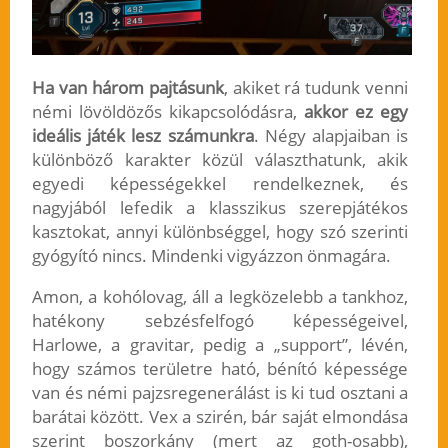
Ha van három pajtásunk
, akiket rá tudunk venni
némi lövöldözős kikapcsolódásra,
akkor ez egy
ideális játék lesz számunkra
. Négy alapjaiban is
különböző karakter közül választhatunk, akik
egyedi képességekkel rendelkeznek, és
nagyjából lefedik a klasszikus szerepjátékos
kasztokat, annyi különbséggel, hogy szó szerinti
gyógyító nincs. Mindenki vigyázzon önmagára.
Amon, a kohólovag, áll a legközelebb a tankhoz,
hatékony sebzésfelfogó képességeivel,
Harlowe, a gravitar, pedig a „support”, lévén,
hogy számos területre ható, bénító képessége
van és némi pajzsregenerálást is ki tud osztani a
barátai között. Vex a szirén, bár saját elmondása
szerint boszorkány (mert az goth-osabb),