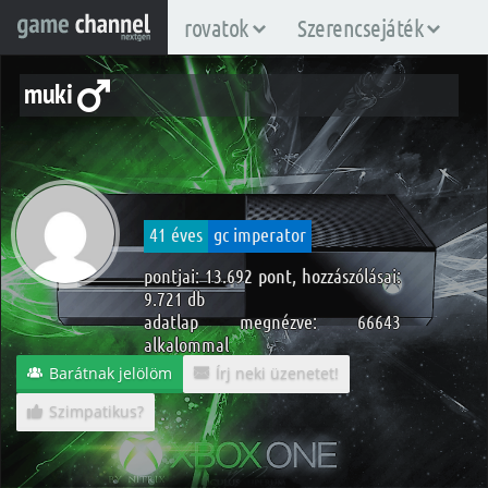
rovatok
Szerencsejáték
muki
41 éves
gc imperator
pontjai: 13.692 pont, hozzászólásai:
9.721 db
adatlap megnézve: 66643
alkalommal
Barátnak jelölöm
Írj neki üzenetet!
Szimpatikus?