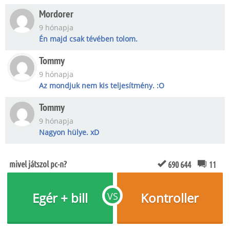
Mordorer
9 hónapja
Én majd csak tévében tolom.
Tommy
9 hónapja
Az mondjuk nem kis teljesítmény. :O
Tommy
9 hónapja
Nagyon hülye. xD
mivel játszol pc-n?
690 644
11
Egér + bill
Kontroller
VS