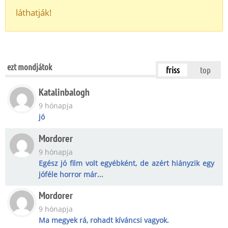
láthatják!
ezt mondjátok
friss
top
Katalinbalogh
9 hónapja
jó
Mordorer
9 hónapja
Egész jó film volt egyébként, de azért hiányzik egy
jóféle horror már...
Mordorer
9 hónapja
Ma megyek rá, rohadt kíváncsi vagyok.