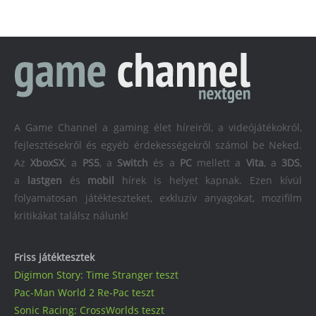
A Game Channel a gaming élet híreiről, a videójátékokról,
fejlesztésekről és egyéb érdekességekről számol be Neked.
Az
XboxSX
, a
PS5
, a
Switch
és a
PC
mellett a
Vita
, a
3DS
,
a
lastgen
és
mobil
hírek is helyet kapnak. Ezen kívül
folyamatosan játékteszteket, exkluzív anyagokat, mozifilm
kritikákat találsz nálunk!
Friss játéktesztek
Digimon Story: Time Stranger teszt
Pac-Man World 2 Re-Pac teszt
Sonic Racing: CrossWorlds teszt