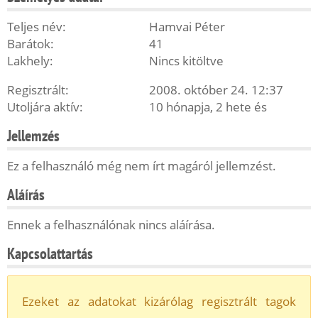
Teljes név:
Hamvai Péter
Barátok:
41
Lakhely:
Nincs kitöltve
Regisztrált:
2008. október 24. 12:37
Utoljára aktív:
10 hónapja, 2 hete és
Jellemzés
Ez a felhasználó még nem írt magáról jellemzést.
Aláírás
Ennek a felhasználónak nincs aláírása.
Kapcsolattartás
Ezeket az adatokat kizárólag regisztrált tagok