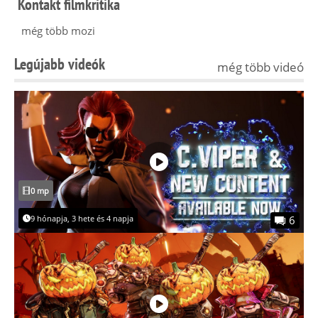
Kontakt filmkritika
még több mozi
Legújabb videók
még több videó
0 mp
9 hónapja, 3 hete és 4 napja
6