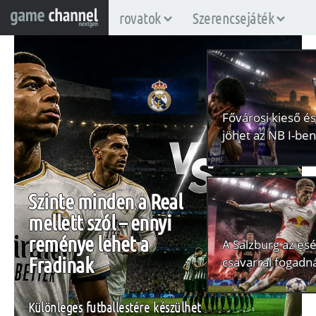
rovatok
Szerencsejáték
Fővárosi kieső é
jöhet az NB I-be
Szinte minden a Real
mellett szól – ennyi
reménye lehet a
A Salzburg az esé
Fradinak
csavarral fogadn
Különleges futballestére készülhet