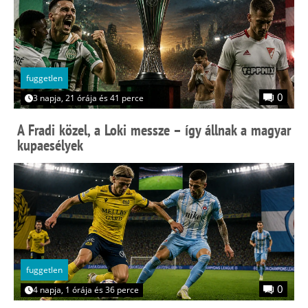
fuggetlen
0
3 napja, 21 órája és 41 perce
A Fradi közel, a Loki messze – így állnak a magyar
kupaesélyek
fuggetlen
0
4 napja, 1 órája és 36 perce