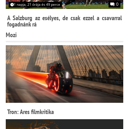
0
1 napja, 21 órája és 49 perce
A Salzburg az esélyes, de csak ezzel a csavarral
fogadnánk rá
Mozi
Tron: Ares filmkritika