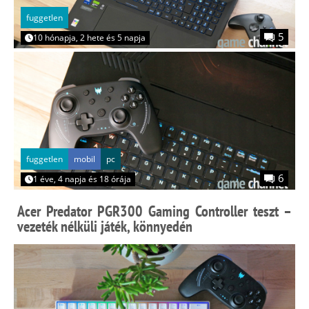
fuggetlen
5
10 hónapja, 2 hete és 5 napja
fuggetlen
mobil
pc
6
1 éve, 4 napja és 18 órája
Acer Predator PGR300 Gaming Controller teszt –
vezeték nélküli játék, könnyedén