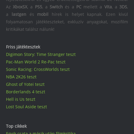
Az
XboxSX
, a
PS5
, a
Switch
és a
PC
mellett a
Vita
, a
3DS
,
a
lastgen
és
mobil
hírek is helyet kapnak. Ezen kívül
folyamatosan játékteszteket, exkluzív anyagokat, mozifilm
kritikákat találsz nálunk!
Friss játéktesztek
Digimon Story: Time Stranger teszt
Pac-Man World 2 Re-Pac teszt
Sonic Racing: CrossWorlds teszt
NBA 2K26 teszt
Ghost of Yotei teszt
Borderlands 4 teszt
Hell is Us teszt
Lost Soul Aside teszt
Top cikkek
Egyik csata a másik után filmkritika