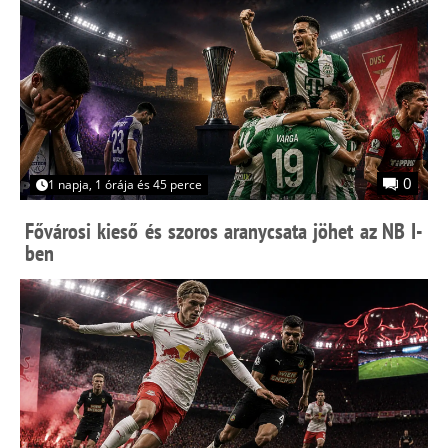
0
1 napja, 1 órája és 45 perce
Fővárosi kieső és szoros aranycsata jöhet az NB I-
ben