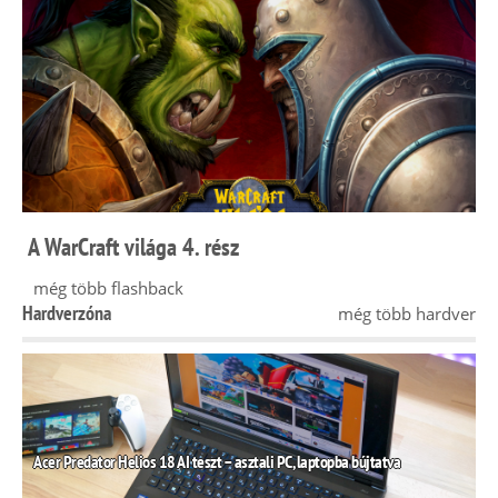
A WarCraft világa 4. rész
még több flashback
Hardverzóna
még több hardver
Acer Predator Helios 18 AI teszt – asztali PC, laptopba bújtatva