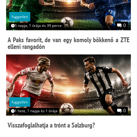
fuggetlen
0
5 napja, 1 órája és 39 perce
A Paks favorit, de van egy komoly bökkenő a ZTE
elleni rangadón
fuggetlen
0
1 hete, 1 napja és 1 órája
Visszafoglalhatja a trónt a Salzburg?