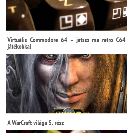
Virtuális Commodore 64 – játssz ma retro C64
játékokkal
A WarCraft világa 5. rész