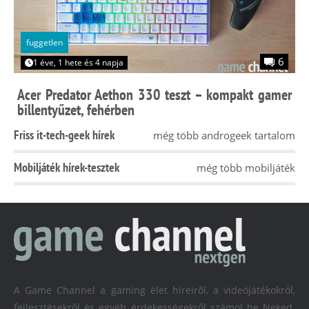
fuggetlen
6
1 éve, 1 hete és 4 napja
Acer Predator Aethon 330 teszt – kompakt gamer
billentyűzet, fehérben
Friss it-tech-geek hírek
még több androgeek tartalom
Mobiljáték hírek-tesztek
még több mobiljáték
A Game Channel a gaming élet híreiről, a videójátékokról,
fejlesztésekről és egyéb érdekességekről számol be Neked.