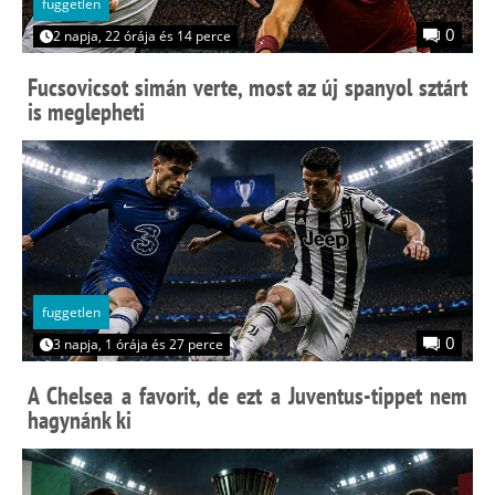
fuggetlen
0
2 napja, 22 órája és 14 perce
Fucsovicsot simán verte, most az új spanyol sztárt
is meglepheti
fuggetlen
0
3 napja, 1 órája és 27 perce
A Chelsea a favorit, de ezt a Juventus-tippet nem
hagynánk ki