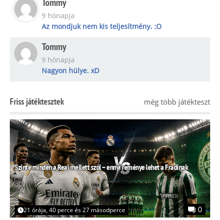
Tommy
9 hónapja
Az mondjuk nem kis teljesítmény. :O
Tommy
9 hónapja
Nagyon hülye. xD
Friss játéktesztek
még több játékteszt
Szinte minden a Real mellett szól – ennyi reménye lehet a Fradinak
0
21 órája, 40 perce és 27 másodperce