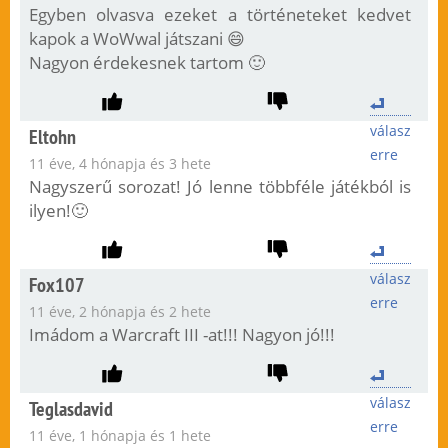
Egyben olvasva ezeket a történeteket kedvet
kapok a WoWwal játszani 😄
Nagyon érdekesnek tartom 🙂
válasz
Eltohn
erre
11 éve, 4 hónapja és 3 hete
Nagyszerű sorozat! Jó lenne többféle játékból is
ilyen!🙂
válasz
Fox107
erre
11 éve, 2 hónapja és 2 hete
Imádom a Warcraft III -at!!! Nagyon jó!!!
válasz
Teglasdavid
erre
11 éve, 1 hónapja és 1 hete