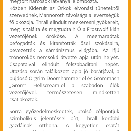
megtört harcosok látványa lelombozta.
Közben Kiderült az Orkok elvonási tünetektől
szenvednek, Mannoroth távolsága a levertségük
fő okozója. Thrall elindult megkeresni gyökereit,
meg is találta és megtudta h Ő a Frostwolf klán
vezetőjének örököse. A megmaradtak
befogadták és kitanították ősei szokásaira,
bevezették a sámánizmus világába. Az ifjú
trónörökös nemsoká átvette apja után helyét.
Csapataival elindult felszabadítani népét.
Utazása során találkozott apja jó barátjával, a
bujdosó Orgrim Doomhammer-el és Grommash
„Grom” Hellscream-el a szabadon élők
vezetőjével, természetesen mindketten
csatlakoztak.
Sorra győzedelmeskedtek, utolsó célpontjuk
szimbolikus jelentéssel bírt, Thrall korábbi
gazdáinak otthona. A kegyetlen csatát