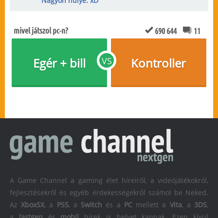
Nagyon hülye. xD
mivel játszol pc-n?
690 644
11
Egér + bill
VS
Kontroller
A Game Channel a gaming élet híreiről, a videójátékokról,
fejlesztésekről és egyéb érdekességekről számol be Neked.
Az
XboxSX
, a
PS5
, a
Switch
és a
PC
mellett a
Vita
, a
3DS
,
a
lastgen
és
mobil
hírek is helyet kapnak. Ezen kívül