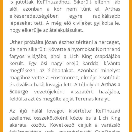
is jutottak Kel’Thuzadhoz. Sikerült eltenni láb
alól, azonban a kór nem tűnt el. Arthas
elkeseredettségében egyre radikálisabb
lépéseket tett. A még elő civileket gyilkolta le,
hogy elkerülje az átalakulásukat.
Uther próbálta józan észhez téríteni a herceget,
de nem sikerült. Követte a nyomokat Northrend
fagyos világába, ahol a Lich King csapdájába
került. Egy ősi nagy erejű karddal kívánta
megfékezni az élőholtakat. Azonban mihelyst
magához vette a Frostmore-t, elméje elsötétült
és riválisa halál lovagja lett. A tébolyult
Arthas a
Scourge
vezetőjeként visszatért hazájába,
feldúlta azt és megölte apját Terenas királyt.
Az ifjú halál lovagot kísértette Kel’Thuzad
szelleme, összekötőként közte és a Lich King
akarata között. Következő céljuk a varázsló
feltámasztása volt, maradványait Quel’thalas