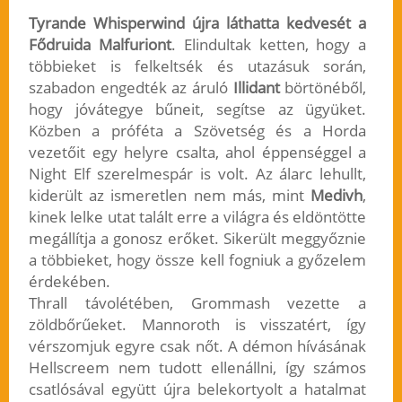
Tyrande Whisperwind újra láthatta kedvesét a
Fődruida Malfuriont
. Elindultak ketten, hogy a
többieket is felkeltsék és utazásuk során,
szabadon engedték az áruló
Illidant
börtönéből,
hogy jóvátegye bűneit, segítse az ügyüket.
Közben a próféta a Szövetség és a Horda
vezetőit egy helyre csalta, ahol éppenséggel a
Night Elf szerelmespár is volt. Az álarc lehullt,
kiderült az ismeretlen nem más, mint
Medivh
,
kinek lelke utat talált erre a világra és eldöntötte
megállítja a gonosz erőket. Sikerült meggyőznie
a többieket, hogy össze kell fogniuk a győzelem
érdekében.
Thrall távolétében, Grommash vezette a
zöldbőrűeket. Mannoroth is visszatért, így
vérszomjuk egyre csak nőt. A démon hívásának
Hellscreem nem tudott ellenállni, így számos
csatlósával együtt újra belekortyolt a hatalmat