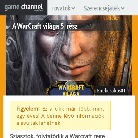
rovatok
Szerencsejáték
A WarCraft világa 5. rész
Enekesakos01
Figyelem!
Ez a cikk már több, mint
egy éves! A benne lévő információk
pc
elavultak lehetnek!
2015. március 1.
1.726
Sziasztok, folytatódik a Warcraft rege