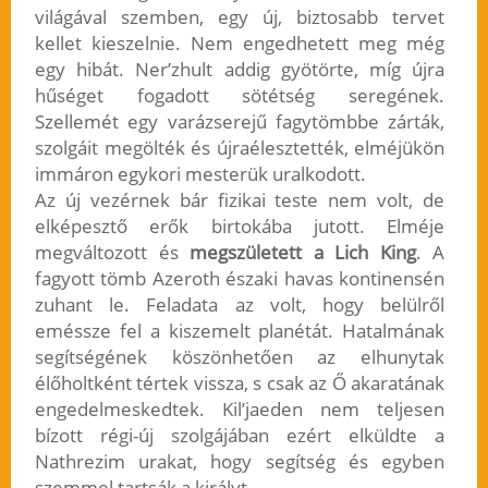
világával szemben, egy új, biztosabb tervet
kellet kieszelnie. Nem engedhetett meg még
egy hibát. Ner’zhult addig gyötörte, míg újra
hűséget fogadott sötétség seregének.
Szellemét egy varázserejű fagytömbbe zárták,
szolgáit megölték és újraélesztették, elméjükön
immáron egykori mesterük uralkodott.
Az új vezérnek bár fizikai teste nem volt, de
elképesztő erők birtokába jutott. Elméje
megváltozott és
megszületett a Lich King
. A
fagyott tömb Azeroth északi havas kontinensén
zuhant le. Feladata az volt, hogy belülről
eméssze fel a kiszemelt planétát. Hatalmának
segítségének köszönhetően az elhunytak
élőholtként tértek vissza, s csak az Ő akaratának
engedelmeskedtek. Kil’jaeden nem teljesen
bízott régi-új szolgájában ezért elküldte a
Nathrezim urakat, hogy segítség és egyben
szemmel tartsák a királyt.