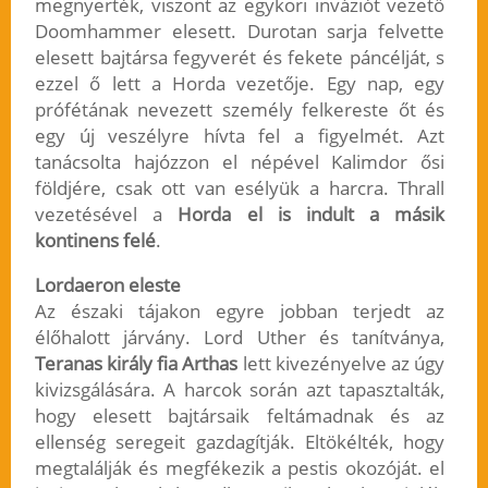
megnyerték, viszont az egykori inváziót vezető
Doomhammer elesett. Durotan sarja felvette
elesett bajtársa fegyverét és fekete páncélját, s
ezzel ő lett a Horda vezetője. Egy nap, egy
prófétának nevezett személy felkereste őt és
egy új veszélyre hívta fel a figyelmét. Azt
tanácsolta hajózzon el népével Kalimdor ősi
földjére, csak ott van esélyük a harcra. Thrall
vezetésével a
Horda el is indult a másik
kontinens felé
.
Lordaeron eleste
Az északi tájakon egyre jobban terjedt az
élőhalott járvány. Lord Uther és tanítványa,
Teranas király fia Arthas
lett kivezényelve az úgy
kivizsgálására. A harcok során azt tapasztalták,
hogy elesett bajtársaik feltámadnak és az
ellenség seregeit gazdagítják. Eltökélték, hogy
megtalálják és megfékezik a pestis okozóját. el