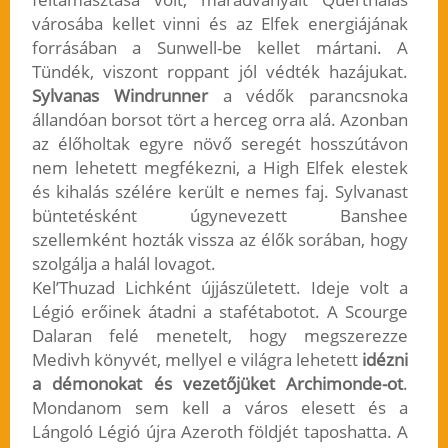
városába kellet vinni és az Elfek energiájának
forrásában a Sunwell-be kellet mártani. A
Tündék, viszont roppant jól védték hazájukat.
Sylvanas Windrunner
a védők parancsnoka
állandóan borsot tört a herceg orra alá. Azonban
az élőholtak egyre növő seregét hosszútávon
nem lehetett megfékezni, a High Elfek elestek
és kihalás szélére került e nemes faj. Sylvanast
büntetésként úgynevezett Banshee
szellemként hozták vissza az élők sorában, hogy
szolgálja a halál lovagot.
Kel’Thuzad Lichként újjászületett. Ideje volt a
Légió erőinek átadni a stafétabotot. A Scourge
Dalaran felé menetelt, hogy megszerezze
Medivh könyvét, mellyel e világra lehetett
idézni
a démonokat és vezetőjüket Archimonde-ot
.
Mondanom sem kell a város elesett és a
Lángoló Légió újra Azeroth földjét taposhatta. A