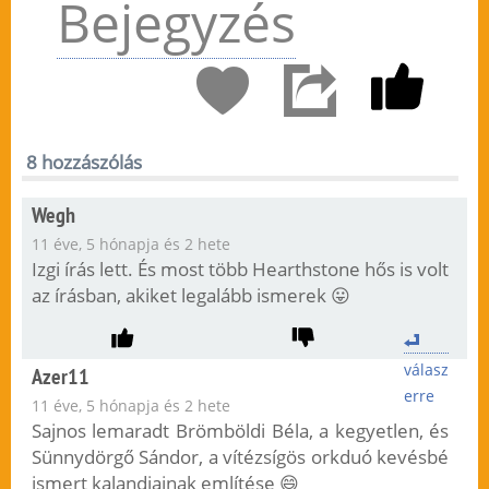
Bejegyzés
8 hozzászólás
Wegh
11 éve, 5 hónapja és 2 hete
Izgi írás lett. És most több Hearthstone hős is volt
az írásban, akiket legalább ismerek 😛
válasz
Azer11
erre
11 éve, 5 hónapja és 2 hete
Sajnos lemaradt Brömböldi Béla, a kegyetlen, és
Sünnydörgő Sándor, a vítézsígös orkduó kevésbé
ismert kalandjainak említése 😄