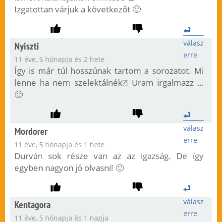
Izgatottan várjuk a következőt 🙂
válasz
Nyiszti
erre
11 éve, 5 hónapja és 2 hete
Így is már túl hosszúnak tartom a sorozatot. Mi
lenne ha nem szelektálnék?! Uram irgalmazz …
🙂
válasz
Mordorer
erre
11 éve, 5 hónapja és 1 hete
Durván sok része van az az igazság. De így
egyben nagyon jó olvasni! 🙂
válasz
Kentagora
erre
11 éve, 5 hónapja és 1 napja