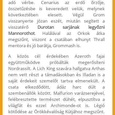
adó vérbe. Cenarius az erdő őrzője,
összetűzésbe is keveredett velük, melynek
következtében elesett. Végül Grom
visszanyerte józan eszét, miután segített a
visszatérő
Durotan sarjának legyőzni
Mannorothot
. Halálával az Orkok átka
megszűnt, viszont a csatában elhunyt Thrall
mentora és jó barátja, Grommash is.
A közös cél érdekében Azeroth fajai
együttműködve próbálták megerősíteni
Nordrassilt. A Lich King szavára hallgatva Arthas
nem vett részt a támadásokban és Illadan is a
saját érdekeit szemelőt tartva elmenekült. A
csata elkezdődött, ádáz harc dúlt a
szembenállók között. Malfurion varázserejével,
felébresztette természet dühét, elpusztítva a
világfát és ezzel Archimonde-ot is. Légió
kötődése az Örökkévalóság Kútjához megszűnt.