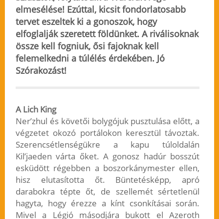
elmesélése! Ezúttal, kicsit fondorlatosabb
tervet eszeltek ki a gonoszok, hogy
elfoglalják szeretett földünket. A riválisoknak
össze kell fogniuk, ősi fajoknak kell
felemelkedni a túlélés érdekében. Jó
Szórakozást!
A Lich King
Ner’zhul és követői bolygójuk pusztulása előtt, a
végzetet okozó portálokon keresztül távoztak.
Szerencsétlenségükre a kapu túloldalán
Kil’jaeden várta őket. A gonosz hadúr bosszút
esküdött régebben a boszorkánymester ellen,
hisz elutasította őt. Büntetésképp, apró
darabokra tépte őt, de szellemét sértetlenül
hagyta, hogy érezze a kínt csonkításai során.
Mivel a Légió másodjára bukott el Azeroth