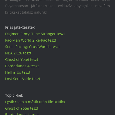
folyamatosan játékteszteket, exkluzív anyagokat, mozifilm
kritikákat találsz nálunk!
Friss játéktesztek
Digimon Story: Time Stranger teszt
Pac-Man World 2 Re-Pac teszt
Sonic Racing: CrossWorlds teszt
NBA 2K26 teszt
Ghost of Yotei teszt
Borderlands 4 teszt
Hell is Us teszt
Lost Soul Aside teszt
Top cikkek
Egyik csata a másik után filmkritika
Ghost of Yotei teszt
Borderlands 4 teszt