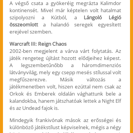
A végső csata a gyökeréig megrázta Kalimdor
kontinensét. Mivel már képtelen volt hatalmat
szipolyozni a Kútból, a
Lángoló Légió
összeomlott
a halandó seregek egyesített
erejével szemben.
Warcraft III: Reign Chaos
2002-ben megjelent a várva várt folytatás. Az
játék rengeteg újítást hozott elődjeihez képest.
A legszembetűnőbb a háromdimenziós
látványvilág, mely egy csepp mesés stílussal volt
megfűszerezve. Másik változás a
játékmenetben volt, hiszen ezúttal nem csak az
Orkok és Emberek oldalán vághattunk bele a
kalandokba, hanem játszhatóak lettek a Night Elf
és az Undead fajok is.
Mindegyik frankivónak mások az erősségei és
különböző játékstílust képviselnek, mégis a négy