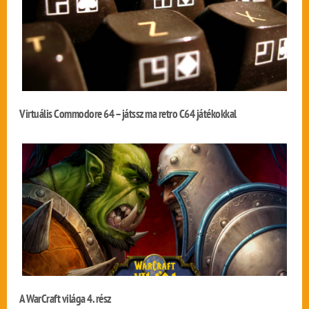
Virtuális Commodore 64 – játssz ma retro C64 játékokkal
A WarCraft világa 4. rész