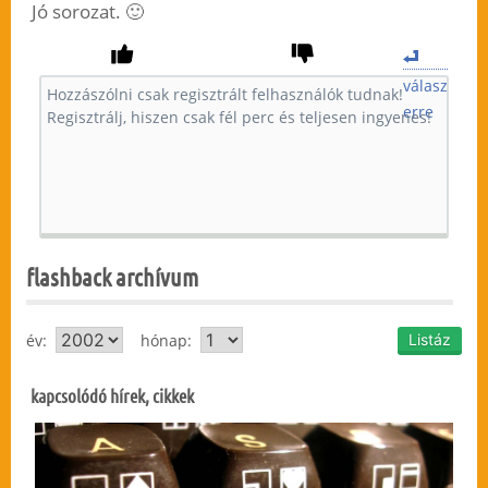
Jó sorozat. 🙂
válasz
erre
flashback archívum
év:
hónap:
kapcsolódó hírek, cikkek