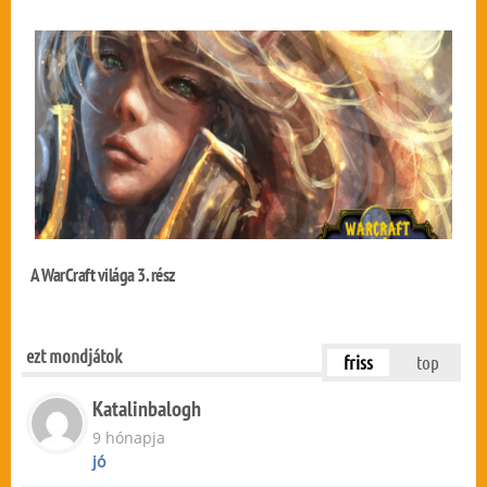
A WarCraft világa 3. rész
ezt mondjátok
friss
top
Katalinbalogh
9 hónapja
jó