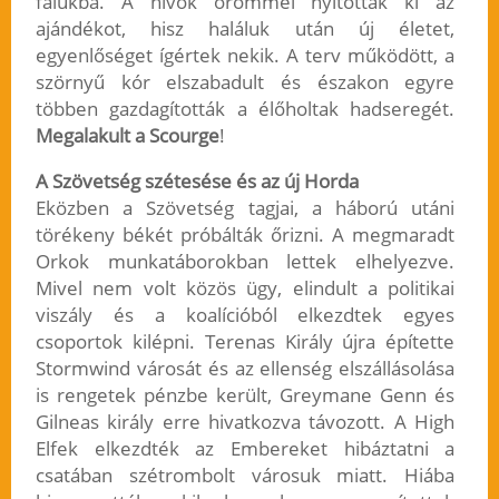
falukba. A hívők örömmel nyitották ki az
ajándékot, hisz haláluk után új életet,
egyenlőséget ígértek nekik. A terv működött, a
szörnyű kór elszabadult és északon egyre
többen gazdagították a élőholtak hadseregét.
Megalakult a Scourge
!
A Szövetség szétesése és az új Horda
Eközben a Szövetség tagjai, a háború utáni
törékeny békét próbálták őrizni. A megmaradt
Orkok munkatáborokban lettek elhelyezve.
Mivel nem volt közös ügy, elindult a politikai
viszály és a koalícióból elkezdtek egyes
csoportok kilépni. Terenas Király újra építette
Stormwind városát és az ellenség elszállásolása
is rengetek pénzbe került, Greymane Genn és
Gilneas király erre hivatkozva távozott. A High
Elfek elkezdték az Embereket hibáztatni a
csatában szétrombolt városuk miatt. Hiába