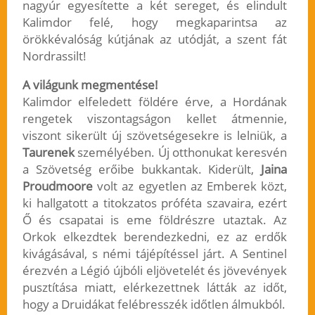
nagyúr egyesítette a két sereget, és elindult
Kalimdor felé, hogy megkaparintsa az
örökkévalóság kútjának az utódját, a szent fát
Nordrassilt!
A világunk megmentése!
Kalimdor elfeledett földére érve, a Hordának
rengetek viszontagságon kellet átmennie,
viszont sikerült új szövetségesekre is lelniük, a
Taurenek
személyében. Új otthonukat keresvén
a Szövetség erőibe bukkantak. Kiderült,
Jaina
Proudmoore
volt az egyetlen az Emberek közt,
ki hallgatott a titokzatos próféta szavaira, ezért
Ő és csapatai is eme földrészre utaztak. Az
Orkok elkezdtek berendezkedni, ez az erdők
kivágásával, s némi tájépítéssel járt. A Sentinel
érezvén a Légió újbóli eljövetelét és jövevények
pusztítása miatt, elérkezettnek látták az időt,
hogy a Druidákat felébresszék időtlen álmukból.