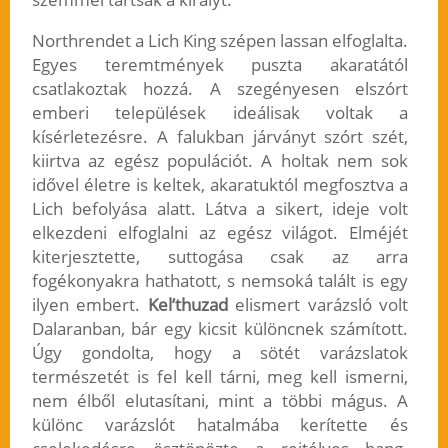
Northrendet a Lich King szépen lassan elfoglalta.
Egyes teremtmények puszta akaratától
csatlakoztak hozzá. A szegényesen elszórt
emberi települések ideálisak voltak a
kísérletezésre. A falukban járványt szórt szét,
kiirtva az egész populációt. A holtak nem sok
idővel életre is keltek, akaratuktól megfosztva a
Lich befolyása alatt. Látva a sikert, ideje volt
elkezdeni elfoglalni az egész világot. Elméjét
kiterjesztette, suttogása csak az arra
fogékonyakra hathatott, s nemsoká talált is egy
ilyen embert.
Kel’thuzad
elismert varázsló volt
Dalaranban, bár egy kicsit különcnek számított.
Úgy gondolta, hogy a sötét varázslatok
természetét is fel kell tárni, meg kell ismerni,
nem élből elutasítani, mint a többi mágus. A
különc varázslót hatalmába kerítette és