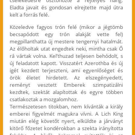
cselekedésre ösztönözte a rejtélyes hang.
Eladta javait és gondosan elrejtette majd útra
kelt a forrás felé.
Közeledve fagyos trón felé (mikor a jégtömb
becsapódott egy trón alakját vette fel)
megpillanthatta új mestere tengernyi hatalmát.
Az élőholtak utat engedtek neki, mintha csak Ő
rá vártak volna. Kel’thuzad teljesen behódolt, s
új feladatott kapott. Visszatért Azerothba és új
igét kezdett terjeszteni, ami egyenlőséget és
örök életet hirdetett. Az elszegényedett,
reményt vesztett Emberek szimpatizálni
kezdtek, szektát alapítottak és egyre többen
csatlakoztak a mozgalomhoz.
Természetesen titokban, nem kívánták a király
emberei figyelmét magukra vívni. A Lich King
miután elég követőt nyert, elküldte a járványt
kitörő főzetet kondérokban a szekta irányította