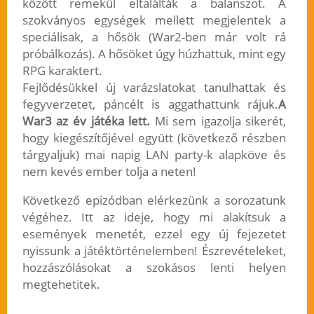
között remekül eltalálták a balanszot. A
szokványos egységek mellett megjelentek a
speciálisak, a hősök (War2-ben már volt rá
próbálkozás). A hősöket úgy húzhattuk, mint egy
RPG karaktert.
Fejlődésükkel új varázslatokat tanulhattak és
fegyverzetet, páncélt is aggathattunk rájuk.
A
War3 az év játéka lett.
Mi sem igazolja sikerét,
hogy kiegészítőjével együtt (következő részben
tárgyaljuk) mai napig LAN party-k alapköve és
nem kevés ember tolja a neten!
Következő epizódban elérkezünk a sorozatunk
végéhez. Itt az ideje, hogy mi alakítsuk a
események menetét, ezzel egy új fejezetet
nyissunk a játéktörténelemben! Észrevételeket,
hozzászólásokat a szokásos lenti helyen
megtehetitek.