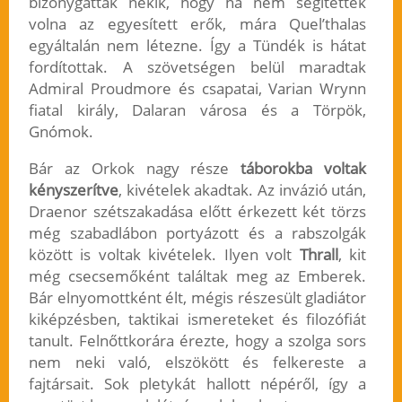
bizonygatták nekik, hogy ha nem segítettek
volna az egyesített erők, mára Quel’thalas
egyáltalán nem létezne. Így a Tündék is hátat
fordítottak. A szövetségen belül maradtak
Admiral Proudmore és csapatai, Varian Wrynn
fiatal király, Dalaran városa és a Törpök,
Gnómok.
Bár az Orkok nagy része
táborokba voltak
kényszerítve
, kivételek akadtak. Az invázió után,
Draenor szétszakadása előtt érkezett két törzs
még szabadlábon portyázott és a rabszolgák
között is voltak kivételek. Ilyen volt
Thrall
, kit
még csecsemőként találtak meg az Emberek.
Bár elnyomottként élt, mégis részesült gladiátor
kiképzésben, taktikai ismereteket és filozófiát
tanult. Felnőttkorára érezte, hogy a szolga sors
nem neki való, elszökött és felkereste a
fajtársait. Sok pletykát hallott népéről, így a