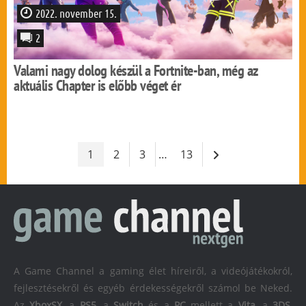
2022. november 15.
2
Valami nagy dolog készül a Fortnite-ban, még az
aktuális Chapter is előbb véget ér
1
2
3
…
13
A Game Channel a gaming élet híreiről, a videójátékokról,
fejlesztésekről és egyéb érdekességekről számol be Neked.
Az
XboxSX
, a
PS5
, a
Switch
és a
PC
mellett a
Vita
, a
3DS
,