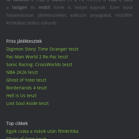
a
lastgen
és
mobil
hírek is helyet kapnak. Ezen kívül
folyamatosan játékteszteket, exkluzív anyagokat, mozifilm
kritikákat találsz nálunk!
Friss játéktesztek
Digimon Story: Time Stranger teszt
Pac-Man World 2 Re-Pac teszt
Sonic Racing: CrossWorlds teszt
NBA 2K26 teszt
Ghost of Yotei teszt
Borderlands 4 teszt
Hell is Us teszt
Lost Soul Aside teszt
Top cikkek
Egyik csata a másik után filmkritika
Ghost of Yotei teszt