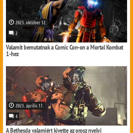
2023. október 12.
2
Valamit bemutatnak a Comic Con-on a Mortal Kombat
1-hez
2023. április 17.
4
A Bethesda valamiért kivette az orosz nyelvi