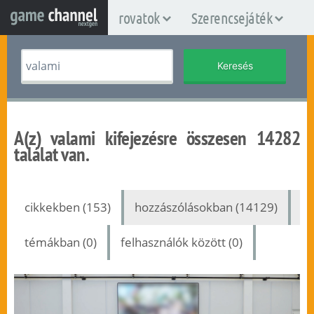
rovatok
Szerencsejáték
Keresés
A(z)
valami
kifejezésre összesen 14282
találat van.
cikkekben (153)
hozzászólásokban (14129)
témákban (0)
felhasználók között (0)