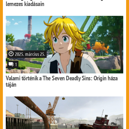
lemezes kiadásain
2025. március 25.
1
Valami történik a The Seven Deadly Sins: Origin háza
táján