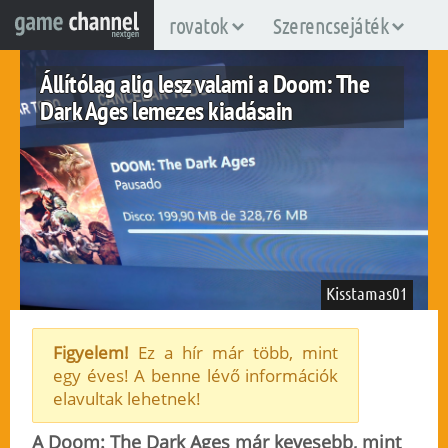
rovatok
Szerencsejáték
Állítólag alig lesz valami a Doom: The
Dark Ages lemezes kiadásain
Kisstamas01
Figyelem!
Ez a hír már több, mint
egy éves! A benne lévő információk
ps5
xboxsx
elavultak lehetnek!
2025. május 9.
164
A Doom: The Dark Ages már kevesebb, mint