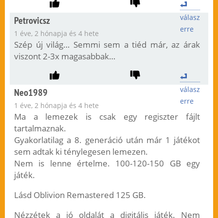
válasz
Petrovicsz
erre
1 éve, 2 hónapja és 4 hete
Szép új világ… Semmi sem a tiéd már, az árak
viszont 2-3x magasabbak…
válasz
Neo1989
erre
1 éve, 2 hónapja és 4 hete
Ma a lemezek is csak egy regiszter fájlt
tartalmaznak.
Gyakorlatilag a 8. generáció után már 1 játékot
sem adtak ki ténylegesen lemezen.
Nem is lenne értelme. 100-120-150 GB egy
játék.
Lásd Oblivion Remastered 125 GB.
Nézzétek a jó oldalát a digitális játék. Nem