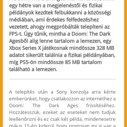
egy hétre van a megjelenéstől és fizikai
példányok kezdtek felbukkanni a közösségi
médiában, ami érdekes felfedezéshez
vezetett, ahogy megpróbálták telepíteni az
FPS-t. Úgy tűnik, mintha a Doom: The Dark
Agesből alig lenne tartalom a lemezen, egy
Xbox Series X játékosnak mindössze 328 MB
adatot sikerült találnia a fizikai példányában,
míg
PS5-ön mindössze 85 MB tartalom
található
a lemezen.
A telepítés után a Sony konzolja arra kérte
emberünket, hogy csatlakozzon az internethez a
Doom: The Dark Ages frissítéséhez.
Hozzátesszük, ezeket az eseteket nem tudjuk
leellenőrizni és ez csak két példa, mindenesetre
május 15-én kiderül, hogy pontosan mi is van a