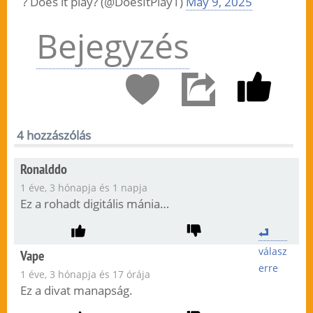
? Does it play? (@DoesItPlay1)
May 9, 2025
Bejegyzés
4 hozzászólás
Ronalddo
1 éve, 3 hónapja és 1 napja
Ez a rohadt digitális mánia…
válasz
Vape
erre
1 éve, 3 hónapja és 17 órája
Ez a divat manapság.