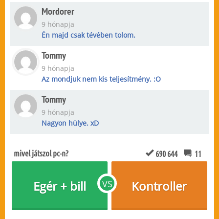
Mordorer
9 hónapja
Én majd csak tévében tolom.
Tommy
9 hónapja
Az mondjuk nem kis teljesítmény. :O
Tommy
9 hónapja
Nagyon hülye. xD
mivel játszol pc-n?
690 644
11
Egér + bill
VS
Kontroller