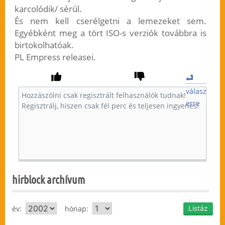
karcolódik/ sérül.
És nem kell cserélgetni a lemezeket sem.
Egyébként meg a tört ISO-s verziók továbbra is
birtokolhatóak.
PL Empress releasei.
válasz
erre
hirblock archívum
év:
hónap: