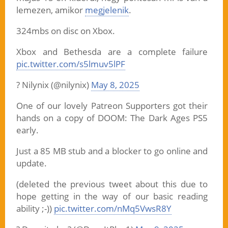
lemezen, amikor
megjelenik
.
324mbs on disc on Xbox.
Xbox and Bethesda are a complete failure
pic.twitter.com/s5lmuv5lPF
? Nilynix (@nilynix)
May 8, 2025
One of our lovely Patreon Supporters got their
hands on a copy of DOOM: The Dark Ages PS5
early.
Just a 85 MB stub and a blocker to go online and
update.
(deleted the previous tweet about this due to
hope getting in the way of our basic reading
ability ;-))
pic.twitter.com/nMq5VwsR8Y