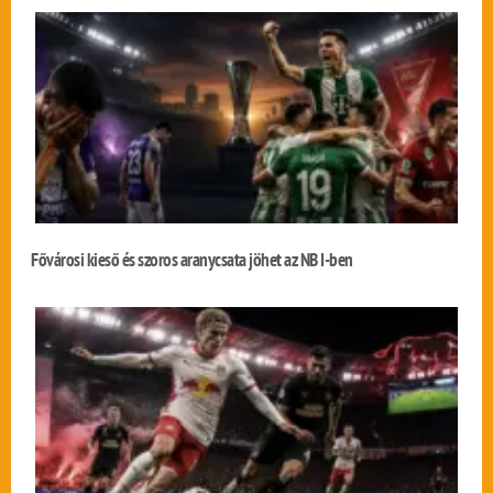
Fővárosi kieső és szoros aranycsata jöhet az NB I-ben