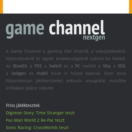
A Game Channel a gaming élet híreiről, a videójátékokról,
fejlesztésekről és egyéb érdekességekről számol be Neked.
Az
XboxSX
, a
PS5
, a
Switch
és a
PC
mellett a
Vita
, a
3DS
,
a
lastgen
és
mobil
hírek is helyet kapnak. Ezen kívül
folyamatosan játékteszteket, exkluzív anyagokat, mozifilm
kritikákat találsz nálunk!
Friss játéktesztek
Digimon Story: Time Stranger teszt
Pac-Man World 2 Re-Pac teszt
Sonic Racing: CrossWorlds teszt