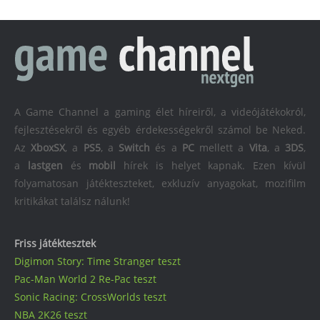
A Game Channel a gaming élet híreiről, a videójátékokról,
fejlesztésekről és egyéb érdekességekről számol be Neked.
Az
XboxSX
, a
PS5
, a
Switch
és a
PC
mellett a
Vita
, a
3DS
,
a
lastgen
és
mobil
hírek is helyet kapnak. Ezen kívül
folyamatosan játékteszteket, exkluzív anyagokat, mozifilm
kritikákat találsz nálunk!
Friss játéktesztek
Digimon Story: Time Stranger teszt
Pac-Man World 2 Re-Pac teszt
Sonic Racing: CrossWorlds teszt
NBA 2K26 teszt