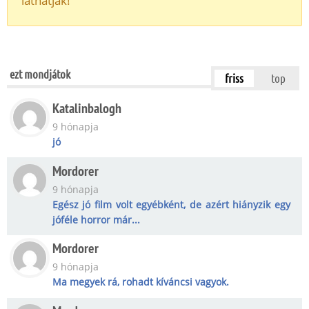
láthatják!
ezt mondjátok
friss
top
Katalinbalogh
9 hónapja
jó
Mordorer
9 hónapja
Egész jó film volt egyébként, de azért hiányzik egy
jóféle horror már...
Mordorer
9 hónapja
Ma megyek rá, rohadt kíváncsi vagyok.