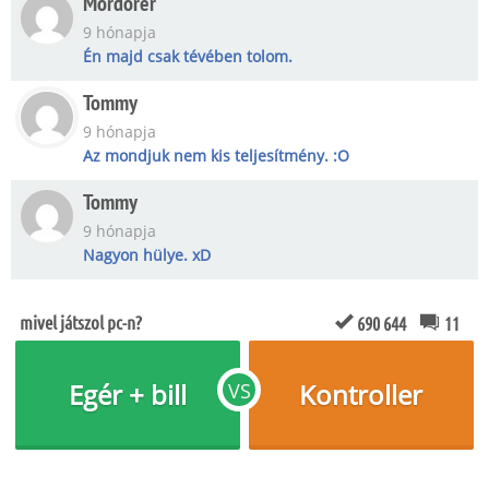
Mordorer
9 hónapja
Én majd csak tévében tolom.
Tommy
9 hónapja
Az mondjuk nem kis teljesítmény. :O
Tommy
9 hónapja
Nagyon hülye. xD
mivel játszol pc-n?
690 644
11
Egér + bill
Kontroller
VS