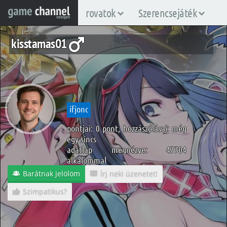
rovatok
Szerencsejáték
kisstamas01
ifjonc
pontjai: 0 pont, hozzászólásai: még
egy sincs
adatlap megnézve: 47704
alkalommal
Barátnak jelölöm
Írj neki üzenetet!
Szimpatikus?