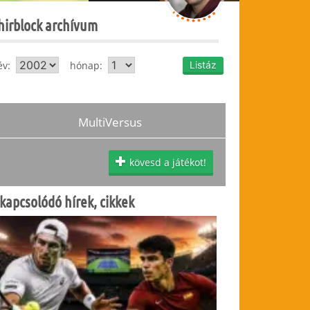
hirblock archívum
év:
hónap:
MultiVersus
kövesd a játékot!
kapcsolódó hírek, cikkek