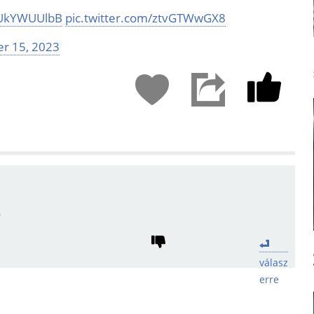
/kUkYWUUlbB
pic.twitter.com/ztvGTWwGX8
r 15, 2023

válasz
erre