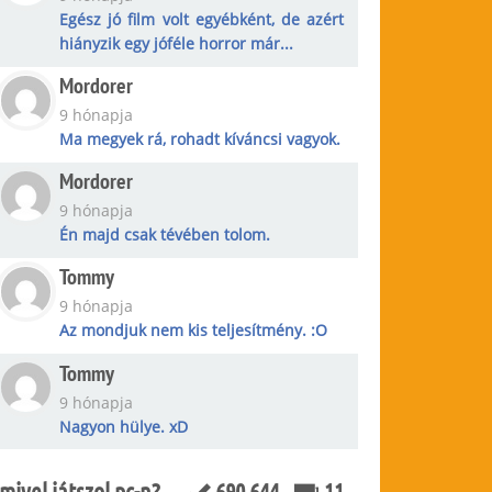
Egész jó film volt egyébként, de azért
hiányzik egy jóféle horror már...
Mordorer
9 hónapja
Ma megyek rá, rohadt kíváncsi vagyok.
Mordorer
9 hónapja
Én majd csak tévében tolom.
Tommy
9 hónapja
Az mondjuk nem kis teljesítmény. :O
Tommy
9 hónapja
Nagyon hülye. xD
mivel játszol pc-n?
690 644
11