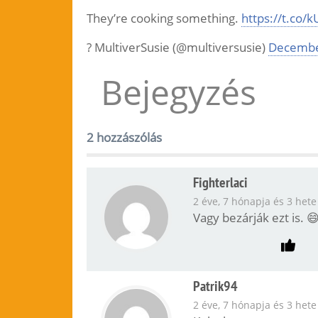
They’re cooking something.
https://t.co
? MultiverSusie (@multiversusie)
Decembe
Bejegyzés
2 hozzászólás
Fighterlaci
2 éve, 7 hónapja és 3 hete
Vagy bezárják ezt is. 
Patrik94
2 éve, 7 hónapja és 3 hete