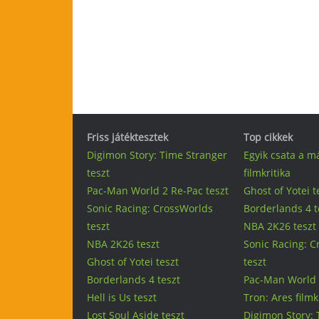
Friss játéktesztek
Top cikkek
Digimon Story: Time Stranger
Egyik csata a m
teszt
filmkritika
Pac-Man World 2 Re-Pac teszt
Ghost of Yotei t
Sonic Racing: CrossWorlds
Borderlands 4 t
teszt
NBA 2K26 teszt
NBA 2K26 teszt
Sonic Racing: 
Ghost of Yotei teszt
teszt
Borderlands 4 teszt
Pac-Man World 
Hell is Us teszt
Tron: Ares filmk
Lost Soul Aside teszt
Digimon Story: 