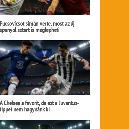
Fucsovicsot simán verte, most az új
spanyol sztárt is meglepheti
A Chelsea a favorit, de ezt a Juventus-
tippet nem hagynánk ki