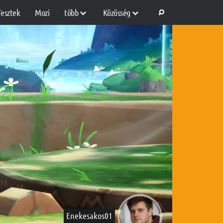
Tesztek
Mozi
több
Közösség
Enekesakos01