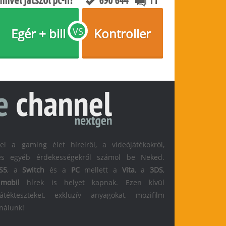
Egér + bill
VS
Kontroller
 a gaming élet híreiről, a videójátékokról,
l és egyéb érdekességekről számol be Neked.
S5
, a
Switch
és a
PC
mellett a
Vita
, a
3DS
,
s
mobil
hírek is helyet kapnak. Ezen kívül
átékteszteket, exkluzív anyagokat, mozifilm
 nálunk!