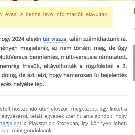
y éves! A benne lévő információk elavultak
 hogy 2024 elején
tér vissza
, talán számíthattunk rá,
nyen megjelenik, ez nem történt meg, de úgy
MultiVersus bennfentes, multi-versusie rámutatott,
 nemrég frissült,
eltávolították a rögzítésből a 2.
dolog, de azt jelzi, hogy hamarosan új bejelentés
lezés helyébe lép.
eetelt hosszú idő után először: megosztott egy linket a
egyzéséről, tehát egyesek szerint arra gondolt, hogy
megjelent
a Playstation Storeban, így könnyen lehet,
b van, mint gondolnánk.