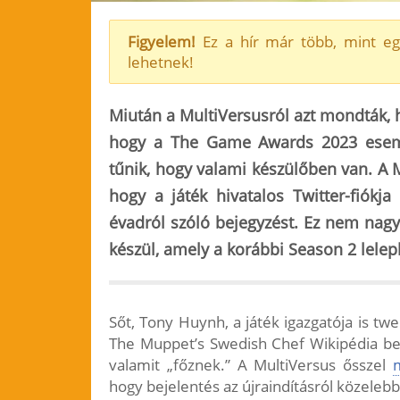
Figyelem!
Ez a hír már több, mint eg
lehetnek!
Miután a MultiVersusról azt mondták,
hogy a The Game Awards 2023 esemé
tűnik, hogy valami készülőben van. A 
hogy a játék hivatalos Twitter-fiókja
évadról szóló
bejegyzést. Ez nem nagy 
készül, amely a korábbi Season 2 lelep
Sőt, Tony Huynh, a játék igazgatója is tw
The Muppet’s Swedish Chef Wikipédia bej
valamit „főznek.” A MultiVersus ősszel
hogy bejelentés az újraindításról közeleb