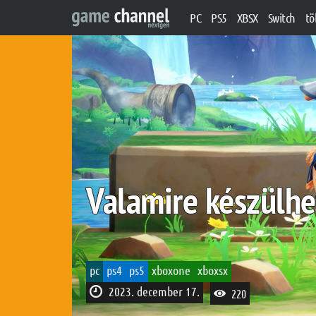
PC
PS5
XBSX
Switch
tö
Valamire készülhe
pc
ps4
ps5
xboxone
xboxsx
2023. december 17.
220