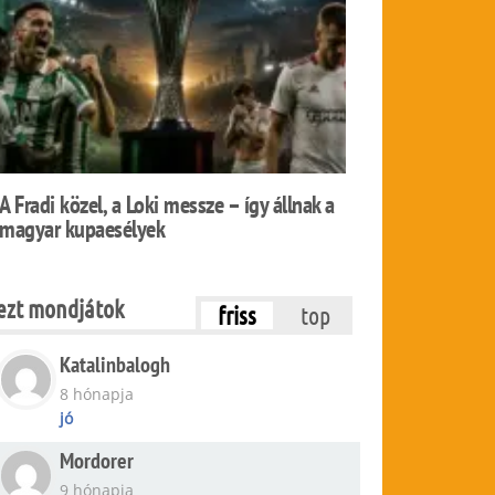
A Fradi közel, a Loki messze – így állnak a
magyar kupaesélyek
ezt mondjátok
friss
top
Katalinbalogh
8 hónapja
jó
Mordorer
9 hónapja