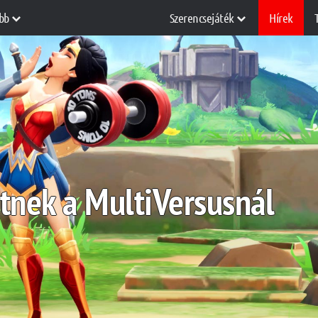
bb
Szerencsejáték
Hírek
tnek a MultiVersusnál