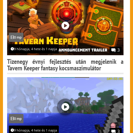
0 mp
9 hónapja, 4 hete és 1 napja
3
Tizenegy évnyi fejlesztés után megjelenik a
Tavern Keeper fantasy kocsmaszimulátor
0 mp
9 hónapja, 4 hete és 1 napja
3