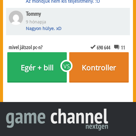
Az mondjuk nem kis teljesítmény. :O
Tommy
9 hónapja
Nagyon hülye. xD
mivel játszol pc-n?
690 644
11
Egér + bill
VS
Kontroller