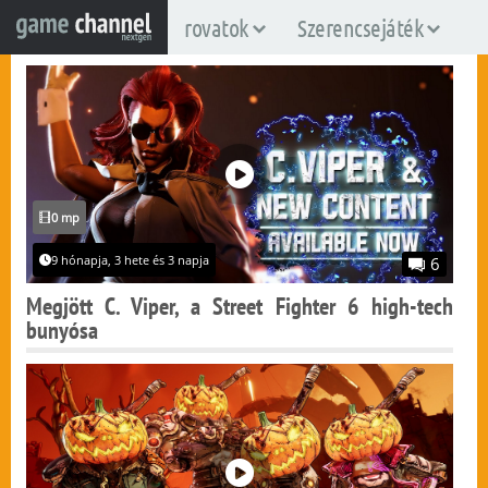
rovatok
Szerencsejáték
0 mp
9 hónapja, 3 hete és 3 napja
6
Megjött C. Viper, a Street Fighter 6 high-tech
bunyósa