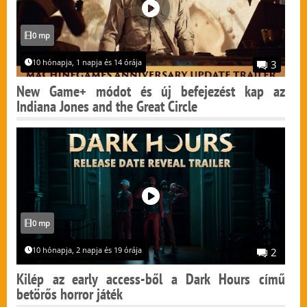
0 mp
10 hónapja, 1 napja és 14 órája
3
New Game+ módot és új befejezést kap az
Indiana Jones and the Great Circle
0 mp
10 hónapja, 2 napja és 19 órája
2
Kilép az early access-ből a Dark Hours című
betörős horror játék