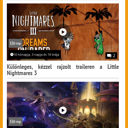
0 mp
10 hónapja, 3 napja és 19 órája
2
Különleges, kézzel rajzolt traileren a Little
Nightmares 3
0 mp