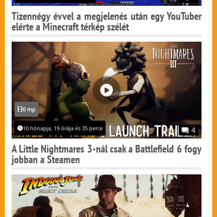
Tizennégy évvel a megjelenés után egy YouTuber
elérte a Minecraft térkép szélét
0 mp
10 hónapja, 19 órája és 35 perce
4
A Little Nightmares 3-nál csak a Battlefield 6 fogy
jobban a Steamen