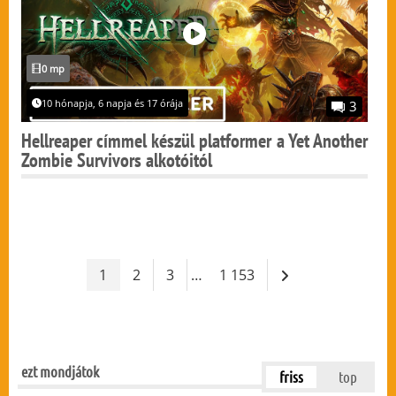
0 mp
10 hónapja, 6 napja és 17 órája
3
Hellreaper címmel készül platformer a Yet Another
Zombie Survivors alkotóitól
1
2
3
…
1 153
ezt mondjátok
friss
top