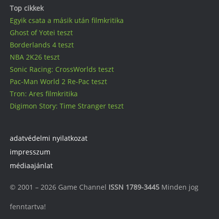
Top cikkek
Egyik csata a másik után filmkritika
Ghost of Yotei teszt
Borderlands 4 teszt
NBA 2K26 teszt
Sonic Racing: CrossWorlds teszt
Pac-Man World 2 Re-Pac teszt
Tron: Ares filmkritika
Digimon Story: Time Stranger teszt
adatvédelmi nyilatkozat
impresszum
médiaajánlat
© 2001 – 2026 Game Channel
ISSN 1789-3445
Minden jog
fenntartva!