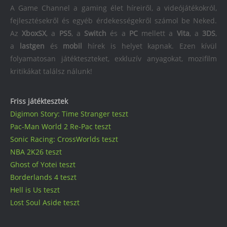
A Game Channel a gaming élet híreiről, a videójátékokról,
fejlesztésekről és egyéb érdekességekről számol be Neked.
Az
XboxSX
, a
PS5
, a
Switch
és a
PC
mellett a
Vita
, a
3DS
,
a
lastgen
és
mobil
hírek is helyet kapnak. Ezen kívül
folyamatosan játékteszteket, exkluzív anyagokat, mozifilm
kritikákat találsz nálunk!
Friss játéktesztek
Digimon Story: Time Stranger teszt
Pac-Man World 2 Re-Pac teszt
Sonic Racing: CrossWorlds teszt
NBA 2K26 teszt
Ghost of Yotei teszt
Borderlands 4 teszt
Hell is Us teszt
Lost Soul Aside teszt