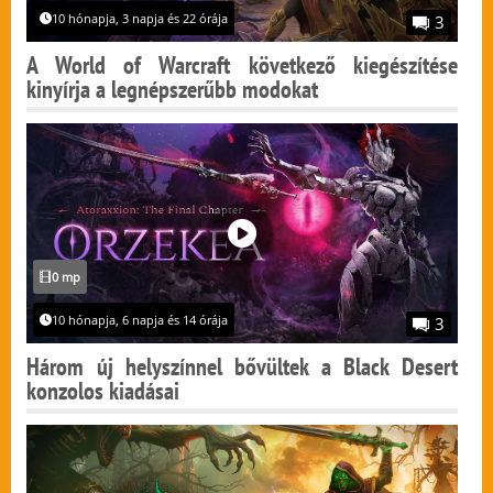
10 hónapja, 3 napja és 22 órája
3
A World of Warcraft következő kiegészítése
kinyírja a legnépszerűbb modokat
0 mp
10 hónapja, 6 napja és 14 órája
3
Három új helyszínnel bővültek a Black Desert
konzolos kiadásai