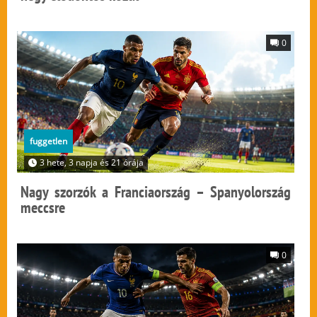
0
fuggetlen
3 hete, 3 napja és 21 órája
Nagy szorzók a Franciaország – Spanyolország
meccsre
0