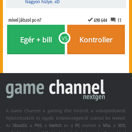
Nagyon hülye. xD
mivel játszol pc-n?
690 644
11
Egér + bill
VS
Kontroller
A Game Channel a gaming élet híreiről, a videójátékokról,
fejlesztésekről és egyéb érdekességekről számol be Neked.
Az
XboxSX
, a
PS5
, a
Switch
és a
PC
mellett a
Vita
, a
3DS
,