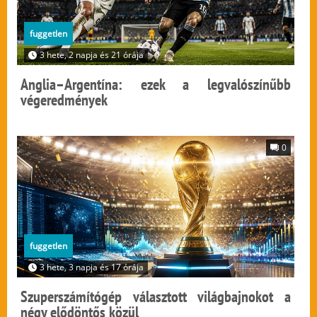
fuggetlen
3 hete, 2 napja és 21 órája
Anglia–Argentína: ezek a legvalószínűbb
végeredmények
0
fuggetlen
3 hete, 3 napja és 17 órája
Szuperszámítógép választott világbajnokot a
négy elődöntős közül