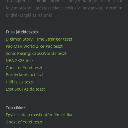
a
lastgen
és
mobil
hírek is helyet kapnak. Ezen kívül
folyamatosan játékteszteket, exkluzív anyagokat, mozifilm
kritikákat találsz nálunk!
Friss játéktesztek
Digimon Story: Time Stranger teszt
Pac-Man World 2 Re-Pac teszt
Sonic Racing: CrossWorlds teszt
NBA 2K26 teszt
Ghost of Yotei teszt
Borderlands 4 teszt
Hell is Us teszt
Lost Soul Aside teszt
Top cikkek
Egyik csata a másik után filmkritika
Ghost of Yotei teszt