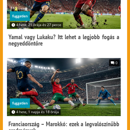
fuggetlen
4 hete, 21 órája és 27 perce
Yamal vagy Lukaku? Itt lehet a legjobb fogás a
negyeddöntőre
0
fuggetlen
4 hete, 1 napja és 18 órája
Franciaország – Marokkó: ezek a legvalószínűbb