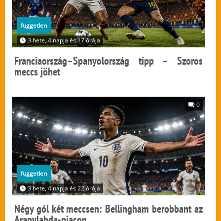
fuggetlen
3 hete, 4 napja és 17 órája
Franciaország–Spanyolország tipp – Szoros
meccs jöhet
0
fuggetlen
3 hete, 4 napja és 22 órája
Négy gól két meccsen: Bellingham berobbant az
Aranylabda-piacon