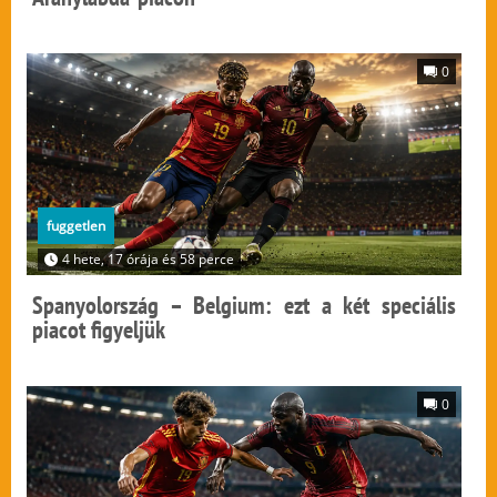
0
fuggetlen
4 hete, 17 órája és 58 perce
Spanyolország – Belgium: ezt a két speciális
piacot figyeljük
0