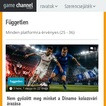
rovatok
Szerencsejáték
Független
Minden platformra érvényes (25 - 36)
0
fuggetlen
3 hete, 1 napja és 22 órája
Nem győzött meg minket a Dinamo kolozsvári
árazása