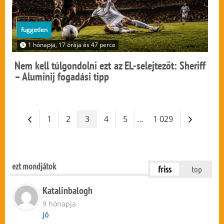
fuggetlen
1 hónapja, 17 órája és 47 perce
Nem kell túlgondolni ezt az EL-selejtezőt: Sheriff
– Aluminij fogadási tipp
1
2
3
4
5
…
1 029
ezt mondjátok
friss
top
Katalinbalogh
9 hónapja
jó