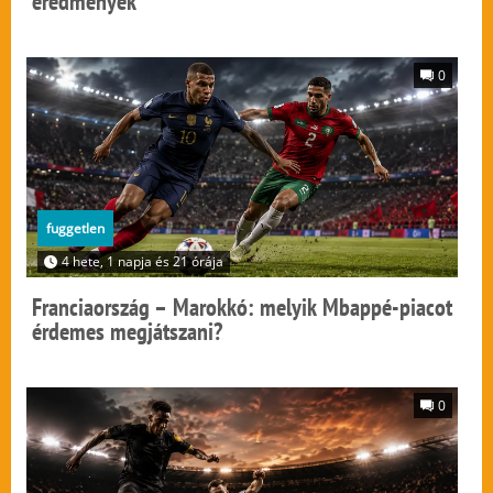
eredmények
0
fuggetlen
4 hete, 1 napja és 21 órája
Franciaország – Marokkó: melyik Mbappé-piacot
érdemes megjátszani?
0