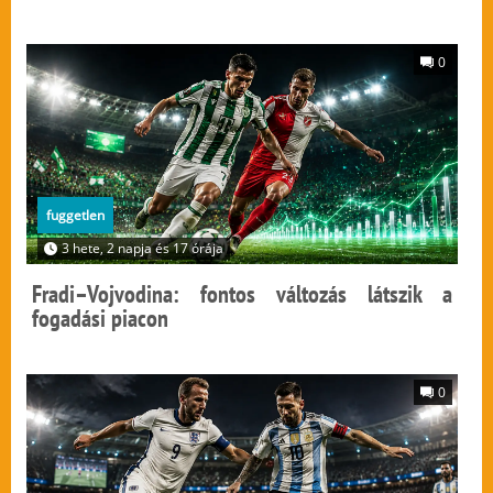
0
fuggetlen
3 hete, 2 napja és 17 órája
Fradi–Vojvodina: fontos változás látszik a
fogadási piacon
0