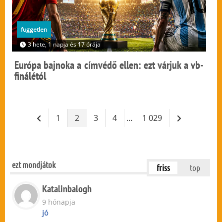
fuggetlen
3 hete, 1 napja és 17 órája
Európa bajnoka a címvédő ellen: ezt várjuk a vb-
finálétól
1
2
3
4
…
1 029
ezt mondjátok
friss
top
Katalinbalogh
9 hónapja
jó