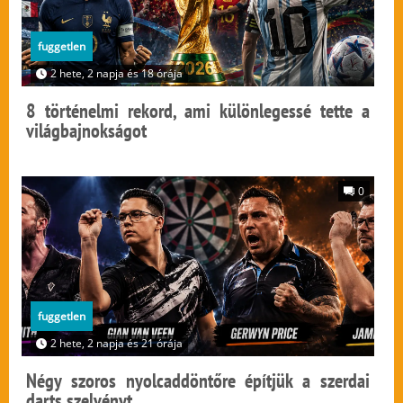
fuggetlen
2 hete, 2 napja és 18 órája
8 történelmi rekord, ami különlegessé tette a
világbajnokságot
0
fuggetlen
2 hete, 2 napja és 21 órája
Négy szoros nyolcaddöntőre építjük a szerdai
darts szelvényt