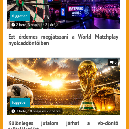
fuggetlen
2 hete, 3 napja és 21 órája
Ezt érdemes megjátszani a World Matchplay
nyolcaddöntőiben
0
fuggetlen
3 hete, 18 órája és 29 perce
Különleges jutalom járhat a vb-döntő