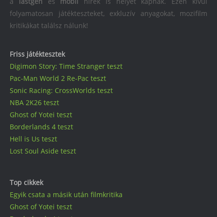
a
lastgen
és
mobil
hírek is helyet kapnak. Ezen kívül
folyamatosan játékteszteket, exkluzív anyagokat, mozifilm
kritikákat találsz nálunk!
Friss játéktesztek
Digimon Story: Time Stranger teszt
Pac-Man World 2 Re-Pac teszt
Sonic Racing: CrossWorlds teszt
NBA 2K26 teszt
Ghost of Yotei teszt
Borderlands 4 teszt
Hell is Us teszt
Lost Soul Aside teszt
Top cikkek
Egyik csata a másik után filmkritika
Ghost of Yotei teszt