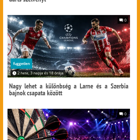
0
fuggetlen
2 hete, 3 napja és 18 órája
Nagy lehet a különbség a Larne és a Szerbia
bajnok csapata között
0