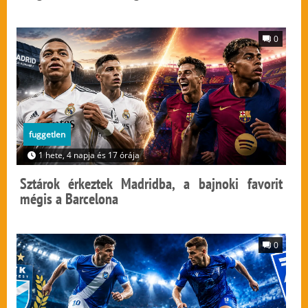
0
fuggetlen
1 hete, 4 napja és 17 órája
Sztárok érkeztek Madridba, a bajnoki favorit
mégis a Barcelona
0