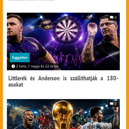
0
fuggetlen
2 hete, 1 napja és 22 órája
Littlerék és Anderson is szállíthatják a 180-
asokat
0