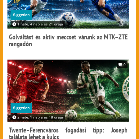
fuggetlen
1 hete, 4 napja és 21 órája
Gólváltást és aktív meccset várunk az MTK–ZTE
rangadón
0
fuggetlen
2 hete, 1 napja és 18 órája
Twente–Ferencváros fogadási tipp: Joseph
találata lehet a kulcs