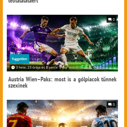
telitalálatáért
0
fuggetlen
3 hete, 23 órája és 8 perce
Austria Wien–Paks: most is a gólpiacok tűnnek
szexinek
0