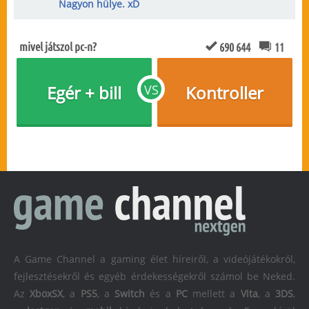
Nagyon hülye. xD
mivel játszol pc-n?
690 644
11
Egér + bill
VS
Kontroller
A Game Channel a gaming élet híreiről, a videójátékokról,
fejlesztésekről és egyéb érdekességekről számol be Neked.
Az
XboxSX
, a
PS5
, a
Switch
és a
PC
mellett a
Vita
, a
3DS
,