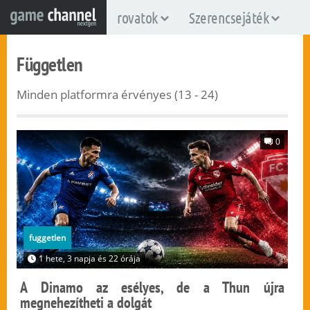
rovatok
Szerencsejáték
Független
Minden platformra érvényes (13 - 24)
0
fuggetlen
1 hete, 3 napja és 22 órája
A Dinamo az esélyes, de a Thun újra
megnehezítheti a dolgát