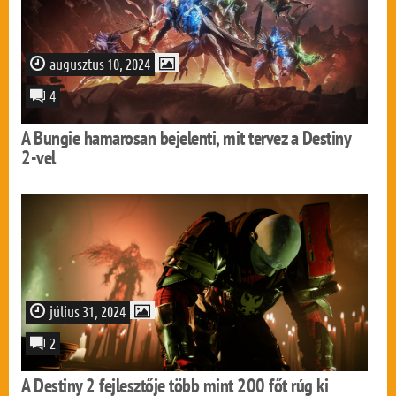
augusztus 10, 2024
4
A Bungie hamarosan bejelenti, mit tervez a Destiny
2-vel
július 31, 2024
2
A Destiny 2 fejlesztője több mint 200 főt rúg ki