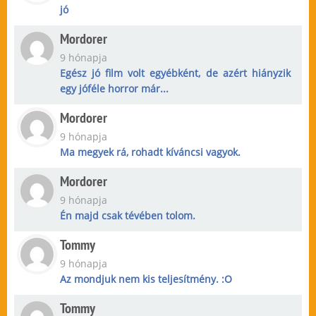
jó
Mordorer
9 hónapja
Egész jó film volt egyébként, de azért hiányzik
egy jóféle horror már...
Mordorer
9 hónapja
Ma megyek rá, rohadt kíváncsi vagyok.
Mordorer
9 hónapja
Én majd csak tévében tolom.
Tommy
9 hónapja
Az mondjuk nem kis teljesítmény. :O
Tommy