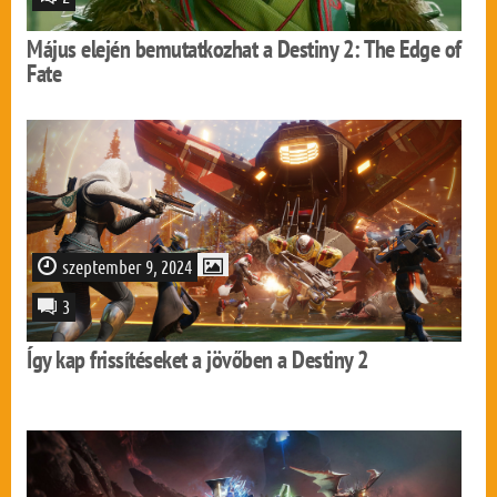
Május elején bemutatkozhat a Destiny 2: The Edge of
Fate
szeptember 9, 2024
3
Így kap frissítéseket a jövőben a Destiny 2