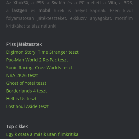
Az
XboxSX
, a
PS5
, a
Switch
és a
PC
mellett a
Vita
, a
3DS
,
a
lastgen
és
mobil
hírek is helyet kapnak. Ezen kívül
folyamatosan játékteszteket, exkluzív anyagokat, mozifilm
kritikákat találsz nálunk!
Friss játéktesztek
Digimon Story: Time Stranger teszt
Pac-Man World 2 Re-Pac teszt
Sonic Racing: CrossWorlds teszt
NBA 2K26 teszt
Ghost of Yotei teszt
Borderlands 4 teszt
Hell is Us teszt
Lost Soul Aside teszt
Top cikkek
Egyik csata a másik után filmkritika