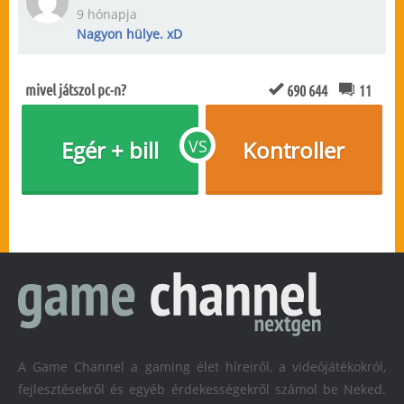
9 hónapja
Nagyon hülye. xD
mivel játszol pc-n?
690 644
11
Egér + bill
VS
Kontroller
A Game Channel a gaming élet híreiről, a videójátékokról,
fejlesztésekről és egyéb érdekességekről számol be Neked.