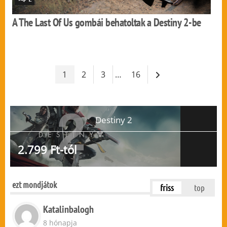
A The Last Of Us gombái behatoltak a Destiny 2-be
1
2
3
…
16
Destiny 2
2.799 Ft-tól
ezt mondjátok
friss
top
Katalinbalogh
8 hónapja