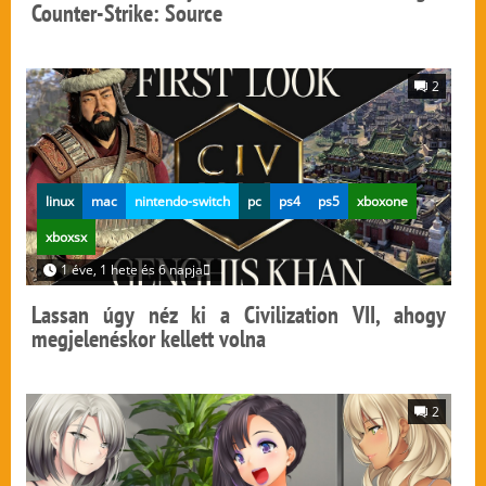
Counter-Strike: Source
2
linux
mac
nintendo-switch
pc
ps4
ps5
xboxone
xboxsx
1 éve, 1 hete és 6 napja
Lassan úgy néz ki a Civilization VII, ahogy
megjelenéskor kellett volna
2