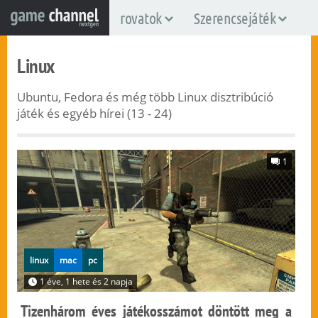
rovatok
Szerencsejáték
Linux
Ubuntu, Fedora és még több Linux disztribúció
játék és egyéb hírei (13 - 24)
1
linux
mac
pc
1 éve, 1 hete és 2 napja
Tizenhárom éves játékosszámot döntött meg a