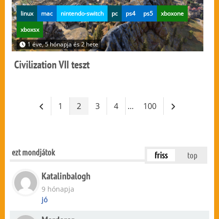
linux
mac
nintendo-switch
pc
ps4
ps5
xboxone
xboxsx
1 éve, 5 hónapja és 2 hete
Civilization VII teszt
1
2
3
4
…
100
ezt mondjátok
friss
top
Katalinbalogh
9 hónapja
jó