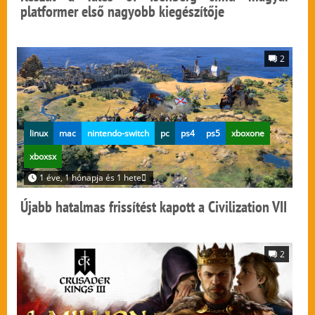
platformer első nagyobb kiegészítője
2
linux
mac
nintendo-switch
pc
ps4
ps5
xboxone
xboxsx
1 éve, 1 hónapja és 1 hete
Újabb hatalmas frissítést kapott a Civilization VII
2