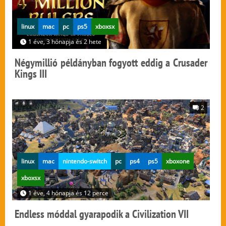
linux
mac
pc
ps5
xboxsx
1 éve, 3 hónapja és 2 hete
Négymillió példányban fogyott eddig a Crusader
Kings III
2
linux
mac
nintendo-switch
pc
ps4
ps5
xboxone
xboxsx
1 éve, 4 hónapja és 12 perce
Endless móddal gyarapodik a Civilization VII