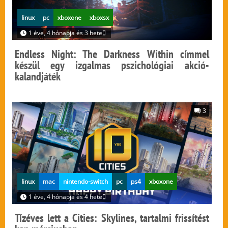
linux
pc
xboxone
xboxsx
1 éve, 4 hónapja és 3 hete
Endless Night: The Darkness Within címmel
készül egy izgalmas pszichológiai akció-
kalandjáték
3
linux
mac
nintendo-switch
pc
ps4
xboxone
1 éve, 4 hónapja és 4 hete
Tízéves lett a Cities: Skylines, tartalmi frissítést