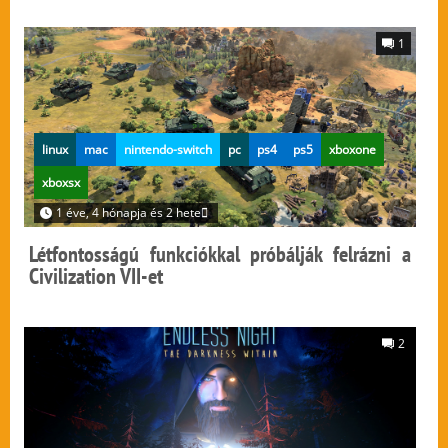
1
linux
mac
nintendo-switch
pc
ps4
ps5
xboxone
xboxsx
1 éve, 4 hónapja és 2 hete
Létfontosságú funkciókkal próbálják felrázni a
Civilization VII-et
2