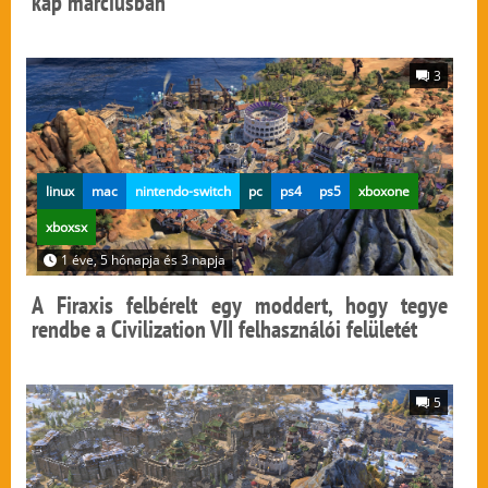
kap márciusban
3
linux
mac
nintendo-switch
pc
ps4
ps5
xboxone
xboxsx
1 éve, 5 hónapja és 3 napja
A Firaxis felbérelt egy moddert, hogy tegye
rendbe a Civilization VII felhasználói felületét
5