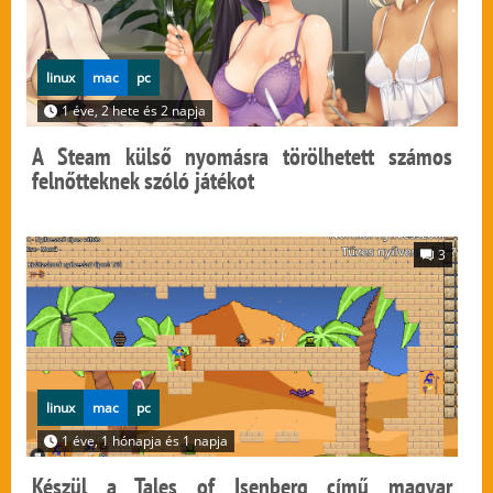
linux
mac
pc
1 éve, 2 hete és 2 napja
A Steam külső nyomásra törölhetett számos
felnőtteknek szóló játékot
3
linux
mac
pc
1 éve, 1 hónapja és 1 napja
Készül a Tales of Isenberg című magyar