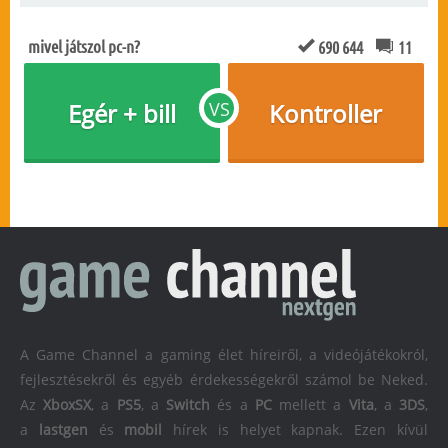
mivel játszol pc-n?
690 644
11
Egér + bill
VS
Kontroller
A Game Channel a gaming élet híreiről, a videójátékokról,
fejlesztésekről és egyéb érdekességekről számol be Neked.
Az
XboxSX
, a
PS5
, a
Switch
és a
PC
mellett a
Vita
, a
3DS
,
a
lastgen
és
mobil
hírek is helyet kapnak. Ezen kívül