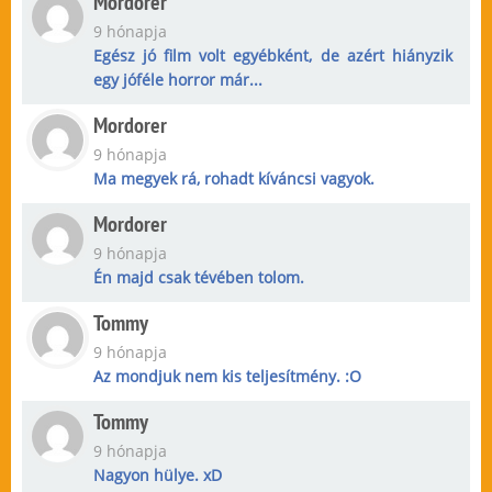
Mordorer
9 hónapja
Egész jó film volt egyébként, de azért hiányzik
egy jóféle horror már...
Mordorer
9 hónapja
Ma megyek rá, rohadt kíváncsi vagyok.
Mordorer
9 hónapja
Én majd csak tévében tolom.
Tommy
9 hónapja
Az mondjuk nem kis teljesítmény. :O
Tommy
9 hónapja
Nagyon hülye. xD