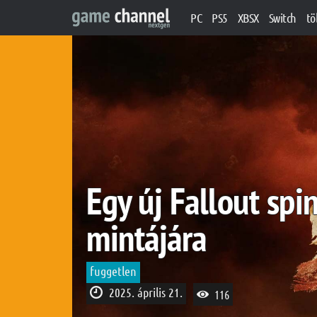
PC
PS5
XBSX
Switch
tö
Egy új Fallout spi
mintájára
fuggetlen
2025. április 21.
116