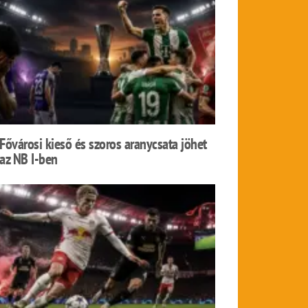
Fővárosi kieső és szoros aranycsata jöhet
az NB I-ben