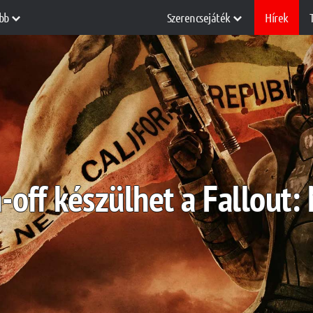
bb
Szerencsejáték
Hírek
n-off készülhet a Fallout