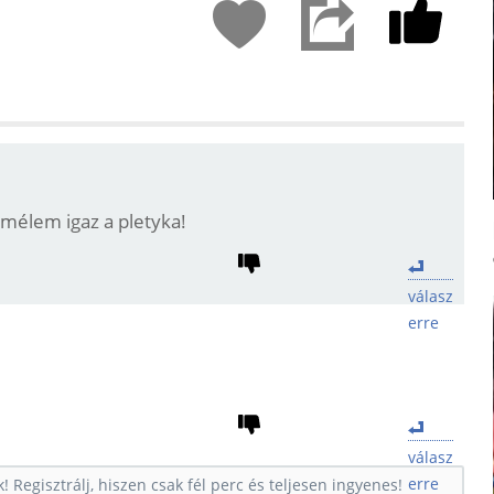
emélem igaz a pletyka!
válasz
erre
válasz
erre