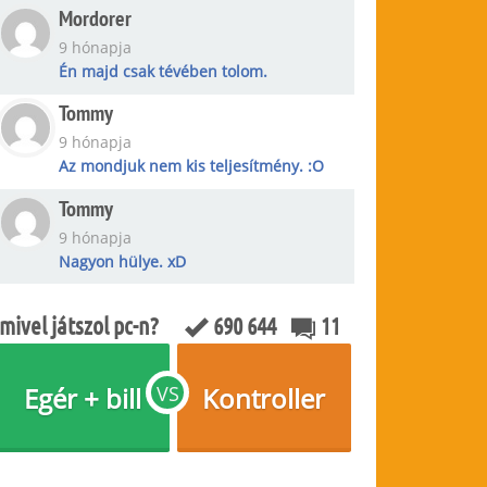
Mordorer
9 hónapja
Én majd csak tévében tolom.
Tommy
9 hónapja
Az mondjuk nem kis teljesítmény. :O
Tommy
9 hónapja
Nagyon hülye. xD
mivel játszol pc-n?
690 644
11
Egér + bill
VS
Kontroller