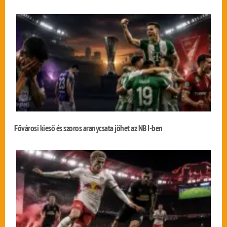
Fővárosi kieső és szoros aranycsata jöhet az NB I-ben