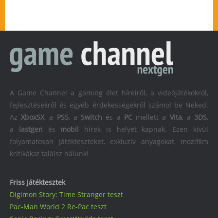
A Game Channel a gaming élet híreiről, a videójátékokról,
fejlesztésekről és egyéb érdekességekről számol be Neked.
Az
XboxSX
, a
PS5
, a
Switch
és a
PC
mellett a
Vita
, a
3DS
,
a
lastgen
és
mobil
hírek is helyet kapnak. Ezen kívül
folyamatosan játékteszteket, exkluzív anyagokat, mozifilm
kritikákat találsz nálunk!
Friss játéktesztek
Digimon Story: Time Stranger teszt
Pac-Man World 2 Re-Pac teszt