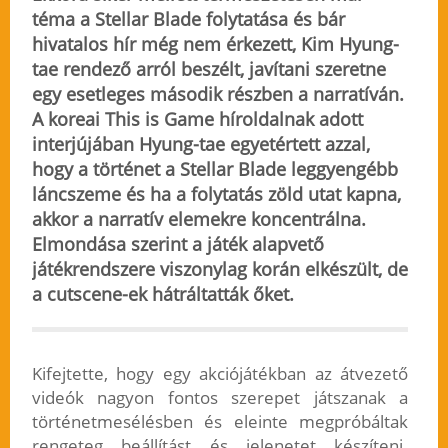
téma a Stellar Blade folytatása és bár
hivatalos hír még nem érkezett, Kim Hyung-
tae rendező arról beszélt, javítani szeretne
egy esetleges második részben a narratíván.
A koreai This is Game híroldalnak adott
interjújában Hyung-tae
egyetértett azzal,
hogy a történet a Stellar Blade leggyengébb
láncszeme
és ha a folytatás zöld utat kapna,
akkor a narratív elemekre koncentrálna.
Elmondása szerint a játék alapvető
játékrendszere viszonylag korán elkészült, de
a cutscene-ek hátráltatták őket.
Kifejtette, hogy egy akciójátékban az átvezető
videók nagyon fontos szerepet játszanak a
történetmesélésben és eleinte megpróbáltak
rengeteg beállítást és jelenetet készíteni.