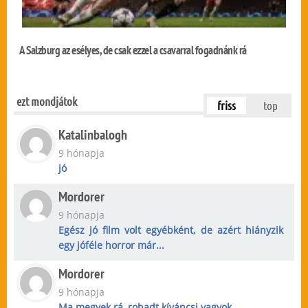
A Salzburg az esélyes, de csak ezzel a csavarral fogadnánk rá
ezt mondjátok
friss
top
Katalinbalogh
9 hónapja
jó
Mordorer
9 hónapja
Egész jó film volt egyébként, de azért hiányzik
egy jóféle horror már...
Mordorer
9 hónapja
Ma megyek rá, rohadt kíváncsi vagyok.