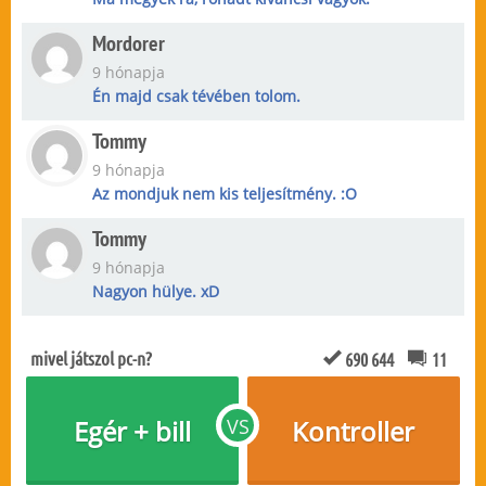
Mordorer
9 hónapja
Én majd csak tévében tolom.
Tommy
9 hónapja
Az mondjuk nem kis teljesítmény. :O
Tommy
9 hónapja
Nagyon hülye. xD
mivel játszol pc-n?
690 644
11
Egér + bill
VS
Kontroller