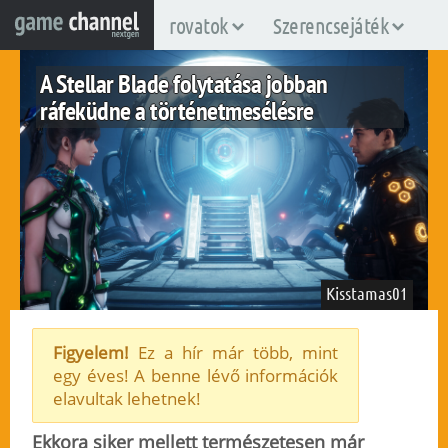
rovatok
Szerencsejáték
A Stellar Blade folytatása jobban
ráfeküdne a történetmesélésre
Kisstamas01
Figyelem!
Ez a hír már több, mint
egy éves! A benne lévő információk
fuggetlen
elavultak lehetnek!
2025. június 17.
72
Ekkora siker mellett természetesen már