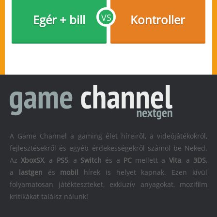
Egér + bill
VS
Kontroller
A Game Channel a gaming élet híreiről, a videójátékokról,
fejlesztésekről és egyéb érdekességekről számol be Neked.
Az
XboxSX
, a
PS5
, a
Switch
és a
PC
mellett a
Vita
, a
3DS
,
a
lastgen
és
mobil
hírek is helyet kapnak. Ezen kívül
folyamatosan játékteszteket, exkluzív anyagokat, mozifilm
kritikákat találsz nálunk!