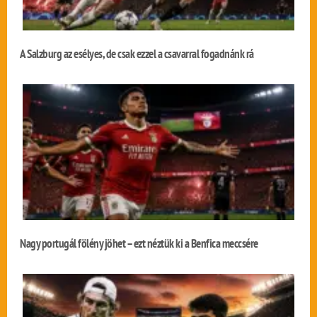
A Salzburg az esélyes, de csak ezzel a csavarral fogadnánk rá
Nagy portugál fölény jöhet – ezt néztük ki a Benfica meccsére