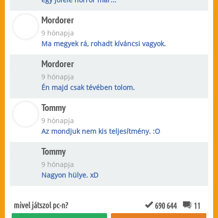
Mordorer
9 hónapja
Ma megyek rá, rohadt kíváncsi vagyok.
Mordorer
9 hónapja
Én majd csak tévében tolom.
Tommy
9 hónapja
Az mondjuk nem kis teljesítmény. :O
Tommy
9 hónapja
Nagyon hülye. xD
mivel játszol pc-n?
690 644
11