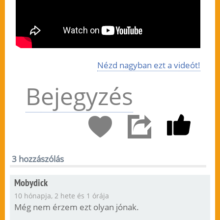
Nézd nagyban ezt a videót!
Bejegyzés
3 hozzászólás
Mobydick
10 hónapja, 2 hete és 1 órája
Még nem érzem ezt olyan jónak.