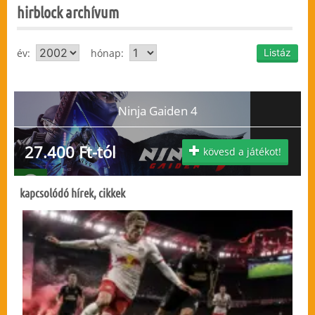
hirblock archívum
év:
hónap:
Ninja Gaiden 4
27.400 Ft-tól
kövesd a játékot!
kapcsolódó hírek, cikkek