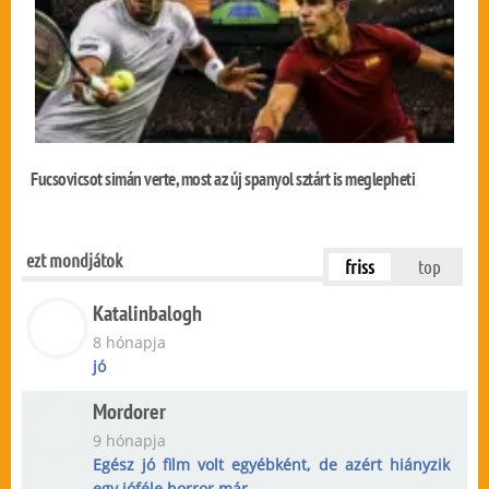
Fucsovicsot simán verte, most az új spanyol sztárt is meglepheti
ezt mondjátok
friss
top
Katalinbalogh
8 hónapja
jó
Mordorer
9 hónapja
Egész jó film volt egyébként, de azért hiányzik
egy jóféle horror már...