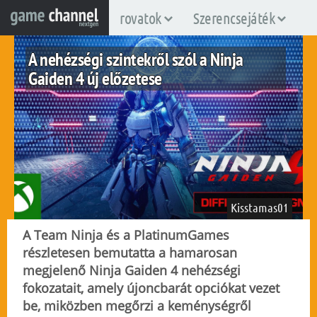
rovatok
Szerencsejáték
A nehézségi szintekről szól a Ninja
Gaiden 4 új előzetese
Kisstamas01
A Team Ninja és a PlatinumGames
részletesen bemutatta a hamarosan
megjelenő Ninja Gaiden 4 nehézségi
pc
ps5
xboxsx
fokozatait, amely újoncbarát opciókat vezet
2025. szeptember 26.
329
be, miközben megőrzi a keménységről