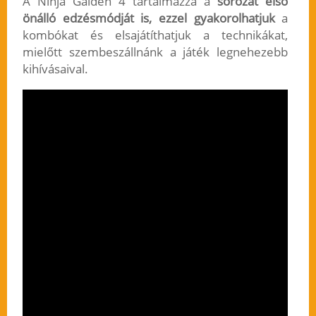
A Ninja Gaiden 4 tartalmazza a
sorozat első
önálló edzésmódját is, ezzel gyakorolhatjuk
a
kombókat és elsajátíthatjuk a technikákat,
mielőtt szembeszállnánk a játék legnehezebb
kihívásaival.