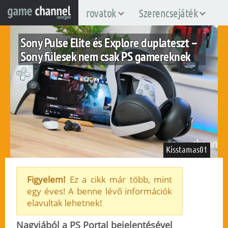
rovatok
Szerencsejáték
Sony Pulse Elite és Explore duplateszt –
Sony fülesek nem csak PS gamereknek
Kisstamas01
Figyelem!
Ez a cikk már több, mint
egy éves! A benne lévő információk
fuggetlen
ps5
elavultak lehetnek!
2024. július 13.
4.404
Nagyjából a PS Portal bejelentésével