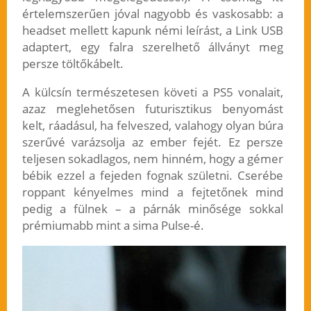
értelemszerűen jóval nagyobb és vaskosabb: a
headset mellett kapunk némi leírást, a Link USB
adaptert, egy falra szerelhető állványt meg
persze töltőkábelt.
A külcsín természetesen követi a PS5 vonalait,
azaz meglehetősen futurisztikus benyomást
kelt, ráadásul, ha felveszed, valahogy olyan búra
szerűvé varázsolja az ember fejét. Ez persze
teljesen sokadlagos, nem hinném, hogy a gémer
bébik ezzel a fejeden fognak születni. Cserébe
roppant kényelmes mind a fejtetőnek mind
pedig a fülnek – a párnák minősége sokkal
prémiumabb mint a sima Pulse-é.