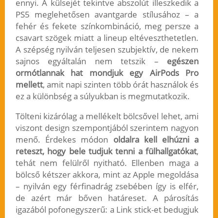
ennyi. A külsejét tekintve abszolút illeszkedik a
PS5 meglehetősen avantgarde stílusához – a
fehér és fekete színkombináció, meg persze a
csavart szögek miatt a lineup eltéveszthetetlen.
A szépség nyilván teljesen szubjektív, de nekem
sajnos egyáltalán nem tetszik –
egészen
ormótlannak hat mondjuk egy AirPods Pro
mellett
, amit napi szinten több órát használok és
ez a különbség a súlyukban is megmutatkozik.
Tölteni kizárólag a mellékelt bölcsővel lehet, ami
viszont design szempontjából szerintem nagyon
menő. Érdekes módon
oldalra kell elhúzni a
reteszt, hogy bele tudjuk tenni a fülhallgatókat
,
tehát nem felülről nyitható. Ellenben maga a
bölcső kétszer akkora, mint az Apple megoldása
– nyilván egy férfinadrág zsebében így is elfér,
de azért már bőven határeset. A párosítás
igazából pofonegyszerű: a Link stick-et bedugjuk