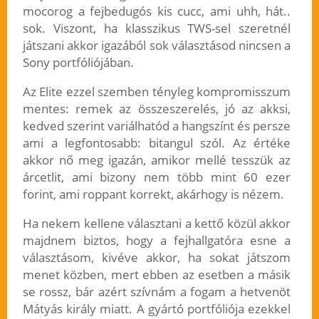
mocorog a fejbedugós kis cucc, ami uhh, hát..
sok. Viszont, ha klasszikus TWS-sel szeretnél
játszani akkor igazából sok választásod nincsen a
Sony portfóliójában.
Az Elite ezzel szemben tényleg kompromisszum
mentes: remek az összeszerelés, jó az akksi,
kedved szerint variálhatód a hangszínt és persze
ami a legfontosabb: bitangul szól. Az értéke
akkor nő meg igazán, amikor mellé tesszük az
árcetlit, ami bizony nem több mint 60 ezer
forint, ami roppant korrekt, akárhogy is nézem.
Ha nekem kellene választani a kettő közül akkor
majdnem biztos, hogy a fejhallgatóra esne a
választásom, kivéve akkor, ha sokat játszom
menet közben, mert ebben az esetben a másik
se rossz, bár azért szívnám a fogam a hetvenöt
Mátyás király miatt. A gyártó portfóliója ezekkel