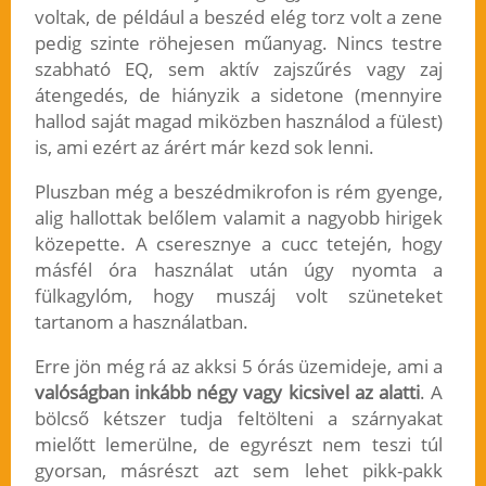
voltak, de például a beszéd elég torz volt a zene
pedig szinte röhejesen műanyag. Nincs testre
szabható EQ, sem aktív zajszűrés vagy zaj
átengedés, de hiányzik a sidetone (mennyire
hallod saját magad miközben használod a fülest)
is, ami ezért az árért már kezd sok lenni.
Pluszban még a beszédmikrofon is rém gyenge,
alig hallottak belőlem valamit a nagyobb hirigek
közepette. A cseresznye a cucc tetején, hogy
másfél óra használat után úgy nyomta a
fülkagylóm, hogy muszáj volt szüneteket
tartanom a használatban.
Erre jön még rá az akksi 5 órás üzemideje, ami a
valóságban inkább négy vagy kicsivel az alatti
. A
bölcső kétszer tudja feltölteni a szárnyakat
mielőtt lemerülne, de egyrészt nem teszi túl
gyorsan, másrészt azt sem lehet pikk-pakk