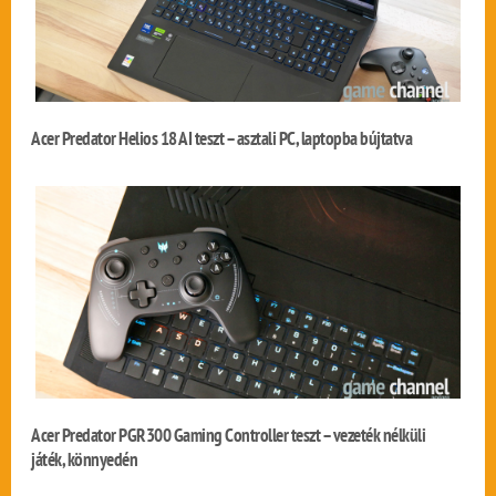
Acer Predator Helios 18 AI teszt – asztali PC, laptopba bújtatva
Acer Predator PGR300 Gaming Controller teszt – vezeték nélküli
játék, könnyedén