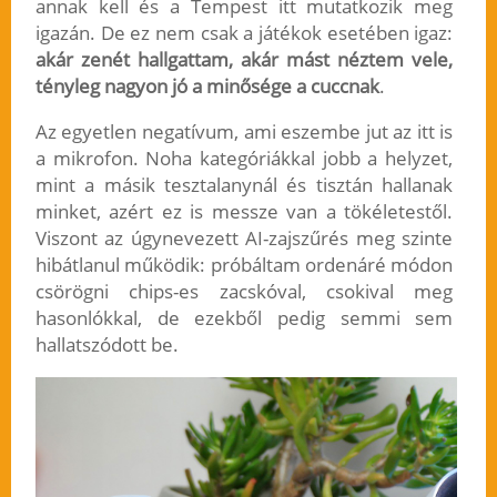
annak kell és a Tempest itt mutatkozik meg
igazán. De ez nem csak a játékok esetében igaz:
akár zenét hallgattam, akár mást néztem vele,
tényleg nagyon jó a minősége a cuccnak
.
Az egyetlen negatívum, ami eszembe jut az itt is
a mikrofon. Noha kategóriákkal jobb a helyzet,
mint a másik tesztalanynál és tisztán hallanak
minket, azért ez is messze van a tökéletestől.
Viszont az úgynevezett AI-zajszűrés meg szinte
hibátlanul működik: próbáltam ordenáré módon
csörögni chips-es zacskóval, csokival meg
hasonlókkal, de ezekből pedig semmi sem
hallatszódott be.