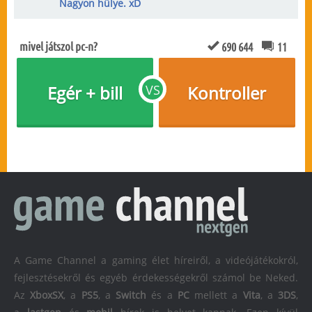
Nagyon hülye. xD
mivel játszol pc-n?
690 644
11
Egér + bill
VS
Kontroller
A Game Channel a gaming élet híreiről, a videójátékokról,
fejlesztésekről és egyéb érdekességekről számol be Neked.
Az
XboxSX
, a
PS5
, a
Switch
és a
PC
mellett a
Vita
, a
3DS
,