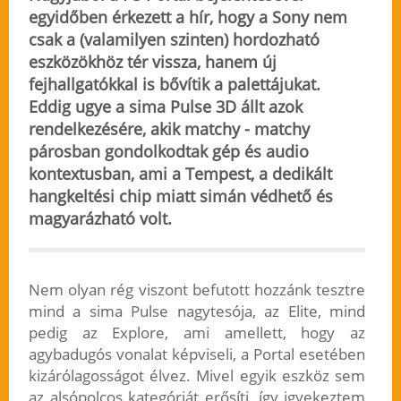
egyidőben érkezett a hír, hogy a Sony nem
csak a (valamilyen szinten) hordozható
eszközökhöz tér vissza, hanem új
fejhallgatókkal is bővítik a palettájukat.
Eddig ugye a sima Pulse 3D állt azok
rendelkezésére, akik matchy - matchy
párosban gondolkodtak gép és audio
kontextusban, ami a Tempest, a dedikált
hangkeltési chip miatt simán védhető és
magyarázható volt.
Nem olyan rég viszont befutott hozzánk tesztre
mind a sima Pulse nagytesója, az Elite, mind
pedig az Explore, ami amellett, hogy az
agybadugós vonalat képviseli, a Portal esetében
kizárólagosságot élvez. Mivel egyik eszköz sem
az alsópolcos kategóriát erősíti, így igyekeztem