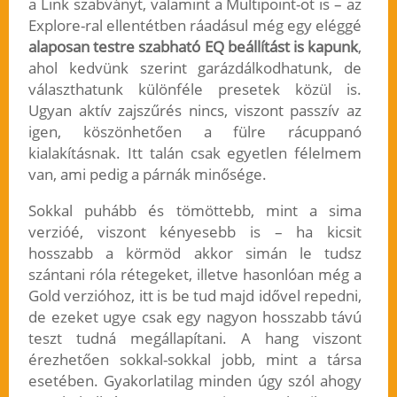
a Link szabványt, valamint a Multipoint-ot is – az
Explore-ral ellentétben ráadásul még egy eléggé
alaposan testre szabható EQ beállítást is kapunk
,
ahol kedvünk szerint garázdálkodhatunk, de
választhatunk különféle presetek közül is.
Ugyan aktív zajszűrés nincs, viszont passzív az
igen, köszönhetően a fülre rácuppanó
kialakításnak. Itt talán csak egyetlen félelmem
van, ami pedig a párnák minősége.
Sokkal puhább és tömöttebb, mint a sima
verzióé, viszont kényesebb is – ha kicsit
hosszabb a körmöd akkor simán le tudsz
szántani róla rétegeket, illetve hasonlóan még a
Gold verzióhoz, itt is be tud majd idővel repedni,
de ezeket ugye csak egy nagyon hosszabb távú
teszt tudná megállapítani. A hang viszont
érezhetően sokkal-sokkal jobb, mint a társa
esetében. Gyakorlatilag minden úgy szól ahogy