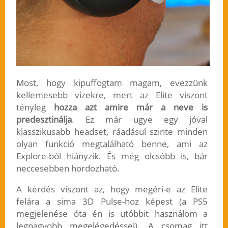
Most, hogy kipuffogtam magam, evezzünk
kellemesebb vizekre, mert az Elite viszont
tényleg
hozza azt amire már a neve is
predesztinálja
. Ez már ugye egy jóval
klasszikusabb headset, ráadásul szinte minden
olyan funkció megtalálható benne, ami az
Explore-ból hiányzik. És még olcsóbb is, bár
neccesebben hordozható.
A kérdés viszont az, hogy megéri-e az Elite
felára a sima 3D Pulse-hoz képest (a PS5
megjelenése óta én is utóbbit használom a
legnagyobb megelégedéssel). A csomag itt