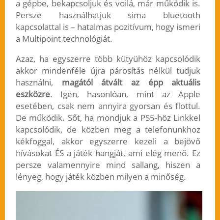
a gépbe, bekapcsoljuk és voilá, már működik is.
Persze használhatjuk sima bluetooth
kapcsolattal is – hatalmas pozitívum, hogy ismeri
a Multipoint technológiát.
Azaz, ha egyszerre több kütyühöz kapcsolódik
akkor mindenféle újra párosítás nélkül tudjuk
használni,
magától átvált az épp aktuális
eszközre
. Igen, hasonlóan, mint az Apple
esetében, csak nem annyira gyorsan és flottul.
De működik. Sőt, ha mondjuk a PS5-höz Linkkel
kapcsolódik, de közben meg a telefonunkhoz
kékfoggal, akkor egyszerre kezeli a bejövő
hívásokat ÉS a játék hangját, ami elég menő. Ez
persze valamennyire mind sallang, hiszen a
lényeg, hogy játék közben milyen a minőség.