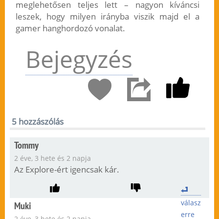
meglehetősen teljes lett – nagyon kíváncsi
leszek, hogy milyen irányba viszik majd el a
gamer hanghordozó vonalat.
Bejegyzés
5 hozzászólás
Tommy
2 éve, 3 hete és 2 napja
Az Explore-ért igencsak kár.
válasz
Muki
erre
2 éve, 3 hete és 2 napja