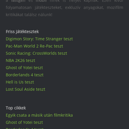
a
lastgen
és
mobil
hírek is helyet kapnak. Ezen kívül
folyamatosan játékteszteket, exkluzív anyagokat, mozifilm
kritikákat találsz nálunk!
Friss játéktesztek
Digimon Story: Time Stranger teszt
Pac-Man World 2 Re-Pac teszt
Sonic Racing: CrossWorlds teszt
NBA 2K26 teszt
Ghost of Yotei teszt
Borderlands 4 teszt
Hell is Us teszt
Lost Soul Aside teszt
Top cikkek
Egyik csata a másik után filmkritika
Ghost of Yotei teszt