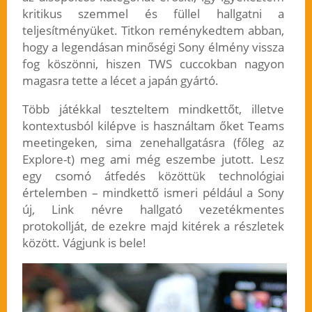
kritikus szemmel és füllel hallgatni a
teljesítményüket. Titkon reménykedtem abban,
hogy a legendásan minőségi Sony élmény vissza
fog köszönni, hiszen TWS cuccokban nagyon
magasra tette a lécet a japán gyártó.
Több játékkal teszteltem mindkettőt, illetve
kontextusból kilépve is használtam őket Teams
meetingeken, sima zenehallgatásra (főleg az
Explore-t) meg ami még eszembe jutott. Lesz
egy csomó átfedés közöttük technológiai
értelemben – mindkettő ismeri például a Sony
új, Link névre hallgató vezetékmentes
protokollját, de ezekre majd kitérek a részletek
között. Vágjunk is bele!