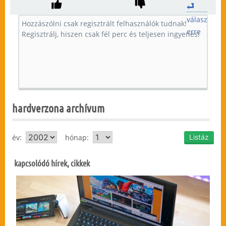
válasz
erre
hardverzona archívum
év:
hónap:
kapcsolódó hírek, cikkek