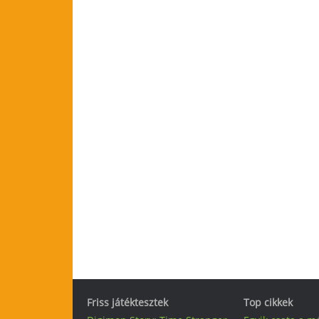
Friss játéktesztek
Top cikkek