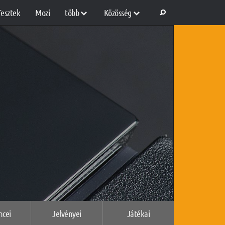
Tesztek
Mozi
több
Közösség
ncei
Jelvényei
Játékai