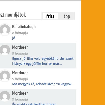
ezt mondjátok
friss
top
Katalinbalogh
8 hónapja
jó
Mordorer
9 hónapja
Egész jó film volt egyébként, de azért
hiányzik egy jóféle horror már...
Mordorer
9 hónapja
Ma megyek rá, rohadt kíváncsi vagyok.
Mordorer
9 hónapja
Én majd csak tévében tolom.