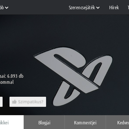
bb
Szerencsejáték
Hírek
sai: 6.093 db
alommal
Szimpatikus?
ikkei
Blogjai
Kommentjei
Kedve