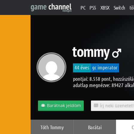
PC
PS5
XBSX
Switch
tö
tommy
44 éves
gc imperator
pontjai: 8.558 pont, hozzászólá
adatlap megnézve: 89427 alk
Barátnak jelölöm
Írj neki üzenetet!
Tóth Tommy
Barátai
C