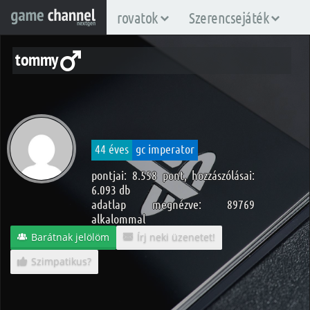
rovatok
Szerencsejáték
tommy
44 éves
gc imperator
pontjai: 8.558 pont, hozzászólásai:
6.093 db
adatlap megnézve: 89769
alkalommal
Barátnak jelölöm
Írj neki üzenetet!
Szimpatikus?