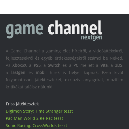
A Game Channel a gaming élet híreiről, a videójátékokról,
fejlesztésekről és egyéb érdekességekről számol be Neked.
Az
XboxSX
, a
PS5
, a
Switch
és a
PC
mellett a
Vita
, a
3DS
,
a
lastgen
és
mobil
hírek is helyet kapnak. Ezen kívül
folyamatosan játékteszteket, exkluzív anyagokat, mozifilm
kritikákat találsz nálunk!
Friss játéktesztek
Digimon Story: Time Stranger teszt
Pac-Man World 2 Re-Pac teszt
Sonic Racing: CrossWorlds teszt