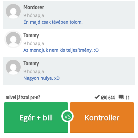
Mordorer
9 hónapja
Én majd csak tévében tolom.
Tommy
9 hónapja
Az mondjuk nem kis teljesítmény. :O
Tommy
9 hónapja
Nagyon hülye. xD
mivel játszol pc-n?
690 644
11
Egér + bill
Kontroller
VS