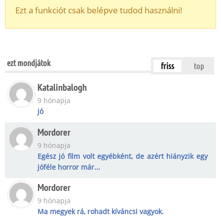
Ezt a funkciót csak belépve tudod használni!
ezt mondjátok
friss
top
Katalinbalogh
9 hónapja
jó
Mordorer
9 hónapja
Egész jó film volt egyébként, de azért hiányzik egy
jóféle horror már...
Mordorer
9 hónapja
Ma megyek rá, rohadt kíváncsi vagyok.