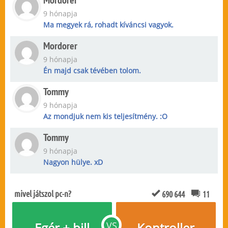
Mordorer
9 hónapja
Ma megyek rá, rohadt kíváncsi vagyok.
Mordorer
9 hónapja
Én majd csak tévében tolom.
Tommy
9 hónapja
Az mondjuk nem kis teljesítmény. :O
Tommy
9 hónapja
Nagyon hülye. xD
mivel játszol pc-n?
690 644
11
Egér + bill
VS
Kontroller