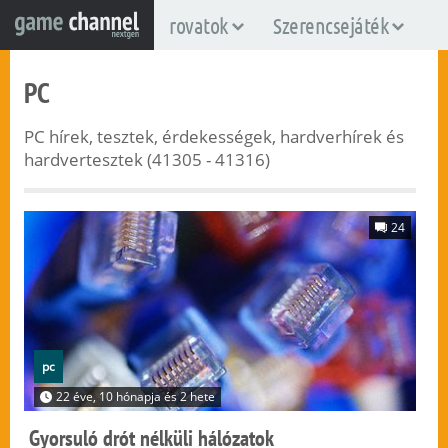
rovatok
Szerencsejáték
PC
PC hírek, tesztek, érdekességek, hardverhírek és
hardvertesztek (41305 - 41316)
24
pc
22 éve, 10 hónapja és 2 hete
Gyorsuló drót nélküli hálózatok