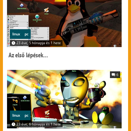
linux
pc
23 éve, 5 hónapja és 1 hete
Az első lépések…
6
linux
pc
23 éve, 6 hónapja és 1 hete