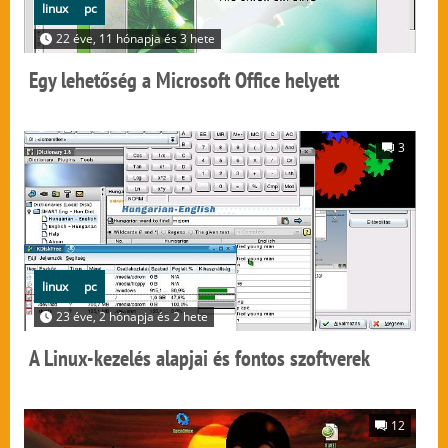
linux
pc
22 éve, 11 hónapja és 3 hete
Egy lehetőség a Microsoft Office helyett
3
linux
pc
23 éve, 2 hónapja és 2 hete
A Linux-kezelés alapjai és fontos szoftverek
12