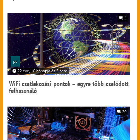
3
pc
22 éve, 10 hónapja és 2 hete
WiFi csatlakozási pontok – egyre több csalódott
felhasználó
20