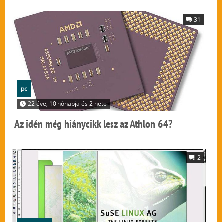
31
pc
22 éve, 10 hónapja és 2 hete
Az idén még hiánycikk lesz az Athlon 64?
2