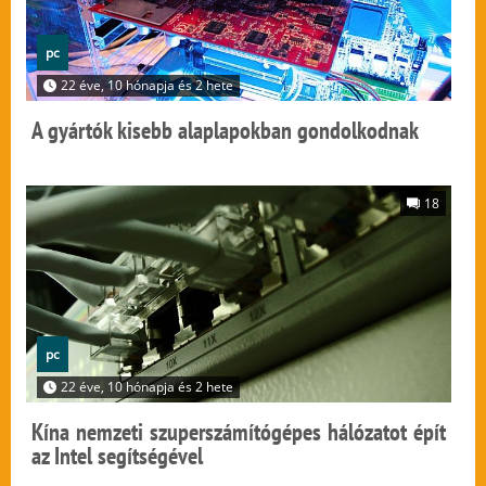
pc
22 éve, 10 hónapja és 2 hete
A gyártók kisebb alaplapokban gondolkodnak
18
pc
22 éve, 10 hónapja és 2 hete
Kína nemzeti szuperszámítógépes hálózatot épít
az Intel segítségével