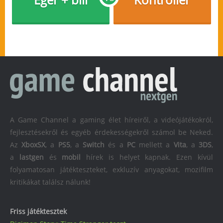
A Game Channel a gaming élet híreiről, a videójátékokról,
fejlesztésekről és egyéb érdekességekről számol be Neked.
Az
XboxSX
, a
PS5
, a
Switch
és a
PC
mellett a
Vita
, a
3DS
,
a
lastgen
és
mobil
hírek is helyet kapnak. Ezen kívül
folyamatosan játékteszteket, exkluzív anyagokat, mozifilm
kritikákat találsz nálunk!
Friss játéktesztek