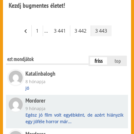
Kezdj bugmentes életet!
1
…
3 441
3 442
3 443
ezt mondjátok
friss
top
Katalinbalogh
8 hónapja
jó
Mordorer
9 hónapja
Egész jó film volt egyébként, de azért hiányzik
egy jóféle horror már...