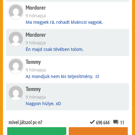
Mordorer
9 hónapja
Ma megyek rá, rohadt kíváncsi vagyok.
Mordorer
9 hónapja
Én majd csak tévében tolom.
Tommy
9 hónapja
Az mondjuk nem kis teljesítmény. :O
Tommy
9 hónapja
Nagyon hülye. xD
mivel játszol pc-n?
690 644
11