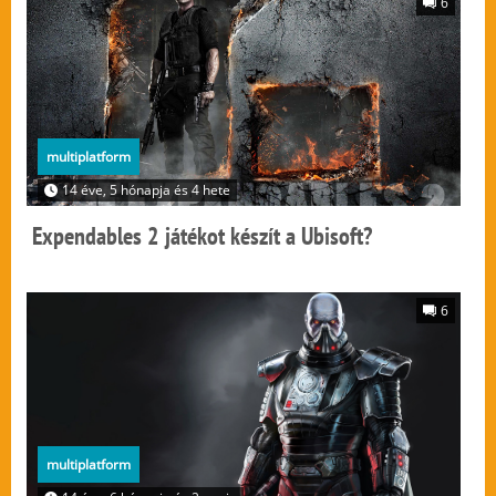
6
multiplatform
14 éve, 5 hónapja és 4 hete
Expendables 2 játékot készít a Ubisoft?
6
multiplatform