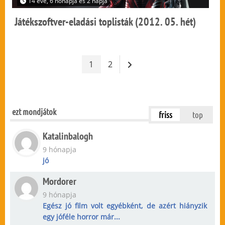
14 éve, 6 hónapja és 2 napja
Játékszoftver-eladási toplisták (2012. 05. hét)
1
2
ezt mondjátok
friss
top
Katalinbalogh
9 hónapja
jó
Mordorer
9 hónapja
Egész jó film volt egyébként, de azért hiányzik
egy jóféle horror már...