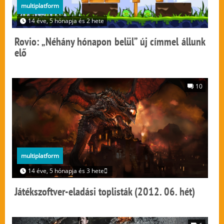
multiplatform
14 éve, 5 hónapja és 2 hete
Rovio: „Néhány hónapon belül” új címmel állunk
elő
10
multiplatform
14 éve, 5 hónapja és 3 hete
Játékszoftver-eladási toplisták (2012. 06. hét)