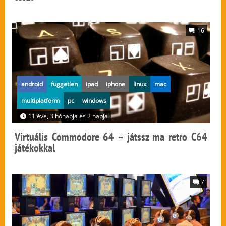
16
android
fuggetlen
ipad
iphone
linux
mac
multiplatform
pc
windows
11 éve, 3 hónapja és 2 napja
Virtuális Commodore 64 – játssz ma retro C64
játékokkal
7