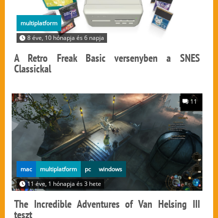
multiplatform
8 éve, 10 hónapja és 6 napja
A Retro Freak Basic versenyben a SNES
Classickal
11
mac
multiplatform
pc
windows
11 éve, 1 hónapja és 3 hete
The Incredible Adventures of Van Helsing III
teszt