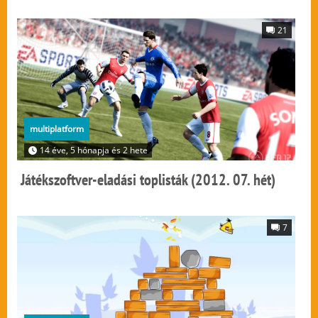
21
multiplatform
14 éve, 5 hónapja és 2 hete
Játékszoftver-eladási toplisták (2012. 07. hét)
7