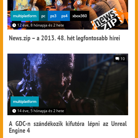
multiplatform
pc
ps3
ps4
xbox360
12 éve, 8 hónapja és 2 hete
News.zip – a 2013. 48. hét legfontosabb hírei
10
multiplatform
14 éve, 5 hónapja és 2 hete
A GDC-n szándékozik kifutóra lépni az Unreal
Engine 4