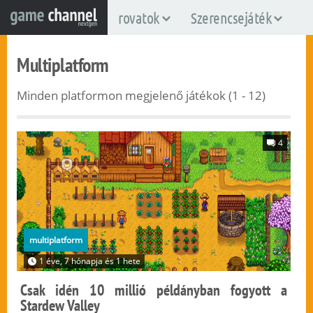
rovatok
Szerencsejáték
Multiplatform
Minden platformon megjelenő játékok (1 - 12)
4
multiplatform
1 éve, 7 hónapja és 1 hete
Csak idén 10 millió példányban fogyott a
Stardew Valley