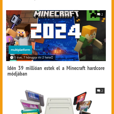
2
multiplatform
1 éve, 7 hónapja és 2 hete
Idén 39 millióan estek el a Minecraft hardcore
módjában
2