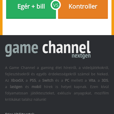
Egér + bill
VS
Kontroller
A Game Channel a gaming élet híreiről, a videójátékokról,
fejlesztésekről és egyéb érdekességekről számol be Neked.
Az
XboxSX
, a
PS5
, a
Switch
és a
PC
mellett a
Vita
, a
3DS
,
a
lastgen
és
mobil
hírek is helyet kapnak. Ezen kívül
folyamatosan játékteszteket, exkluzív anyagokat, mozifilm
kritikákat találsz nálunk!