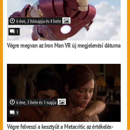
6 éve, 2 hónapja és 4 hete
1
Végre megvan az Iron Man VR új megjelenési dátuma
6 éve, 3 hete és 1 napja
9
Végre felveszi a kesztyűt a Metacritic az értékelés-