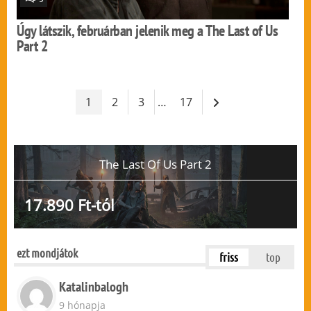
Úgy látszik, februárban jelenik meg a The Last of Us
Part 2
1
2
3
…
17
The Last Of Us Part 2
17.890 Ft-tól
ezt mondjátok
friss
top
Katalinbalogh
9 hónapja