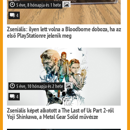
5 éve, 8 hónapja és 1 hete
4
Zseniális: ilyen lett volna a Bloodborne doboza, ha az
első PlayStationre jelenik meg
5 éve, 10 hónapja és 2 hete
4
Zseniális képet alkotott a The Last of Us Part 2-ről
Yoji Shinkawa, a Metal Gear Solid művésze