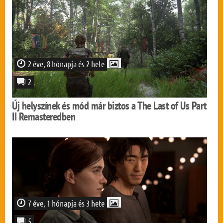
2 éve, 8 hónapja és 2 hete
2
Új helyszínek és mód már biztos a The Last of Us Part
II Remasteredben
7 éve, 1 hónapja és 3 hete
5