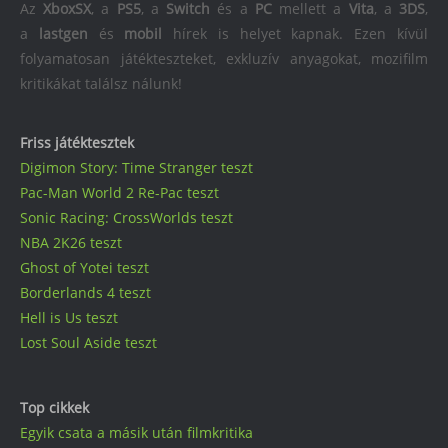
Az
XboxSX
, a
PS5
, a
Switch
és a
PC
mellett a
Vita
, a
3DS
,
a
lastgen
és
mobil
hírek is helyet kapnak. Ezen kívül
folyamatosan játékteszteket, exkluzív anyagokat, mozifilm
kritikákat találsz nálunk!
Friss játéktesztek
Digimon Story: Time Stranger teszt
Pac-Man World 2 Re-Pac teszt
Sonic Racing: CrossWorlds teszt
NBA 2K26 teszt
Ghost of Yotei teszt
Borderlands 4 teszt
Hell is Us teszt
Lost Soul Aside teszt
Top cikkek
Egyik csata a másik után filmkritika