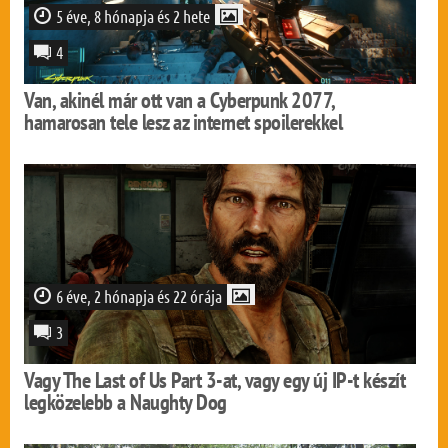
5 éve, 8 hónapja és 2 hete
4
Van, akinél már ott van a Cyberpunk 2077,
hamarosan tele lesz az internet spoilerekkel
6 éve, 2 hónapja és 22 órája
3
Vagy The Last of Us Part 3-at, vagy egy új IP-t készít
legközelebb a Naughty Dog