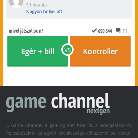
9 hónapja
Nagyon hülye. xD
mivel játszol pc-n?
690 644
11
Egér + bill
VS
Kontroller
A Game Channel a gaming élet híreiről, a videójátékokról,
fejlesztésekről és egyéb érdekességekről számol be Neked.