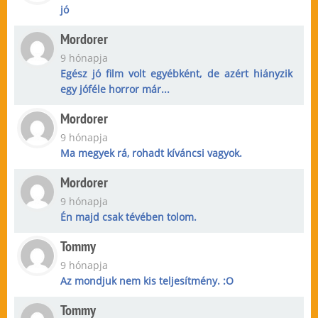
jó
Mordorer
9 hónapja
Egész jó film volt egyébként, de azért hiányzik
egy jóféle horror már...
Mordorer
9 hónapja
Ma megyek rá, rohadt kíváncsi vagyok.
Mordorer
9 hónapja
Én majd csak tévében tolom.
Tommy
9 hónapja
Az mondjuk nem kis teljesítmény. :O
Tommy