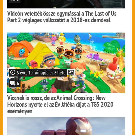
Videón vetették össze egymással a The Last of Us
Part 2 végleges változatát a 2018-as demóval
5 éve, 10 hónapja és 2 hete
6
Viccnek is rossz, de az Animal Crossing: New
Horizons nyerte el az Év Játéka díjat a TGS 2020
eseményen