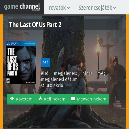
rovatok
Szerencsejáték
The Last Of Us Part 2
ps4
első megjelenés: nincs még
megjelenési dátum
stílus:
akció
Követem
Kell nekem
Megvan nekem