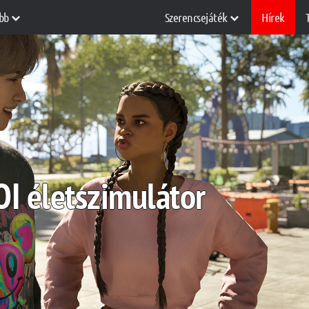
bb
Szerencsejáték
Hírek
OI életszimulátor