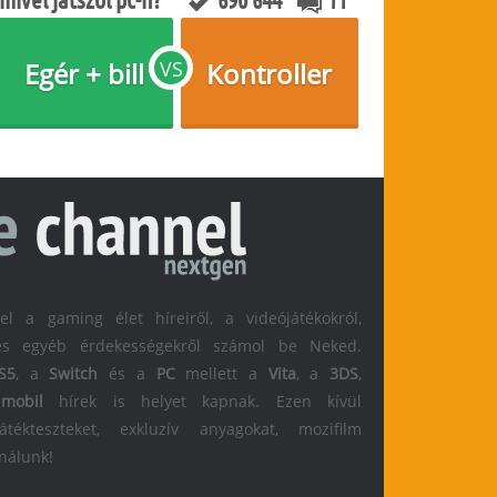
Egér + bill
VS
Kontroller
 a gaming élet híreiről, a videójátékokról,
l és egyéb érdekességekről számol be Neked.
S5
, a
Switch
és a
PC
mellett a
Vita
, a
3DS
,
s
mobil
hírek is helyet kapnak. Ezen kívül
átékteszteket, exkluzív anyagokat, mozifilm
 nálunk!