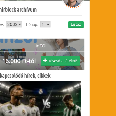
hirblock archívum
év:
hónap:
inZOI
16.000 Ft-tól
kövesd a játékot!
kapcsolódó hírek, cikkek