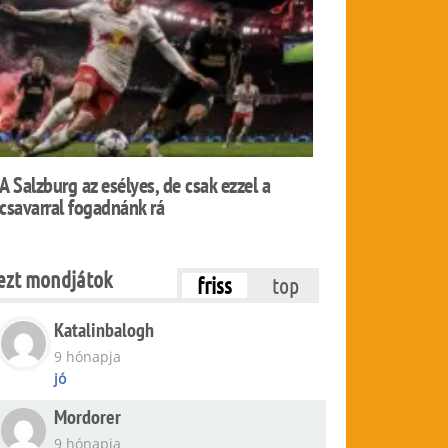
A Salzburg az esélyes, de csak ezzel a
csavarral fogadnánk rá
ezt mondjátok
friss
top
Katalinbalogh
9 hónapja
jó
Mordorer
9 hónapja