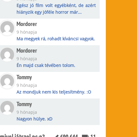
Egész jó film volt egyébként, de azért
hiányzik egy jóféle horror már...
Mordorer
9 hónapja
Ma megyek rá, rohadt kíváncsi vagyok.
Mordorer
9 hónapja
Én majd csak tévében tolom.
Tommy
9 hónapja
Az mondjuk nem kis teljesítmény. :O
Tommy
9 hónapja
Nagyon hülye. xD
mivel játszol pc-n?
690 644
11