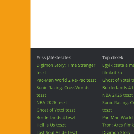
Friss játéktesztek
Top cikkek
Digimon Story: Time Stranger
Egyik csata a m
teszt
filmkritika
Pac-Man World 2 Re-Pac teszt
Ghost of Yotei t
Sonic Racing: CrossWorlds
Borderlands 4 t
teszt
NBA 2K26 teszt
NBA 2K26 teszt
Sonic Racing: 
Ghost of Yotei teszt
teszt
Borderlands 4 teszt
Pac-Man World 
Hell is Us teszt
Tron: Ares filmk
Lost Soul Aside teszt
Digimon Story: 