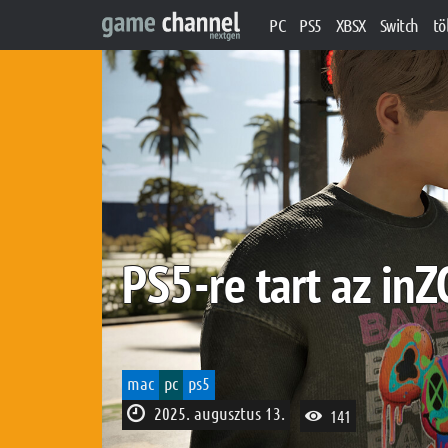
PC
PS5
XBSX
Switch
tö
PS5-re tart az inZ
mac
pc
ps5
2025. augusztus 13.
141