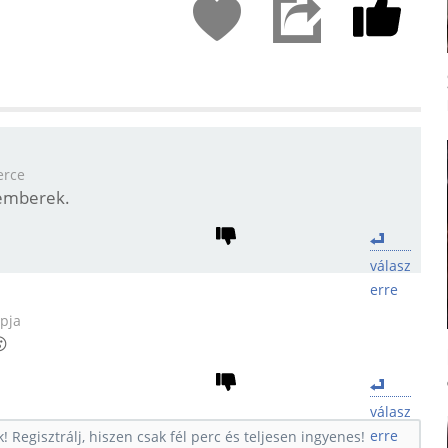
erce
 emberek.
válasz
erre
apja

válasz
erre