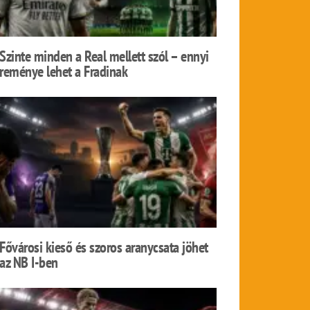
Szinte minden a Real mellett szól – ennyi
reménye lehet a Fradinak
Fővárosi kieső és szoros aranycsata jöhet
az NB I-ben