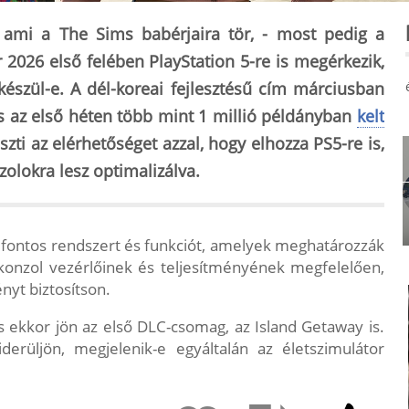
- ami a The Sims babérjaira tör, - most pedig a
r 2026 első felében PlayStation 5-re is megérkezik,
észül-e. A dél-koreai fejlesztésű cím márciusban
és az első héten több mint 1 millió példányban
kelt
szti az elérhetőséget azzal, hogy elhozza PS5-re is,
nzolokra lesz optimalizálva
.
 fontos rendszert és funkciót, amelyek meghatározzák
konzol vezérlőinek és teljesítményének megfelelően,
nyt biztosítson.
s ekkor jön az első DLC-csomag, az Island Getaway is.
derüljön, megjelenik-e egyáltalán az életszimulátor