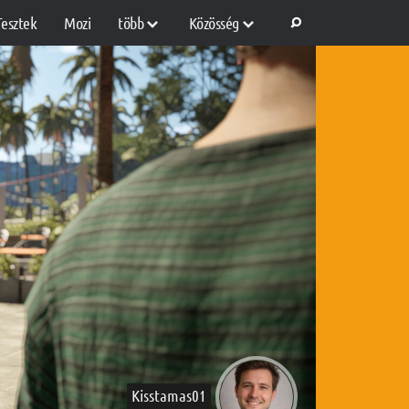
Tesztek
Mozi
több
Közösség
Kisstamas01