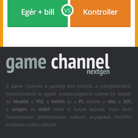
Egér + bill
VS
Kontroller
A Game Channel a gaming élet híreiről, a videójátékokról,
fejlesztésekről és egyéb érdekességekről számol be Neked.
Az
XboxSX
, a
PS5
, a
Switch
és a
PC
mellett a
Vita
, a
3DS
,
a
lastgen
és
mobil
hírek is helyet kapnak. Ezen kívül
folyamatosan játékteszteket, exkluzív anyagokat, mozifilm
kritikákat találsz nálunk!