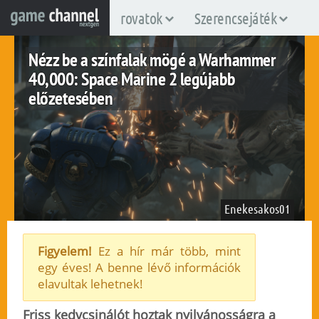
rovatok
Szerencsejáték
Nézz be a színfalak mögé a Warhammer
40,000: Space Marine 2 legújabb
előzetesében
Enekesakos01
Figyelem!
Ez a hír már több, mint
egy éves! A benne lévő információk
pc
ps5
xboxsx
elavultak lehetnek!
2022. június 2.
164
Friss kedvcsinálót hoztak nyilvánosságra a