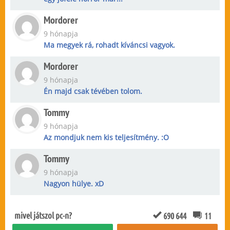
Mordorer
9 hónapja
Ma megyek rá, rohadt kíváncsi vagyok.
Mordorer
9 hónapja
Én majd csak tévében tolom.
Tommy
9 hónapja
Az mondjuk nem kis teljesítmény. :O
Tommy
9 hónapja
Nagyon hülye. xD
mivel játszol pc-n?
690 644
11