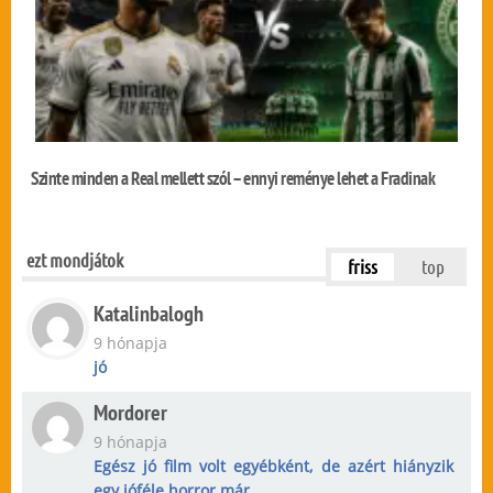
Szinte minden a Real mellett szól – ennyi reménye lehet a Fradinak
ezt mondjátok
friss
top
Katalinbalogh
9 hónapja
jó
Mordorer
9 hónapja
Egész jó film volt egyébként, de azért hiányzik
egy jóféle horror már...