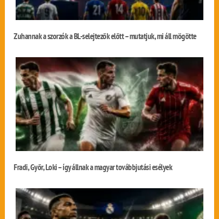
Zuhannak a szorzók a BL-selejtezők előtt – mutatjuk, mi áll mögötte
Fradi, Győr, Loki – így állnak a magyar továbbjutási esélyek