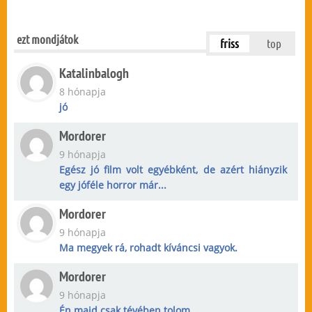
ezt mondjátok
friss
top
Katalinbalogh
8 hónapja
jó
Mordorer
9 hónapja
Egész jó film volt egyébként, de azért hiányzik
egy jóféle horror már...
Mordorer
9 hónapja
Ma megyek rá, rohadt kíváncsi vagyok.
Mordorer
9 hónapja
Én majd csak tévében tolom.