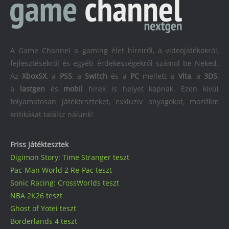
A Game Channel a gaming élet híreiről, a videójátékokról,
fejlesztésekről és egyéb érdekességekről számol be Neked.
Az
XboxSX
, a
PS5
, a
Switch
és a
PC
mellett a
Vita
, a
3DS
,
a
lastgen
és
mobil
hírek is helyet kapnak. Ezen kívül
folyamatosan játékteszteket, exkluzív anyagokat, mozifilm
kritikákat találsz nálunk!
Friss játéktesztek
Digimon Story: Time Stranger teszt
Pac-Man World 2 Re-Pac teszt
Sonic Racing: CrossWorlds teszt
NBA 2K26 teszt
Ghost of Yotei teszt
Borderlands 4 teszt