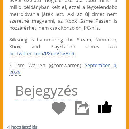
évvel ezelőtti megjelenése óta több mint 15
millió példányban kelt el, ezzel a legkelendőbb
metroidvania játék lett. Aki az új címet nem
szeretné megvenni, az Xbox Game Passen is
hozzáférhet, nem csak konzolon, PC-n is.
Silksong is hammering the Steam, Nintendo,
Xbox, and PlayStation stores ????
pic.twitter.com/PXueVGvAnR
? Tom Warren (@tomwarren)
September 4,
2025
Bejegyzés
4 hozzászólás