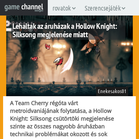
rovatok
Szerencsejáték
Lehaltak az áruházak a Hollow Knight:
Silksong megjelenése miatt
Enekesakos01
A Team Cherry régóta várt
metroidvaniájának folytatása, a Hollow
Knight: Silksong csütörtöki megjelenése
linux
mac
nintendo-switch
nintendo-switch2
pc
szinte az összes nagyobb áruházban
ps4
2025. szeptember 5.
ps5
xboxone
xboxsx
4.256
technikai problémákat okozott és sok