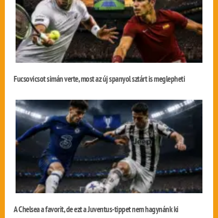
Fucsovicsot simán verte, most az új spanyol sztárt is meglepheti
A Chelsea a favorit, de ezt a Juventus-tippet nem hagynánk ki