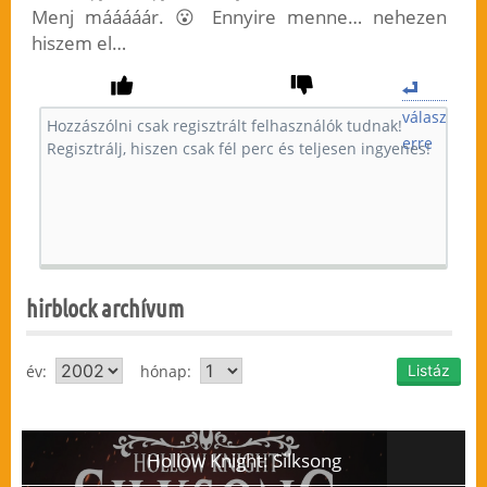
Menj mááááár. 😮 Ennyire menne… nehezen
hiszem el…
válasz
erre
hirblock archívum
év:
hónap:
Hollow Knight: Silksong