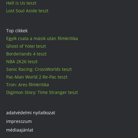
Hell is Us teszt
Lost Soul Aside teszt
Top cikkek
Egyik csata a másik után filmkritika
Ghost of Yotei teszt
Borderlands 4 teszt
NBA 2K26 teszt
Sonic Racing: CrossWorlds teszt
Pac-Man World 2 Re-Pac teszt
Tron: Ares filmkritika
Digimon Story: Time Stranger teszt
adatvédelmi nyilatkozat
impresszum
médiaajánlat