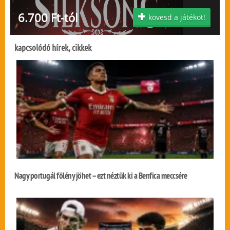
6.700 Ft-tól
kövesd a játékot!
kapcsolódó hírek, cikkek
Nagy portugál fölény jöhet – ezt néztük ki a Benfica meccsére