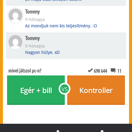
Tommy
9 hónapja
Az mondjuk nem kis teljesítmény. :O
Tommy
9 hónapja
Nagyon hülye. xD
mivel játszol pc-n?
690 644
11
Egér + bill
VS
Kontroller