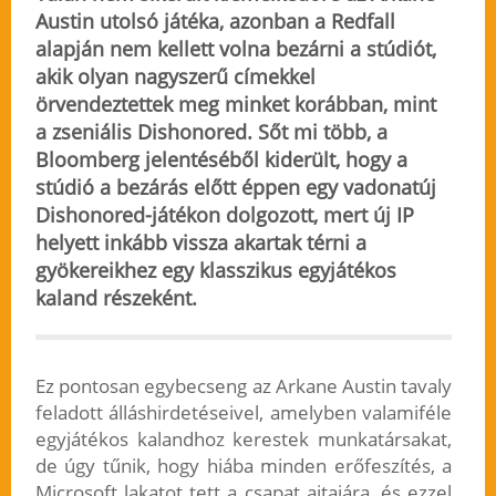
Austin utolsó játéka, azonban a Redfall
alapján nem kellett volna bezárni a stúdiót,
akik olyan nagyszerű címekkel
örvendeztettek meg minket korábban, mint
a zseniális Dishonored. Sőt mi több, a
Bloomberg jelentéséből kiderült, hogy a
stúdió a bezárás előtt éppen egy vadonatúj
Dishonored-játékon dolgozott, mert
új IP
helyett inkább vissza akartak térni a
gyökereikhez
egy klasszikus egyjátékos
kaland részeként.
Ez pontosan egybecseng az Arkane Austin tavaly
feladott álláshirdetéseivel, amelyben valamiféle
egyjátékos kalandhoz kerestek munkatársakat,
de úgy tűnik, hogy hiába minden erőfeszítés, a
Microsoft lakatot tett a csapat ajtajára, és ezzel