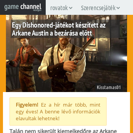
rovatok
Szerencsejáték
Egy Dishonored-játékot készített az
Arkane Austin a bezárása előtt
Kisstamas01
Figyelem!
Ez a hír már több, mint
egy éves! A benne lévő információk
fuggetlen
elavultak lehetnek!
2024. május 10.
38
Talán nem sikerült kiemelkedőre az Arkane