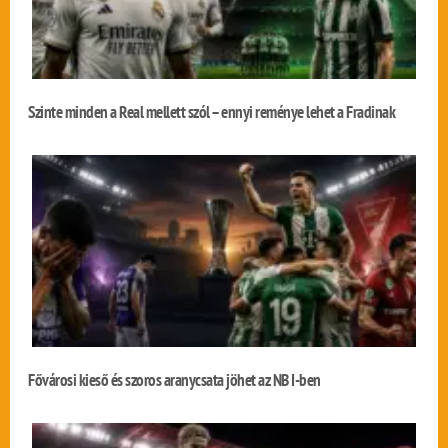
Szinte minden a Real mellett szól – ennyi reménye lehet a Fradinak
Fővárosi kieső és szoros aranycsata jöhet az NB I-ben