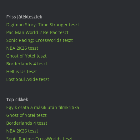
Friss játéktesztek
Digimon Story: Time Stranger teszt
Pac-Man World 2 Re-Pac teszt
Sonic Racing: CrossWorlds teszt
NBA 2K26 teszt
Ghost of Yotei teszt
Borderlands 4 teszt
Hell is Us teszt
Lost Soul Aside teszt
Top cikkek
Egyik csata a másik után filmkritika
Ghost of Yotei teszt
Borderlands 4 teszt
NBA 2K26 teszt
Sonic Racing: CrossWorlds teszt