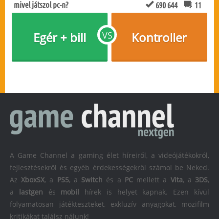
mivel játszol pc-n?
690 644
11
Egér + bill
VS
Kontroller
A Game Channel a gaming élet híreiről, a videójátékokról,
fejlesztésekről és egyéb érdekességekről számol be Neked.
Az
XboxSX
, a
PS5
, a
Switch
és a
PC
mellett a
Vita
, a
3DS
,
a
lastgen
és
mobil
hírek is helyet kapnak. Ezen kívül
folyamatosan játékteszteket, exkluzív anyagokat, mozifilm
kritikákat találsz nálunk!