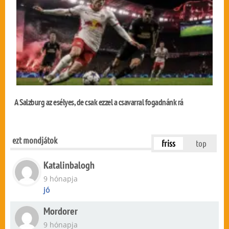
A Salzburg az esélyes, de csak ezzel a csavarral fogadnánk rá
ezt mondjátok
friss
top
Katalinbalogh
9 hónapja
jó
Mordorer
9 hónapja