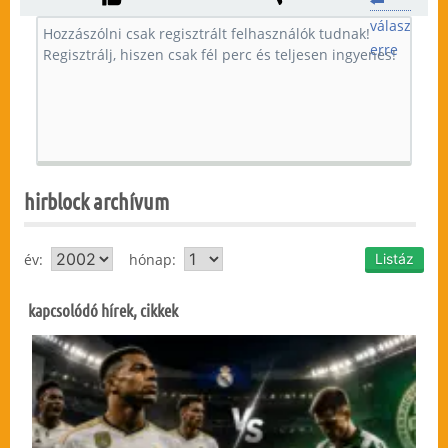
válasz
erre
hirblock archívum
év:
hónap:
kapcsolódó hírek, cikkek