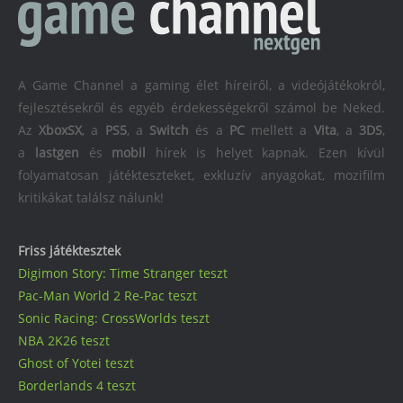
A Game Channel a gaming élet híreiről, a videójátékokról,
fejlesztésekről és egyéb érdekességekről számol be Neked.
Az
XboxSX
, a
PS5
, a
Switch
és a
PC
mellett a
Vita
, a
3DS
,
a
lastgen
és
mobil
hírek is helyet kapnak. Ezen kívül
folyamatosan játékteszteket, exkluzív anyagokat, mozifilm
kritikákat találsz nálunk!
Friss játéktesztek
Digimon Story: Time Stranger teszt
Pac-Man World 2 Re-Pac teszt
Sonic Racing: CrossWorlds teszt
NBA 2K26 teszt
Ghost of Yotei teszt
Borderlands 4 teszt