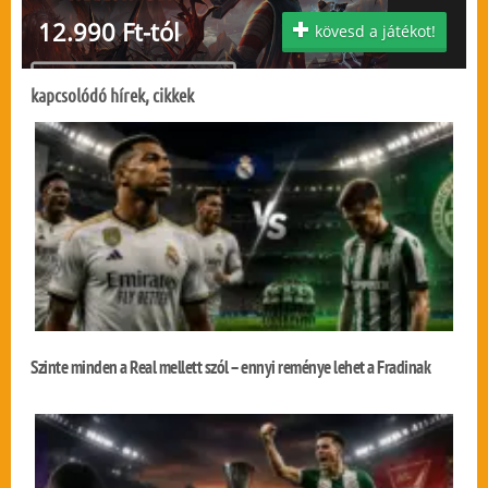
12.990 Ft-tól
kövesd a játékot!
kapcsolódó hírek, cikkek
Szinte minden a Real mellett szól – ennyi reménye lehet a Fradinak