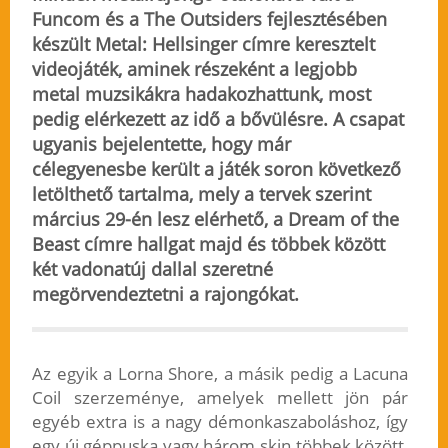
Funcom és a The Outsiders fejlesztésében
készült Metal: Hellsinger címre keresztelt
videojáték, aminek részeként a legjobb
metal muzsikákra hadakozhattunk, most
pedig elérkezett az idő a bővülésre. A csapat
ugyanis bejelentette, hogy már
célegyenesbe került a játék soron következő
letölthető tartalma, mely
a tervek szerint
március 29-én lesz elérhető
, a Dream of the
Beast címre hallgat majd és többek között
két vadonatúj dallal szeretné
megörvendeztetni a rajongókat.
Az egyik a Lorna Shore, a másik pedig a Lacuna
Coil szerzeménye, amelyek mellett jön pár
egyéb extra is a nagy démonkaszaboláshoz, így
egy új géppuska vagy három skin többek között,