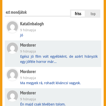
ezt mondjátok
friss
top
Katalinbalogh
9 hónapja
jó
Mordorer
9 hónapja
Egész jó film volt egyébként, de azért hiányzik
egy jóféle horror már...
Mordorer
9 hónapja
Ma megyek rá, rohadt kíváncsi vagyok.
Mordorer
9 hónapja
Én majd csak tévében tolom.