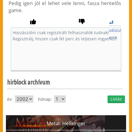
Pedig igen jól el lehet vele lenni, fasza hentelős
game.
válasz
erre
hirblock archívum
év:
hónap:
Metal: Hellsinger