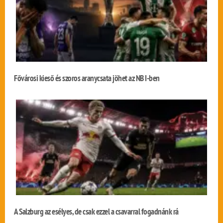
Fővárosi kieső és szoros aranycsata jöhet az NB I-ben
A Salzburg az esélyes, de csak ezzel a csavarral fogadnánk rá