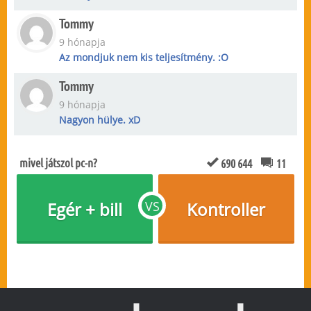
Tommy
9 hónapja
Az mondjuk nem kis teljesítmény. :O
Tommy
9 hónapja
Nagyon hülye. xD
mivel játszol pc-n?
690 644
11
Egér + bill
VS
Kontroller