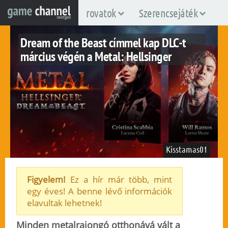
rovatok
Szerencsejáték
Dream of the Beast címmel kap DLC-t
március végén a Metal: Hellsinger
Kisstamas01
Figyelem!
Ez a hír már több, mint
egy éves! A benne lévő információk
pc
ps4
ps5
xboxone
xboxsx
elavultak lehetnek!
2023. március 9.
46
Minden metalrajongó otthonává vált a