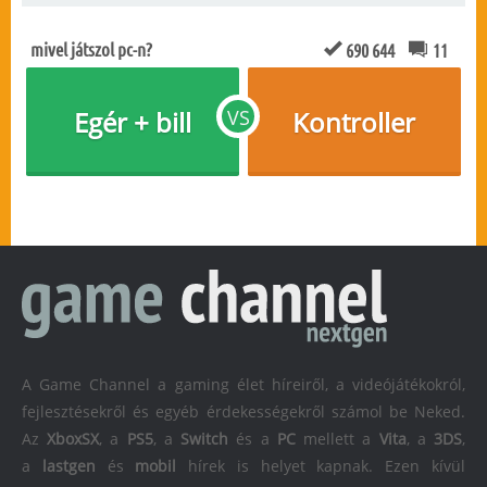
mivel játszol pc-n?
690 644
11
Egér + bill
VS
Kontroller
A Game Channel a gaming élet híreiről, a videójátékokról,
fejlesztésekről és egyéb érdekességekről számol be Neked.
Az
XboxSX
, a
PS5
, a
Switch
és a
PC
mellett a
Vita
, a
3DS
,
a
lastgen
és
mobil
hírek is helyet kapnak. Ezen kívül