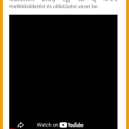
mellékküldetést és célkitűzést vezet be.