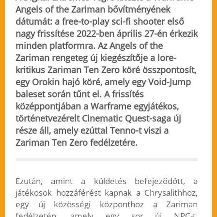
Angels of the Zariman bővítményének
dátumát: a free-to-play sci-fi shooter első
nagy frissítése 2022-ben április 27-én érkezik
minden platformra. Az Angels of the
Zariman rengeteg új kiegészítője a lore-
kritikus Zariman Ten Zero köré összpontosít,
egy Orokin hajó köré, amely egy Void-Jump
baleset során tűnt el. A frissítés
középpontjában a Warframe egyjátékos,
történetvezérelt Cinematic Quest-saga új
része áll, amely ezúttal Tenno-t viszi a
Zariman Ten Zero fedélzetére.
Ezután, amint a küldetés befejeződött, a
játékosok hozzáférést kapnak a Chrysalithhoz,
egy új közösségi központhoz a Zariman
fedélzetén, amely egy sor új NPC-t,