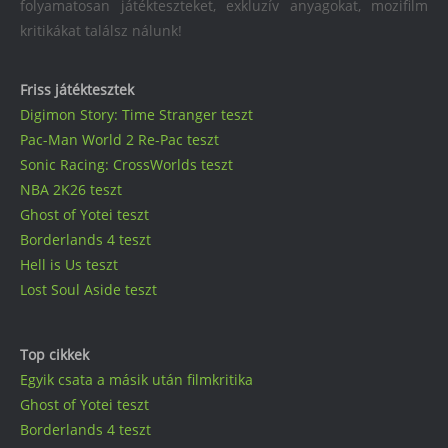
folyamatosan játékteszteket, exkluzív anyagokat, mozifilm
kritikákat találsz nálunk!
Friss játéktesztek
Digimon Story: Time Stranger teszt
Pac-Man World 2 Re-Pac teszt
Sonic Racing: CrossWorlds teszt
NBA 2K26 teszt
Ghost of Yotei teszt
Borderlands 4 teszt
Hell is Us teszt
Lost Soul Aside teszt
Top cikkek
Egyik csata a másik után filmkritika
Ghost of Yotei teszt
Borderlands 4 teszt