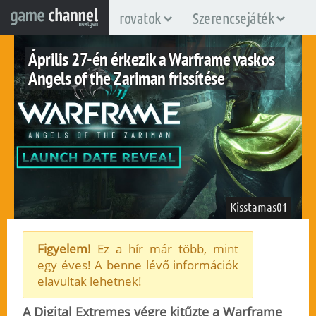
rovatok
Szerencsejáték
Április 27-én érkezik a Warframe vaskos
Angels of the Zariman frissítése
Kisstamas01
Figyelem!
Ez a hír már több, mint
egy éves! A benne lévő információk
nintendo-switch
pc
ps4
ps5
xboxone
xboxsx
elavultak lehetnek!
2022. április 10.
75
A Digital Extremes végre kitűzte a Warframe