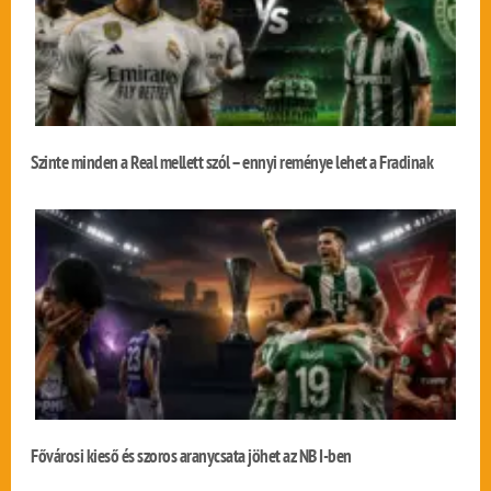
Szinte minden a Real mellett szól – ennyi reménye lehet a Fradinak
Fővárosi kieső és szoros aranycsata jöhet az NB I-ben