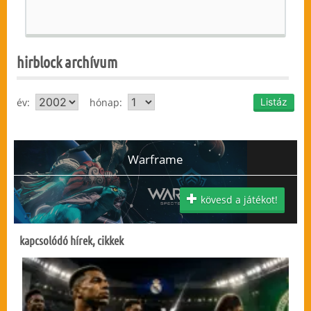
hirblock archívum
év:
hónap:
Warframe
kövesd a játékot!
kapcsolódó hírek, cikkek