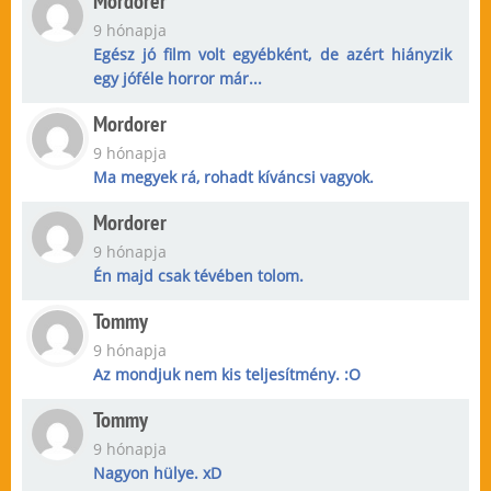
Mordorer
9 hónapja
Egész jó film volt egyébként, de azért hiányzik
egy jóféle horror már...
Mordorer
9 hónapja
Ma megyek rá, rohadt kíváncsi vagyok.
Mordorer
9 hónapja
Én majd csak tévében tolom.
Tommy
9 hónapja
Az mondjuk nem kis teljesítmény. :O
Tommy
9 hónapja
Nagyon hülye. xD