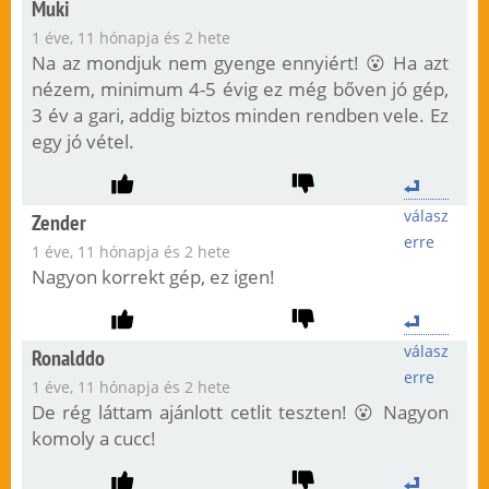
Muki
1 éve, 11 hónapja és 2 hete
Na az mondjuk nem gyenge ennyiért! 😮 Ha azt
nézem, minimum 4-5 évig ez még bőven jó gép,
3 év a gari, addig biztos minden rendben vele. Ez
egy jó vétel.
válasz
Zender
erre
1 éve, 11 hónapja és 2 hete
Nagyon korrekt gép, ez igen!
válasz
Ronalddo
erre
1 éve, 11 hónapja és 2 hete
De rég láttam ajánlott cetlit teszten! 😮 Nagyon
komoly a cucc!