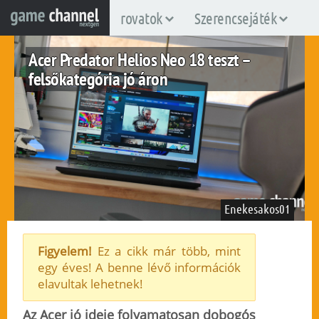
rovatok
Szerencsejáték
Acer Predator Helios Neo 18 teszt –
felsőkategória jó áron
Enekesakos01
Figyelem!
Ez a cikk már több, mint
egy éves! A benne lévő információk
fuggetlen
pc
windows
elavultak lehetnek!
2024. augusztus 20.
4.596
Az Acer jó ideje folyamatosan dobogós