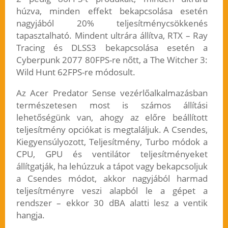
húzva, minden effekt bekapcsolása esetén
nagyjából 20% teljesítménycsökkenés
tapasztalható. Mindent ultrára állítva, RTX – Ray
Tracing és DLSS3 bekapcsolása esetén a
Cyberpunk 2077 80FPS-re nőtt, a The Witcher 3:
Wild Hunt 62FPS-re módosult.
Az Acer Predator Sense vezérlőalkalmazásban
természetesen most is számos állítási
lehetőségünk van, ahogy az előre beállított
teljesítmény opciókat is megtaláljuk. A Csendes,
Kiegyensúlyozott, Teljesítmény, Turbo módok a
CPU, GPU és ventilátor teljesítményeket
állítgatják, ha lehúzzuk a tápot vagy bekapcsoljuk
a Csendes módot, akkor nagyjából harmad
teljesítményre veszi alapból le a gépet a
rendszer – ekkor 30 dBA alatti lesz a ventik
hangja.