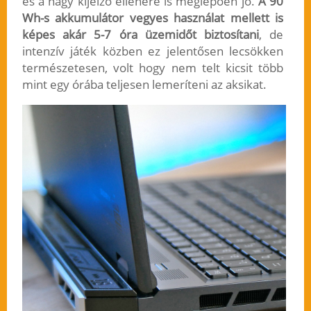
és a nagy kijelző ellenére is meglepően jó.
A 90
Wh-s akkumulátor vegyes használat mellett is
képes akár 5-7 óra üzemidőt biztosítani
, de
intenzív játék közben ez jelentősen lecsökken
természetesen, volt hogy nem telt kicsit több
mint egy órába teljesen lemeríteni az aksikat.