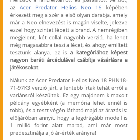
az
Acer Predator Helios Neo 16
képében
érkezett meg a széria első olyan darabja, amely
már a Neo elnevezést is magán viselte, jelezve
ezzel hogy szintet lépett a brand. A nemrégiben
megjelent, két collal nagyobb verzió, ha lehet
még magasabbra teszi a lécet, és ahogy említett
tesztünk alanya, ez is
a kategóriához képest
nagyon baráti árcédulával csábítja vásárlásra a
játékosokat
.
Nálunk az Acer Predator Helios Neo 18 PHN18-
71-97K3 verzió járt, a lentebb írtak tehát erről a
variánsról készültek. Ez egy majdnem kimaxolt
példány egyébként (a memória lehet ennél is
több), és a teszt végén látható majd az árazás is:
elöljáróban annyit, hogy a legdrágább modell is
1 millió forint alatt marad, ami már most
predesztinálja a jó ár-érték arányra!