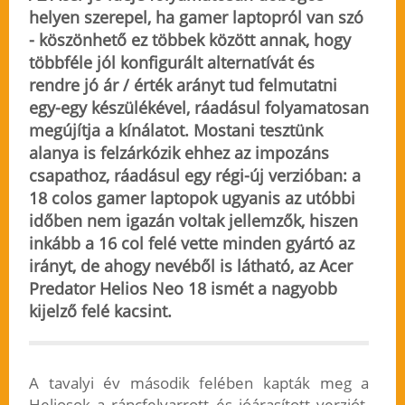
helyen szerepel, ha gamer laptopról van szó
- köszönhető ez többek között annak, hogy
többféle jól konfigurált alternatívát és
rendre jó ár / érték arányt tud felmutatni
egy-egy készülékével, ráadásul folyamatosan
megújítja a kínálatot. Mostani tesztünk
alanya is felzárkózik ehhez az impozáns
csapathoz, ráadásul egy régi-új verzióban: a
18 colos gamer laptopok ugyanis az utóbbi
időben nem igazán voltak jellemzők, hiszen
inkább a 16 col felé vette minden gyártó az
irányt, de ahogy nevéből is látható, az Acer
Predator Helios Neo 18 ismét a nagyobb
kijelző felé kacsint.
A tavalyi év második felében kapták meg a
Heliosok a ráncfelvarrott és jóárasított verziót,