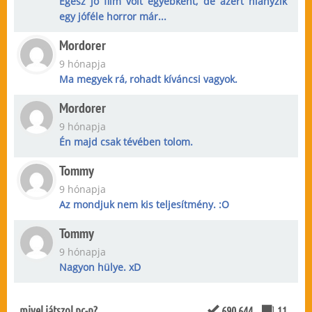
Egész jó film volt egyébként, de azért hiányzik
egy jóféle horror már...
Mordorer
9 hónapja
Ma megyek rá, rohadt kíváncsi vagyok.
Mordorer
9 hónapja
Én majd csak tévében tolom.
Tommy
9 hónapja
Az mondjuk nem kis teljesítmény. :O
Tommy
9 hónapja
Nagyon hülye. xD
mivel játszol pc-n?
690 644
11