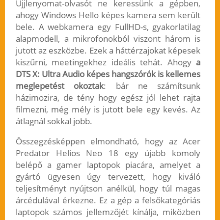
Ujjlenyomat-olvasót ne keressünk a gépben,
ahogy Windows Hello képes kamera sem került
bele. A webkamera egy FullHD-s, gyakorlatilag
alapmodell, a mikrofonokból viszont három is
jutott az eszközbe. Ezek a háttérzajokat képesek
kiszűrni, meetingekhez ideális tehát. Ahogy
a
DTS X: Ultra Audio képes hangszórók is kellemes
meglepetést okoztak
: bár ne számítsunk
házimozira, de tény hogy egész jól lehet rajta
filmezni, még mély is jutott bele egy kevés. Az
átlagnál sokkal jobb.
Összegzésképpen elmondható, hogy az Acer
Predator Helios Neo 18 egy újabb komoly
belépő a gamer laptopok piacára, amelyet a
gyártó ügyesen úgy tervezett, hogy kiváló
teljesítményt nyújtson anélkül, hogy túl magas
árcédulával érkezne. Ez a gép a felsőkategóriás
laptopok számos jellemzőjét kínálja, miközben