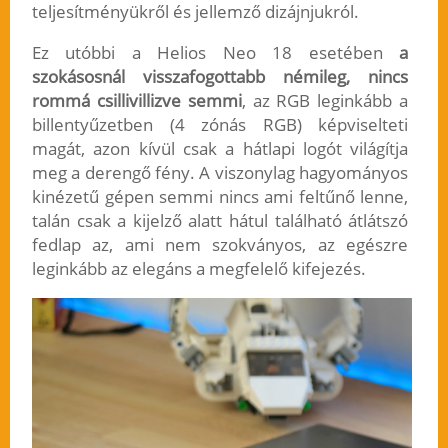
teljesítményükről és jellemző dizájnjukról.
Ez utóbbi a Helios Neo 18 esetében
a
szokásosnál visszafogottabb némileg, nincs
rommá csillivillizve semmi
, az RGB leginkább a
billentyűzetben (4 zónás RGB) képviselteti
magát, azon kívül csak a hátlapi logót világítja
meg a derengő fény. A viszonylag hagyományos
kinézetű gépen semmi nincs ami feltűnő lenne,
talán csak a kijelző alatt hátul található átlátszó
fedlap az, ami nem szokványos, az egészre
leginkább az elegáns a megfelelő kifejezés.