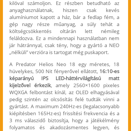
kilóval számoljon. Ez részben betudható az
anyaghasználatnak, hiszen csak kevés
alumíniumot kapott a ház, bár a fedlap fém, a
gép nagy része műanyag, a súly tehát a
költségcsökkentés oltárán lett némileg
feláldozva. Ez a mindennapi használatban nem
jár hátránnyal, csak tény, hogy a gyártó a NEO
„nélküli” verzióra is tartogat még puskaport.
A Predator Helios Neo 18 egy méretes, 18
hüvelykes, 500 Nit fényerővel ellátott,
16:10-es
képarányú IPS LED-háttérvilágítású matt
kijelzővel érkezik
, amely 2560×1600 pixeles
WQXGA felbontást kínál, az OLED elhagyásával
pedig szintén az olcsósítás felé tudták vinni a
gyártást. A maximum 240Hz-es (legalacsonyabb
kiépítésben 165Hz-es) frissítési frekvencia és a
3 ms válaszidő biztosítja, hogy a játékélmény
folyamatos és akadozásmentes legyen, és