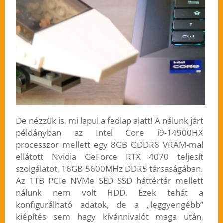
De nézzük is, mi lapul a fedlap alatt! A nálunk járt
példányban az Intel Core i9-14900HX
processzor mellett egy 8GB GDDR6 VRAM-mal
ellátott Nvidia GeForce RTX 4070 teljesít
szolgálatot, 16GB 5600MHz DDR5 társaságában.
Az 1TB PCIe NVMe SED SSD háttértár mellett
nálunk nem volt HDD. Ezek tehát a
konfigurálható adatok, de a „leggyengébb”
kiépítés sem hagy kívánnivalót maga után,