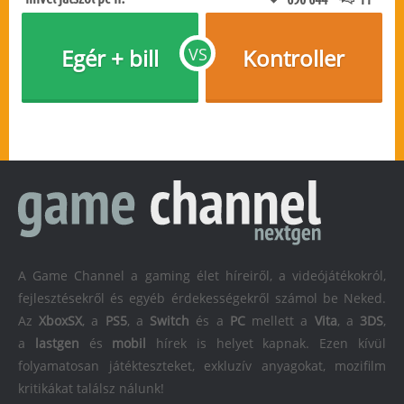
Egér + bill
VS
Kontroller
A Game Channel a gaming élet híreiről, a videójátékokról,
fejlesztésekről és egyéb érdekességekről számol be Neked.
Az
XboxSX
, a
PS5
, a
Switch
és a
PC
mellett a
Vita
, a
3DS
,
a
lastgen
és
mobil
hírek is helyet kapnak. Ezen kívül
folyamatosan játékteszteket, exkluzív anyagokat, mozifilm
kritikákat találsz nálunk!