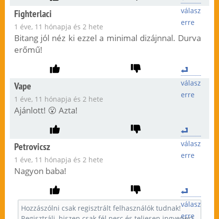
válasz
Fighterlaci
erre
1 éve, 11 hónapja és 2 hete
Bitang jól néz ki ezzel a minimal dizájnnal. Durva
erőmű!
válasz
Vape
erre
1 éve, 11 hónapja és 2 hete
Ajánlott! 😮 Azta!
válasz
Petrovicsz
erre
1 éve, 11 hónapja és 2 hete
Nagyon baba!
válasz
erre