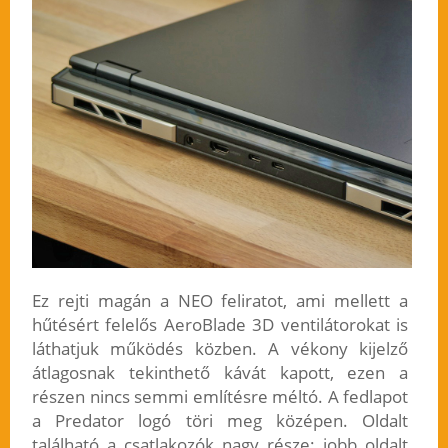
Ez rejti magán a NEO feliratot, ami mellett a
hűtésért felelős AeroBlade 3D ventilátorokat is
láthatjuk működés közben. A vékony kijelző
átlagosnak tekinthető kávát kapott, ezen a
részen nincs semmi említésre méltó. A fedlapot
a Predator logó töri meg középen. Oldalt
található a csatlakozók nagy része: jobb oldalt