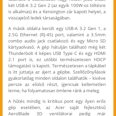
két USB-A 3.2 Gen 2 (az egyik 100W-os töltésre
is alkalmas) és a Kensington zár kapott helyet, a
visszajelző ledek társaságában.
A másik oldalra került egy USB-A 3.2 Gen 1, a
2.5G Ethernet (RJ-45) port, valamint a 3.5mm
combo audio jack csatlakozó és egy Micro SD
kártyaolvasó. A gép hátulján található még két
Thunderbolt 4 képes USB Type C és egy HDMI
2.1 port is, ez utóbbi természetesen HDCP
támogatást is kapott. Természetesen a tápkábel
is itt juttatja az ájert a gépbe. Szellőzőnyílások
gyakorlatilag minden oldalon találhatók – kivéve
persze az elülső részt, igencsak kellemetlen
lenne, ha folyamatosan ömlene ránk a meleg.
A hűtés mindig is kritikus pont egy ilyen erős
gép esetében, az Acer saját fejlesztésű
AeroBlade 3D ventilátorai pedig már