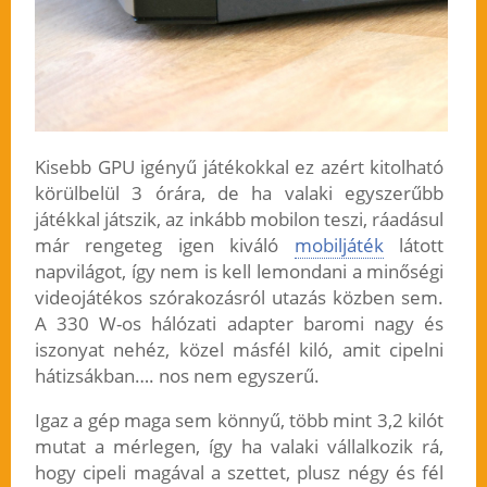
Kisebb GPU igényű játékokkal ez azért kitolható
körülbelül 3 órára, de ha valaki egyszerűbb
játékkal játszik, az inkább mobilon teszi, ráadásul
már rengeteg igen kiváló
mobiljáték
látott
napvilágot, így nem is kell lemondani a minőségi
videojátékos szórakozásról utazás közben sem.
A 330 W-os hálózati adapter baromi nagy és
iszonyat nehéz, közel másfél kiló, amit cipelni
hátizsákban…. nos nem egyszerű.
Igaz a gép maga sem könnyű, több mint 3,2 kilót
mutat a mérlegen, így ha valaki vállalkozik rá,
hogy cipeli magával a szettet, plusz négy és fél