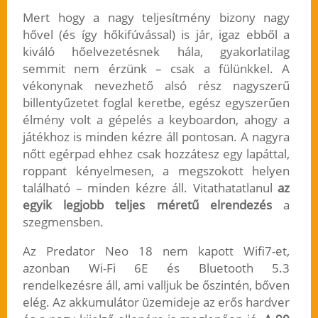
Mert hogy a nagy teljesítmény bizony nagy
hővel (és így hőkifúvással) is jár, igaz ebből a
kiváló hőelvezetésnek hála, gyakorlatilag
semmit nem érzünk – csak a fülünkkel. A
vékonynak nevezhető alsó rész nagyszerű
billentyűzetet foglal keretbe, egész egyszerűen
élmény volt a gépelés a keyboardon, ahogy a
játékhoz is minden kézre áll pontosan. A nagyra
nőtt egérpad ehhez csak hozzátesz egy lapáttal,
roppant kényelmesen, a megszokott helyen
található – minden kézre áll. Vitathatatlanul
az
egyik legjobb teljes méretű elrendezés
a
szegmensben.
Az Predator Neo 18 nem kapott Wifi7-et,
azonban Wi-Fi 6E és Bluetooth 5.3
rendelkezésre áll, ami valljuk be őszintén, bőven
elég. Az akkumulátor üzemideje az erős hardver