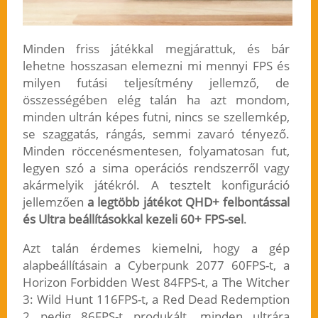
Minden friss játékkal megjárattuk, és bár
lehetne hosszasan elemezni mi mennyi FPS és
milyen futási teljesítmény jellemző, de
összességében elég talán ha azt mondom,
minden ultrán képes futni, nincs se szellemkép,
se szaggatás, rángás, semmi zavaró tényező.
Minden röccenésmentesen, folyamatosan fut,
legyen szó a sima operációs rendszerről vagy
akármelyik játékról. A tesztelt konfiguráció
jellemzően
a legtöbb játékot QHD+ felbontással
és Ultra beállításokkal kezeli 60+ FPS-sel
.
Azt talán érdemes kiemelni, hogy a gép
alapbeállításain a Cyberpunk 2077 60FPS-t, a
Horizon Forbidden West 84FPS-t, a The Witcher
3: Wild Hunt 116FPS-t, a Red Dead Redemption
2 pedig 86FPS-t produkált, minden ultrára