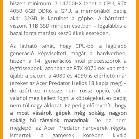
hiszen minimum i7-14700HX lehet a CPU, RTX
4050 6GB DDR6 a GPU, a memóriából pedig
akár 32GB is kerülhet a gépbe. A háttértár
viszont 1TB SSD minden esetben – legalábbis a
hazai forgalmazású készülékek esetében.
Az látható tehát, hogy CPU-ból a legújabb
generáció képviselteti magát a hardverben,
hiszen a 14. generációs Intel processzorok a
legfrissebbek, azonban az RTX 4070-nél van már
újabb a piacon, a 4080 és 4090 is elérhető már
(ezeket az Acer Predator Helios 18 kapja meg) –
de azért ez messze nem rossz opció, sőt –
valahol meg kellett fogni a költségeket, ez pedig
nem túl nagy áldozat. Ez pedig előrevetíti, hogy
a most vásárolt gépek még sokáig, nagyon
sokáig hű társaink maradnak
. De ez nem
meglepő, az Acer Predator hardverek régóta
ismertek a gamerek körében kiváló