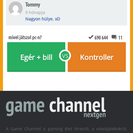
Tommy
9 hónapja
Nagyon hülye. xD
mivel játszol pc-n?
690 644
11
Egér + bill
VS
Kontroller
A Game Channel a gaming élet híreiről, a videójátékokról,