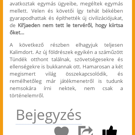
avatkoztak egymás ügyeibe, megéltek egymás
mellett. Velen és követői így tehát békében
gyarapodhattak és építhették új civilizációjukat,
de
Kil’jaeden nem tett le tervéről, hogy kiirtsa
őket…
A következő részben elhagyjuk teljesen
Kalimdort. Az új földrészek egyikén a száműzött
Tündék otthont találnak, szövetségesekre és
ellenségekre is bukkannak ott. Hamarosan a két
megismert világ összekapcsolódik, és
remélhetőleg már játékmenetről is tudunk
nemsokára írni nektek, nem csak a
történelemről.
Bejegyzés