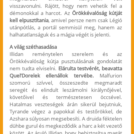
visszavonulni. Rájött, hogy nem vehetik fel a
démonokkal a harcot. Az
Örökkévalóság kútját
kell elpusztítania
, amivel persze nem csak Légió
utánpótlás, a portál semmisül meg, hanem az
halhatatlanságuk és a mágia végét is jelenti.
A világ széthasadása
Illidan reménytelen szerelem és az
Örökkévalóság kútja pusztulásának gondolatát
nem tudta elviselni.
Elárulta testvérét, beavatta
Quel’Dorelek ellenállok tervébe.
Malfurion
szomorú szívvel, összeszedte megmaradt
seregét és elindult leszámolni királynőjével,
követőivel és természetesen öccsével.
Hatalmas veszteségek árán sikerül bejutniuk,
Tyrande végez a papokkal és testőrökkel, de
Azshara súlyosan megsebesíti. A druida féktelen
dühbe gurul és megkezdődik a harc a két vezető
között. Az áruló Illidan, hogy bebiztosítsa magát