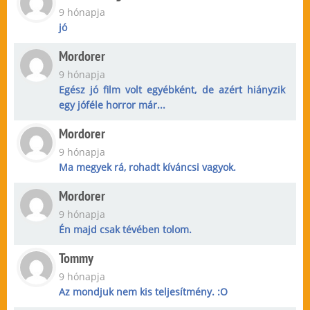
9 hónapja
jó
Mordorer
9 hónapja
Egész jó film volt egyébként, de azért hiányzik
egy jóféle horror már...
Mordorer
9 hónapja
Ma megyek rá, rohadt kíváncsi vagyok.
Mordorer
9 hónapja
Én majd csak tévében tolom.
Tommy
9 hónapja
Az mondjuk nem kis teljesítmény. :O