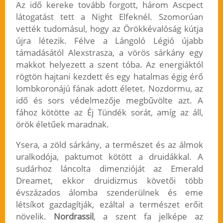
Az idő kereke tovább forgott, három Ascpect
látogatást tett a Night Elfeknél. Szomorúan
vették tudomásul, hogy az Örökkévalóság kútja
újra létezik. Félve a Lángoló Légió újabb
támadásától Alexstrasza, a vörös sárkány egy
makkot helyezett a szent tóba. Az energiáktól
rögtön hajtani kezdett és egy hatalmas égig érő
lombkoronájú fának adott életet. Nozdormu, az
idő és sors védelmezője megbűvölte azt. A
fához kötötte az Éj Tündék sorát, amíg az áll,
örök életűek maradnak.
Ysera, a zöld sárkány, a természet és az álmok
uralkodója, paktumot kötött a druidákkal. A
sudárhoz láncolta dimenzióját az Emerald
Dreamet, ekkor druidizmus követői több
évszázados álomba szenderülnek és eme
létsíkot gazdagítják, ezáltal a természet erőit
növelik.
Nordrassil
, a szent fa jelképe az