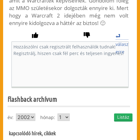
amit a Warcraftek képviselnek. Gondolom főleg
az MMO születésekor dolgozták ennyire ki. Mert
hogy a Warcraft 2 idejében még nem volt
ennyire kidolgozva a háttér az biztos! 🙂
válasz
erre
flashback archívum
év:
hónap:
kapcsolódó hírek, cikkek