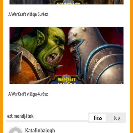
A WarCraft világa 5. rész
A WarCraft világa 4. rész
ezt mondjátok
friss
top
Katalinbalogh