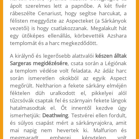
ápolt szerelmes lett a papnőbe. A két fivér
rábeszélte Cenariust, hogy segítse harcukat, a
félisten meggyőzte az Aspecteket (a Sárkányok
vezetői) is hogy csatlakozzanak. Megalakult hát
egy ütőképes ellenállás, körbevették Azshara
templomát és a harc megkezdődött.
A királynő és legerősebb alattvalói
készen álltak
Sargeras megidézésére
, csata során a Légiónak
a templom védése volt feladata. Az ádáz harc
során ismeretlen okokból az egyik Aspect
megőrült. Neltharion a fekete sárkány elméjén
féktelen düh uralkodott el, pikkelyei alól
tűzcsóvák csaptak fel és szárnyain fekete lángok
hatalmasodtak el. Őt innentől kezdve úgy
ismerhetjük:
Deathwing
. Testvérei ellen fordult,
és súlyos csapást mért a sárkányrajokra, amit
mai napig nem hevertek ki. Malfurion és
megmaradt emberei kénytelen volt