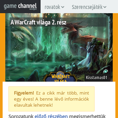
rovatok
Szerencsejáték
A WarCraft világa 2. rész
Kisstamas01
Figyelem!
Ez a cikk már több, mint
egy éves! A benne lévő információk
pc
elavultak lehetnek!
2014. október 25.
486
Sorozatunk
előző részében
megismerhettük