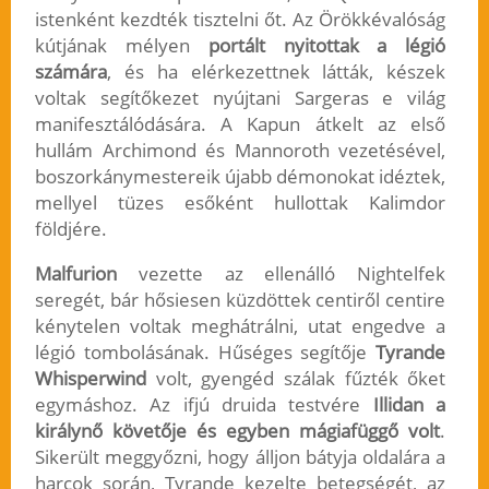
istenként kezdték tisztelni őt. Az Örökkévalóság
kútjának mélyen
portált nyitottak a légió
számára
, és ha elérkezettnek látták, készek
voltak segítőkezet nyújtani Sargeras e világ
manifesztálódására. A Kapun átkelt az első
hullám Archimond és Mannoroth vezetésével,
boszorkánymestereik újabb démonokat idéztek,
mellyel tüzes esőként hullottak Kalimdor
földjére.
Malfurion
vezette az ellenálló Nightelfek
seregét, bár hősiesen küzdöttek centiről centire
kénytelen voltak meghátrálni, utat engedve a
légió tombolásának. Hűséges segítője
Tyrande
Whisperwind
volt, gyengéd szálak fűzték őket
egymáshoz. Az ifjú druida testvére
Illidan a
királynő követője és egyben mágiafüggő volt
.
Sikerült meggyőzni, hogy álljon bátyja oldalára a
harcok során, Tyrande kezelte betegségét, az