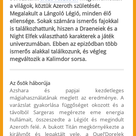
a világok, köztük Azeroth születését.
Megalakult a Lángoló Légió, minden élő
ellensége. Sokak számára ismerős fajokkal
is találkozhattunk, hiszen a Draeneiek és a
Night Elfek választható karakterek a játék
univerzumában. Ebben az epizódban több
ismerős alakkal találkozunk, és végleg
megváltozik a Kalimdor sorsa.
Az ősök háborúja
Azshara és papjai kezdetleges
mágiahasználatának meglett az eredménye. A
varázslat gyakorlása függőséget okozott és a
távolból Sargeras megérezte eme energia
hullámait, összeszedte a Légiót és megindult
Azeroth felé. A bukott Titán megkörnyékezte a
királynőt és lepaktált vele, a Quel’Dorelek