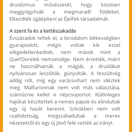
druidizmus művészetét, hogy közösen
meggyógyítsák a megmaradt földeket.
Elkezdték újjáépíteni az Éjelfek társadalmát.
A szent fa és a kettészakadás
Évszázadok teltek el, a birodalom békességben
gyarapodott, mégis voltak kik ezzel
elégedetlenkedtek, nem mások mint a
Quel’Dorelek nemzetsége. Nem értették, miért
ne használhatnák a mágiát, a druidákat
nyilvánosan leszólták, gúnyolták. A feszültség
addig nőt, míg egy varázsvihart nem idéztek
meg. Malfurionnak nem volt más választása,
száműznie kellet e népcsoportot. Különleges
hajókat készítettek a nemes papok és elindultak
egy új hazát keresni. Szívükben nem volt
csalódottság, megszabadultak a merev
nézetektől és egy új jövő felé vették az irányt.