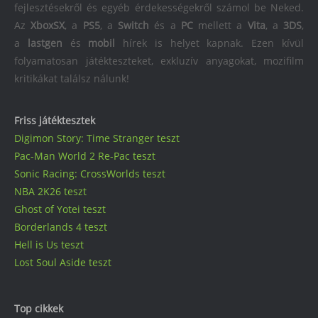
fejlesztésekről és egyéb érdekességekről számol be Neked.
Az
XboxSX
, a
PS5
, a
Switch
és a
PC
mellett a
Vita
, a
3DS
,
a
lastgen
és
mobil
hírek is helyet kapnak. Ezen kívül
folyamatosan játékteszteket, exkluzív anyagokat, mozifilm
kritikákat találsz nálunk!
Friss játéktesztek
Digimon Story: Time Stranger teszt
Pac-Man World 2 Re-Pac teszt
Sonic Racing: CrossWorlds teszt
NBA 2K26 teszt
Ghost of Yotei teszt
Borderlands 4 teszt
Hell is Us teszt
Lost Soul Aside teszt
Top cikkek