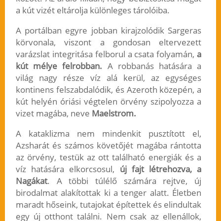
a kút vizét eltárolja különleges tárolóiba.
A portálban egyre jobban kirajzolódik Sargeras
körvonala, viszont a gondosan eltervezett
varázslat integritása felborul a csata folyamán,
a
kút mélye felrobban.
A robbanás hatására a
világ nagy része víz alá kerül, az egységes
kontinens felszabdalódik, és Azeroth közepén, a
kút helyén óriási végtelen örvény szipolyozza a
vizet magába, neve
Maelstrom.
A kataklizma nem mindenkit pusztított el,
Azsharát és számos követőjét magába rántotta
az örvény, testük az ott található energiák és a
víz hatására elkorcsosul,
új fajt létrehozva, a
Nagákat
. A többi túlélő számára rejtve, új
birodalmat alakítottak ki a tenger alatt. Életben
maradt hőseink, tutajokat építettek és elindultak
egy új otthont találni. Nem csak az ellenállok,