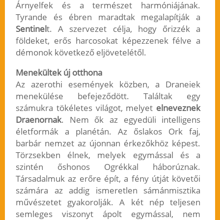
Árnyelfek és a természet harmóniájának.
Tyrande és ébren maradtak megalapítják a
Sentinel
t. A szervezet célja, hogy őrizzék a
földeket, erős harcosokat képezzenek félve a
démonok következő eljövetelétől.
Menekültek új otthona
Az azerothi események közben, a Draneiek
menekülése befejeződött. Találtak egy
számukra tökéletes világot, melyet
elneveznek
Draenornak
. Nem ők az egyedüli intelligens
életformák a planétán. Az őslakos Ork faj,
barbár nemzet az újonnan érkezőkhöz képest.
Törzsekben élnek, melyek egymással és a
szintén őshonos Ogrékkal háborúznak.
Társadalmuk az erőre épít, a fény útját követői
számára az addig ismeretlen sámánmisztika
művészetet gyakorolják. A két nép teljesen
semleges viszonyt ápolt egymással, nem