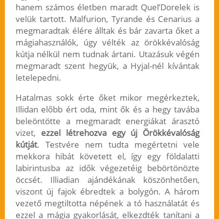
hanem számos életben maradt Quel’Dorelek is
velük tartott. Malfurion, Tyrande és Cenarius a
megmaradtak élére álltak és bár zavarta őket a
mágiahasználók, úgy vélték az örökkévalóság
kútja nélkül nem tudnak ártani. Utazásuk végén
megmaradt szent hegyük, a Hyjal-nél kívántak
letelepedni.
Hatalmas sokk érte őket mikor megérkeztek,
Illidan előbb ért oda, mint ők és a hegy tavába
beleöntötte a megmaradt energiákat árasztó
vizet,
ezzel létrehozva egy új Örökkévalóság
kútját
. Testvére nem tudta megértetni vele
mekkora hibát követett el, így egy földalatti
labirintusba az idők végezetéig bebörtönözte
öccsét. Illiadian ajándékának köszönhetően,
viszont új fajok ébredtek a bolygón. A három
vezető megtiltotta népének a tó használatát és
ezzel a mágia gyakorlását, elkezdték tanítani a