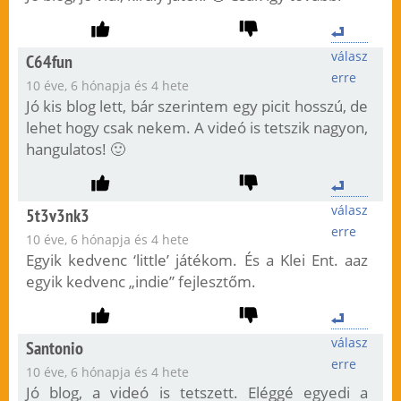
válasz
C64fun
erre
10 éve, 6 hónapja és 4 hete
Jó kis blog lett, bár szerintem egy picit hosszú, de
lehet hogy csak nekem. A videó is tetszik nagyon,
hangulatos! 🙂
válasz
5t3v3nk3
erre
10 éve, 6 hónapja és 4 hete
Egyik kedvenc ‘little’ játékom. És a Klei Ent. aaz
egyik kedvenc „indie” fejlesztőm.
válasz
Santonio
erre
10 éve, 6 hónapja és 4 hete
Jó blog, a videó is tetszett. Eléggé egyedi a