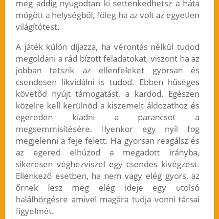
meg addig nyugodtan ki settenkedhetsz a háta
mögött a helységből, főleg ha az volt az egyetlen
világítótest.
A játék külön díjazza, ha vérontás nélkül tudod
megoldani a rád bízott feladatokat, viszont ha az
jobban tetszik az ellenfeleket gyorsan és
csendesen likvidálni is tudod. Ebben hűséges
követőd nyújt támogatást, a kardod. Egészen
közelre kell kerülnöd a kiszemelt áldozathoz és
egereden kiadni a parancsot a
megsemmisítésére. Ilyenkor egy nyíl fog
megjelenni a feje felett. Ha gyorsan reagálsz és
az egered elhúzod a megadott irányba,
sikeresen véghezviszel egy csendes kivégzést.
Ellenkező esetben, ha nem vagy elég gyors, az
őrnek lesz meg elég ideje egy utolsó
halálhörgésre amivel magára tudja vonni társai
figyelmét.