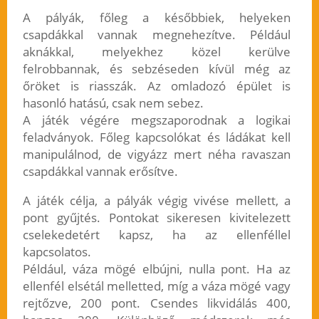
A pályák, főleg a későbbiek, helyeken
csapdákkal vannak megnehezítve. Például
aknákkal, melyekhez közel kerülve
felrobbannak, és sebzéseden kívül még az
őröket is riasszák. Az omladozó épület is
hasonló hatású, csak nem sebez.
A játék végére megszaporodnak a logikai
feladványok. Főleg kapcsolókat és ládákat kell
manipulálnod, de vigyázz mert néha ravaszan
csapdákkal vannak erősítve.
A játék célja, a pályák végig vivése mellett, a
pont gyűjtés. Pontokat sikeresen kivitelezett
cselekedetért kapsz, ha az ellenféllel
kapcsolatos.
Például, váza mögé elbújni, nulla pont. Ha az
ellenfél elsétál melletted, míg a váza mögé vagy
rejtőzve, 200 pont. Csendes likvidálás 400,