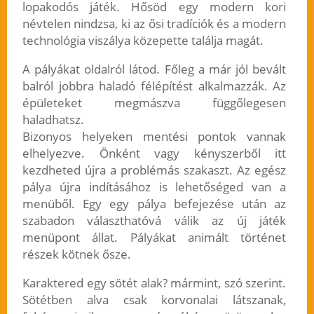
lopakodós játék. Hősöd egy modern kori
névtelen nindzsa, ki az ősi tradíciók és a modern
technológia viszálya közepette találja magát.
A pályákat oldalról látod. Főleg a már jól bevált
balról jobbra haladó félépítést alkalmazzák. Az
épületeket megmászva függőlegesen
haladhatsz.
Bizonyos helyeken mentési pontok vannak
elhelyezve. Önként vagy kényszerből itt
kezdheted újra a problémás szakaszt. Az egész
pálya újra indításához is lehetőséged van a
menüből. Egy egy pálya befejezése után az
szabadon választhatóvá válik az új játék
menüpont állat. Pályákat animált történet
részek kötnek ősze.
Karaktered egy sötét alak? mármint, szó szerint.
Sötétben alva csak korvonalai látszanak,