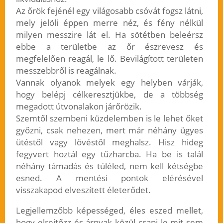
Az őrök fejénél egy világosabb csóvát fogsz látni,
mely jelöli éppen merre néz, és fény nélkül
milyen messzire lát el. Ha sötétben beleérsz
ebbe a területbe az őr észrevesz és
megfelelően reagál, le lő. Bevilágított területen
messzebbről is reagálnak.
Vannak olyanok melyek egy helyben várják,
hogy belépj célkeresztjükbe, de a többség
megadott útvonalakon járőrözik.
Szemtől szembeni küzdelemben is le lehet őket
győzni, csak nehezen, mert már néhány ügyes
ütéstől vagy lövéstől meghalsz. Hisz hideg
fegyvert hoztál egy tűzharcba. Ha be is talál
néhány támadás és túléled, nem kell kétségbe
esned. A mentési pontok elérésével
visszakapod elveszített életerődet.
Legjellemzőbb képességed, éles eszed mellet,
hogy elrejtőzz és árnyak közül csapj le mit sem