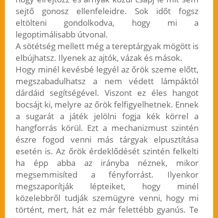
sejtő gonosz ellenfeleidre. Sok időt fogsz
eltölteni gondolkodva, hogy mi a
legoptimálisabb útvonal.
A sötétség mellett még a tereptárgyak mögött is
elbújhatsz. Ilyenek az ajtók, vázak és mások.
Hogy minél kevésbé legyél az őrök szeme előtt,
megszabadulhatsz a nem védett lámpáktól
dárdáid segítségével. Viszont ez éles hangot
bocsájt ki, melyre az őrök felfigyelhetnek. Ennek
a sugarát a játék jelölni fogja kék körrel a
hangforrás körül. Ezt a mechanizmust szintén
észre fogod venni más tárgyak elpusztítása
esetén is. Az őrök érdeklődését szintén felkelti
ha épp abba az irányba néznek, mikor
megsemmisíted a fényforrást. Ilyenkor
megszaporítják lépteiket, hogy minél
közelebbről tudják szemügyre venni, hogy mi
történt, mert, hát ez már felettébb gyanús. Te