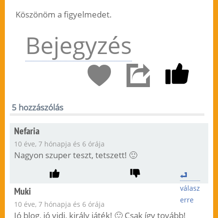
Köszönöm a figyelmedet.
Bejegyzés
5 hozzászólás
Nefaria
10 éve, 7 hónapja és 6 órája
Nagyon szuper teszt, tetszett! 🙂
válasz
Muki
erre
10 éve, 7 hónapja és 6 órája
Jó blog, jó vidi, király játék! 🙂 Csak így tovább!