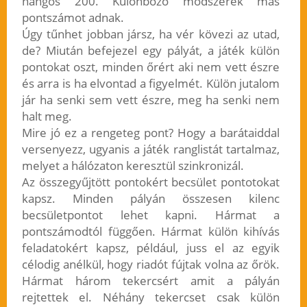
hangos 200. Különböző módszerek más
pontszámot adnak.
Úgy tűnhet jobban jársz, ha vér kövezi az utad,
de? Miután befejezel egy pályát, a játék külön
pontokat oszt, minden őrért aki nem vett észre
és arra is ha elvontad a figyelmét. Külön jutalom
jár ha senki sem vett észre, meg ha senki nem
halt meg.
Mire jó ez a rengeteg pont? Hogy a barátaiddal
versenyezz, ugyanis a játék ranglistát tartalmaz,
melyet a hálózaton keresztül szinkronizál.
Az összegyűjtött pontokért becsület pontotokat
kapsz. Minden pályán összesen kilenc
becsületpontot lehet kapni. Hármat a
pontszámodtól függően. Hármat külön kihívás
feladatokért kapsz, például, juss el az egyik
célodig anélkül, hogy riadót fújtak volna az őrök.
Hármat három tekercsért amit a pályán
rejtettek el. Néhány tekercset csak külön