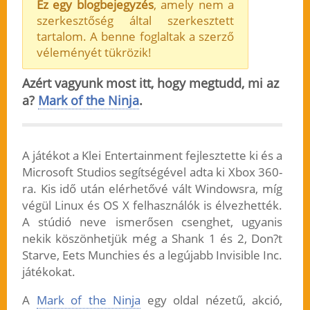
Ez egy blogbejegyzés
, amely nem a
szerkesztőség által szerkesztett
tartalom. A benne foglaltak a szerző
véleményét tükrözik!
Azért vagyunk most itt, hogy megtudd, mi az
a?
Mark of the Ninja
.
A játékot a Klei Entertainment fejlesztette ki és a
Microsoft Studios segítségével adta ki Xbox 360-
ra. Kis idő után elérhetővé vált Windowsra, míg
végül Linux és OS X felhasználók is élvezhették.
A stúdió neve ismerősen csenghet, ugyanis
nekik köszönhetjük még a Shank 1 és 2, Don?t
Starve, Eets Munchies és a legújabb Invisible Inc.
játékokat.
A
Mark of the Ninja
egy oldal nézetű, akció,