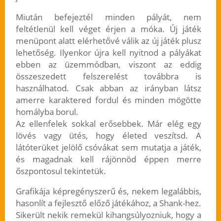
Miután befejeztél minden pályát, nem
feltétlenül kell véget érjen a móka. Új játék
menüpont alatt elérhetővé válik az új játék plusz
lehetőség. Ilyenkor újra kell nyitnod a pályákat
ebben az üzemmódban, viszont az eddig
összeszedett felszerelést továbbra is
használhatod. Csak abban az irányban látsz
amerre karaktered fordul és minden mögötte
homályba borul.
Az ellenfelek sokkal erősebbek. Már elég egy
lövés vagy ütés, hogy életed veszítsd. A
látóterüket jelölő csóvákat sem mutatja a játék,
és magadnak kell rájönnöd éppen merre
őszpontosul tekintetük.
Grafikája képregényszerű és, nekem legalábbis,
hasonlít a fejlesztő előző játékához, a Shank-hez.
Sikerült nekik remekül kihangsúlyozniuk, hogy a