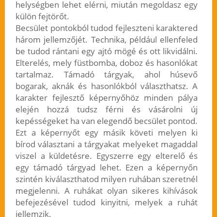
helységben lehet elérni, miután megoldasz egy
külön fejtörőt.
Becsület pontokból tudod fejleszteni karaktered
három jellemzőjét. Technika, például ellenfeled
be tudod rántani egy ajtó mögé és ott likvidálni.
Elterelés, mely füstbomba, doboz és hasonlókat
tartalmaz. Támadó tárgyak, ahol húsevő
bogarak, aknák és hasonlókból választhatsz. A
karakter fejlesztő képernyőhöz minden pálya
elején hozzá tudsz férni és vásárolni új
kepésségeket ha van elegendő becsület pontod.
Ezt a képernyőt egy másik követi melyen ki
bírod választani a tárgyakat melyeket magaddal
viszel a küldetésre. Egyszerre egy elterelő és
egy támadó tárgyad lehet. Ezen a képernyőn
szintén kiválaszthatod milyen ruhában szeretnél
megjelenni. A ruhákat olyan sikeres kihívások
befejezésével tudod kinyitni, melyek a ruhát
jellemzik.