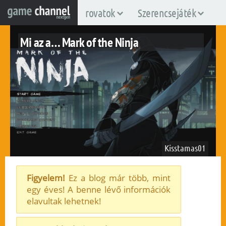
rovatok
Szerencsejáték
Mi az a… Mark of the Ninja
Kisstamas01
Figyelem!
Ez a blog már több, mint
egy éves! A benne lévő információk
elavultak lehetnek!
2016. január 13.
272