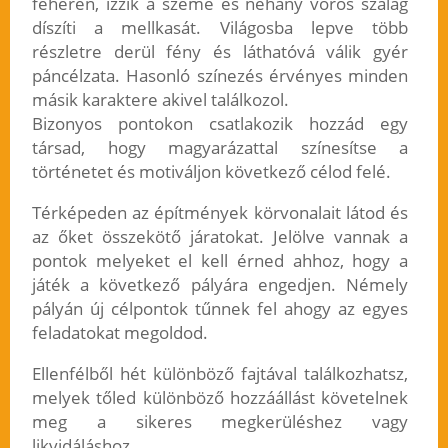
fehéren, izzik a szeme és néhány vörös szalag
díszíti a mellkasát. Világosba lepve több
részletre derül fény és láthatóvá válik gyér
páncélzata. Hasonló színezés érvényes minden
másik karaktere akivel találkozol.
Bizonyos pontokon csatlakozik hozzád egy
társad, hogy magyarázattal színesítse a
történetet és motiváljon következő célod felé.
Térképeden az építmények körvonalait látod és
az őket összekötő járatokat. Jelölve vannak a
pontok melyeket el kell érned ahhoz, hogy a
játék a következő pályára engedjen. Némely
pályán új célpontok tűnnek fel ahogy az egyes
feladatokat megoldod.
Ellenfélből hét különböző fajtával találkozhatsz,
melyek tőled különböző hozzáállást követelnek
meg a sikeres megkerüléshez vagy
likvidáláshoz.