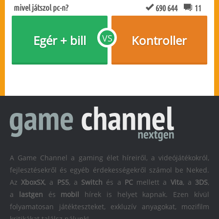
mivel játszol pc-n?
690 644
11
Egér + bill
VS
Kontroller
A Game Channel a gaming élet híreiről, a videójátékokról,
fejlesztésekről és egyéb érdekességekről számol be Neked.
Az
XboxSX
, a
PS5
, a
Switch
és a
PC
mellett a
Vita
, a
3DS
,
a
lastgen
és
mobil
hírek is helyet kapnak. Ezen kívül
folyamatosan játékteszteket, exkluzív anyagokat, mozifilm
kritikákat találsz nálunk!