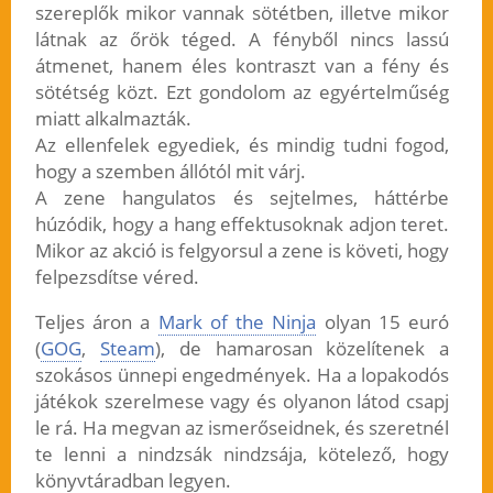
szereplők mikor vannak sötétben, illetve mikor
látnak az őrök téged. A fényből nincs lassú
átmenet, hanem éles kontraszt van a fény és
sötétség közt. Ezt gondolom az egyértelműség
miatt alkalmazták.
Az ellenfelek egyediek, és mindig tudni fogod,
hogy a szemben állótól mit várj.
A zene hangulatos és sejtelmes, háttérbe
húzódik, hogy a hang effektusoknak adjon teret.
Mikor az akció is felgyorsul a zene is követi, hogy
felpezsdítse véred.
Teljes áron a
Mark of the Ninja
olyan 15 euró
(
GOG
,
Steam
), de hamarosan közelítenek a
szokásos ünnepi engedmények. Ha a lopakodós
játékok szerelmese vagy és olyanon látod csapj
le rá. Ha megvan az ismerőseidnek, és szeretnél
te lenni a nindzsák nindzsája, kötelező, hogy
könyvtáradban legyen.