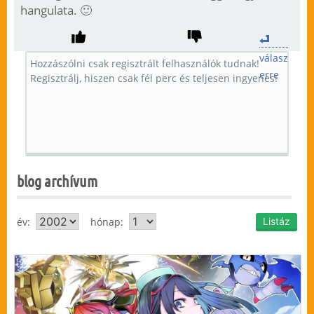
hangulata. 🙂
válasz
erre
blog archívum
év:
hónap: