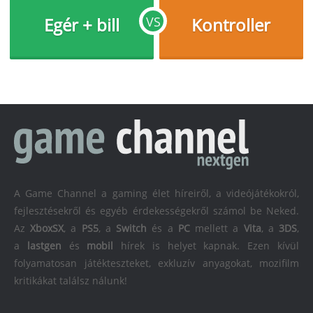
Egér + bill
VS
Kontroller
A Game Channel a gaming élet híreiről, a videójátékokról,
fejlesztésekről és egyéb érdekességekről számol be Neked.
Az
XboxSX
, a
PS5
, a
Switch
és a
PC
mellett a
Vita
, a
3DS
,
a
lastgen
és
mobil
hírek is helyet kapnak. Ezen kívül
folyamatosan játékteszteket, exkluzív anyagokat, mozifilm
kritikákat találsz nálunk!