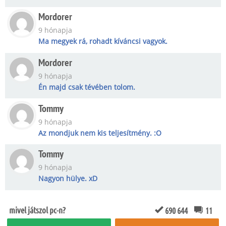
Mordorer
9 hónapja
Ma megyek rá, rohadt kíváncsi vagyok.
Mordorer
9 hónapja
Én majd csak tévében tolom.
Tommy
9 hónapja
Az mondjuk nem kis teljesítmény. :O
Tommy
9 hónapja
Nagyon hülye. xD
mivel játszol pc-n?
690 644
11