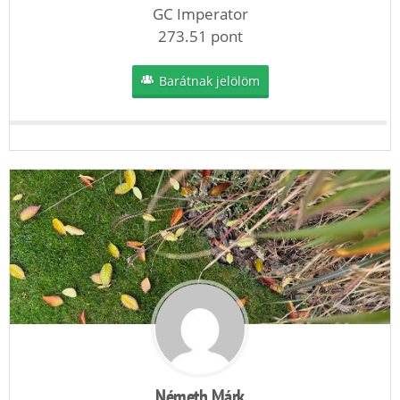
GC Imperator
273.51 pont
Barátnak jelölöm
Németh Márk