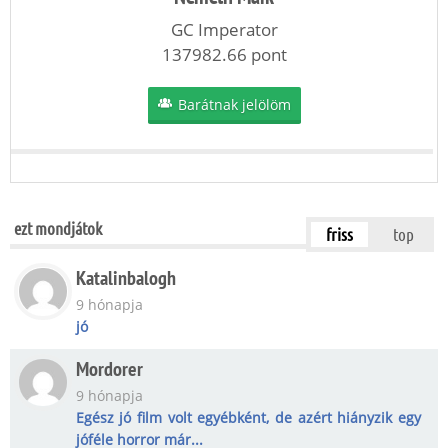
GC Imperator
137982.66 pont
Barátnak jelölöm
ezt mondjátok
friss
top
Katalinbalogh
9 hónapja
jó
Mordorer
9 hónapja
Egész jó film volt egyébként, de azért hiányzik egy
jóféle horror már...