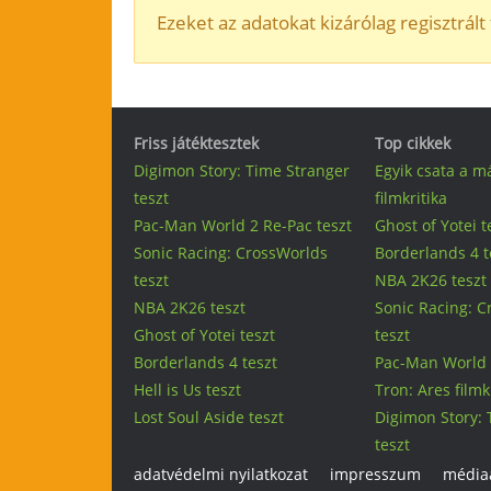
Ezeket az adatokat kizárólag regisztrált 
Friss játéktesztek
Top cikkek
Digimon Story: Time Stranger
Egyik csata a m
teszt
filmkritika
Pac-Man World 2 Re-Pac teszt
Ghost of Yotei t
Sonic Racing: CrossWorlds
Borderlands 4 t
teszt
NBA 2K26 teszt
NBA 2K26 teszt
Sonic Racing: 
Ghost of Yotei teszt
teszt
Borderlands 4 teszt
Pac-Man World 
Hell is Us teszt
Tron: Ares filmk
Lost Soul Aside teszt
Digimon Story: 
teszt
adatvédelmi nyilatkozat
impresszum
médiaa