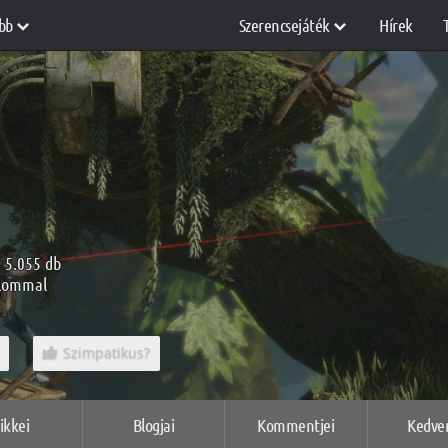
bb
Szerencsejáték
Hírek
: 5.055 db
alommal
Szimpatikus?
ikkei
Blogjai
Kommentjei
Kedve