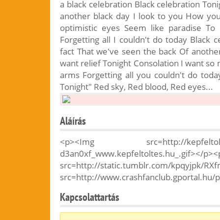
a black celebration Black celebration Ton
another black day I look to you How yo
optimistic eyes Seem like paradise T
Forgetting all I couldn't do today Black 
fact That we've seen the back Of another
want relief Tonight Consolation I want so
arms Forgetting all you couldn't do today 
Tonight" Red sky, Red blood, Red eyes...
Aláírás
<p><Img src=http://kepfeltoltes.hu
d3an0xf_www.kepfeltoltes.hu_.gif></p>
src=http://static.tumblr.com/kpqyjpk/R
src=http://www.crashfanclub.gportal.hu/p
Kapcsolattartás