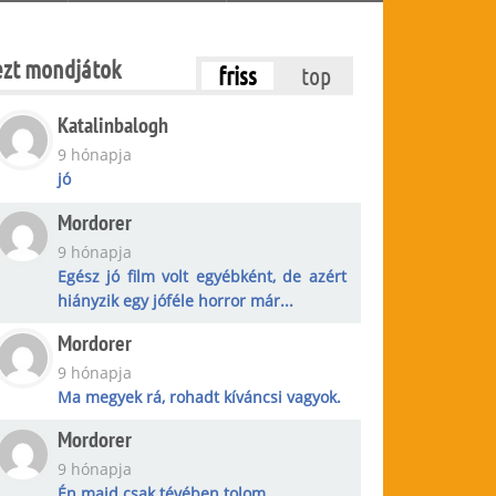
ezt mondjátok
friss
top
Katalinbalogh
9 hónapja
jó
Mordorer
9 hónapja
Egész jó film volt egyébként, de azért
hiányzik egy jóféle horror már...
Mordorer
9 hónapja
Ma megyek rá, rohadt kíváncsi vagyok.
Mordorer
9 hónapja
Én majd csak tévében tolom.