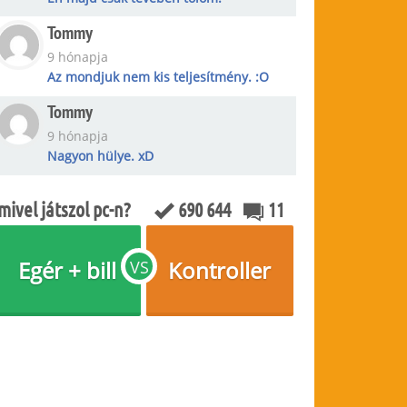
Tommy
9 hónapja
Az mondjuk nem kis teljesítmény. :O
Tommy
9 hónapja
Nagyon hülye. xD
mivel játszol pc-n?
690 644
11
Egér + bill
Kontroller
VS