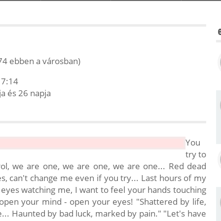
74 ebben a városban)
17:14
ja és 26 napja
You
try to
rol, we are one, we are one, we are one... Red dead
es, can't change me even if you try... Last hours of my
r eyes watching me, I want to feel your hands touching
open your mind - open your eyes! "Shattered by life,
.. Haunted by bad luck, marked by pain." "Let's have