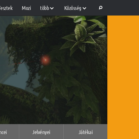
Tesztek
Mozi
több
Közösség
ncei
Jelvényei
Játékai