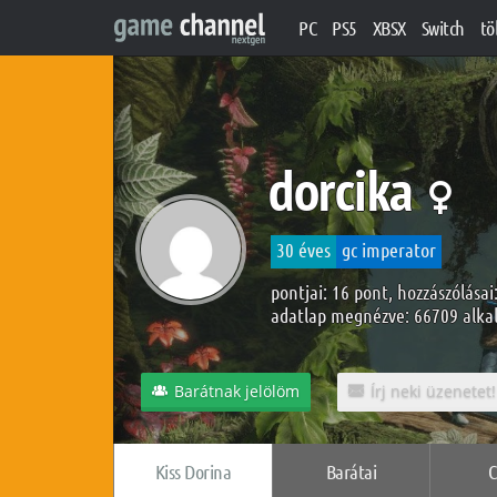
PC
PS5
XBSX
Switch
tö
dorcika
30 éves
gc imperator
pontjai: 16 pont, hozzászólásai
adatlap megnézve: 66709 alk
Barátnak jelölöm
Írj neki üzenetet!
Kiss Dorina
Barátai
C