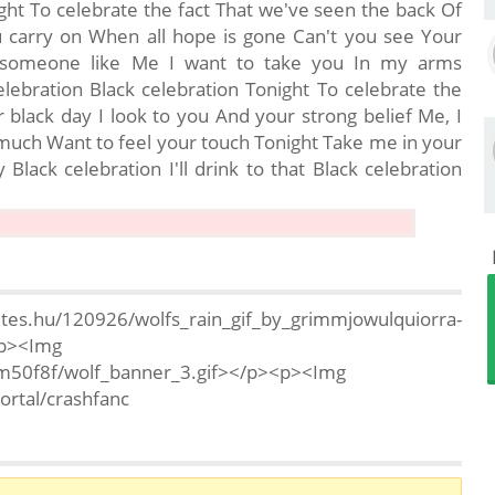
ight To celebrate the fact That we've seen the back Of
u carry on When all hope is gone Can't you see Your
o someone like Me I want to take you In my arms
celebration Black celebration Tonight To celebrate the
 black day I look to you And your strong belief Me, I
 much Want to feel your touch Tonight Take me in your
Black celebration I'll drink to that Black celebration
/120926/wolfs_rain_gif_by_grimmjowulquiorra-
<p><Img
Xfm50f8f/wolf_banner_3.gif></p><p><Img
ortal/crashfanc