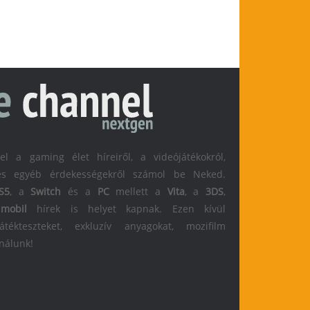
 a gaming élet híreiről, a videójátékokról,
l és egyéb érdekességekről számol be Neked.
S5
, a
Switch
és a
PC
mellett a
Vita
, a
3DS
,
s
mobil
hírek is helyet kapnak. Ezen kívül
átékteszteket, exkluzív anyagokat, mozifilm
 nálunk!