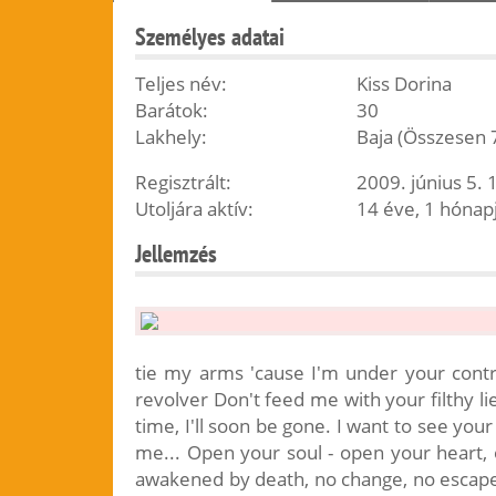
Személyes adatai
Teljes név:
Kiss Dorina
Barátok:
30
Lakhely:
Baja (Összesen 
Regisztrált:
2009. június 5. 
Utoljára aktív:
14 éve, 1 hónap
Jellemzés
tie my arms 'cause I'm under your cont
revolver Don't feed me with your filthy li
time, I'll soon be gone. I want to see you
me... Open your soul - open your heart, 
awakened by death, no change, no escape.