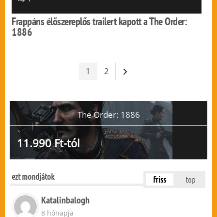
Frappáns élőszereplős trailert kapott a The Order:
1886
1
2
The Order: 1886
11.990 Ft-tól
ezt mondjátok
friss
top
Katalinbalogh
8 hónapja