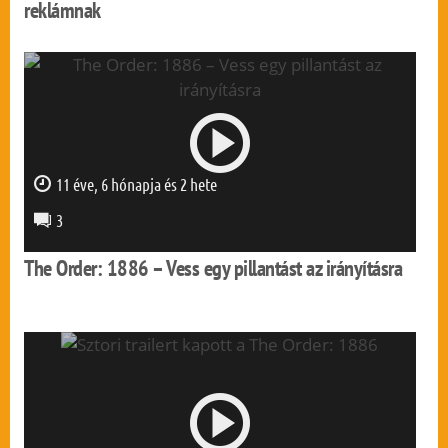
reklámnak
11 éve, 6 hónapja és 2 hete
0 mp
3
The Order: 1886 – Vess egy pillantást az irányításra