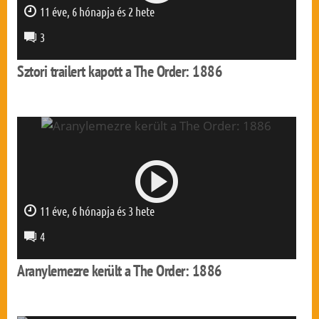
11 éve, 6 hónapja és 2 hete
0 mp
3
Sztori trailert kapott a The Order: 1886
11 éve, 6 hónapja és 3 hete
0 mp
4
Aranylemezre került a The Order: 1886