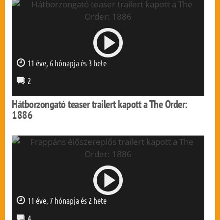
11 éve, 6 hónapja és 3 hete
0 mp
2
Hátborzongató teaser trailert kapott a The Order:
1886
11 éve, 7 hónapja és 2 hete
0 mp
4