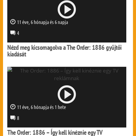
11 éve, 6 hónapja és 6 napja
0 mp
4
Nézd meg kicsomagolva a The Order: 1886 gyűjtői
kiadását
11 éve, 6 hónapja és 1 hete
0 mp
8
The Order: 1886 – Így kell kinéznie egy TV