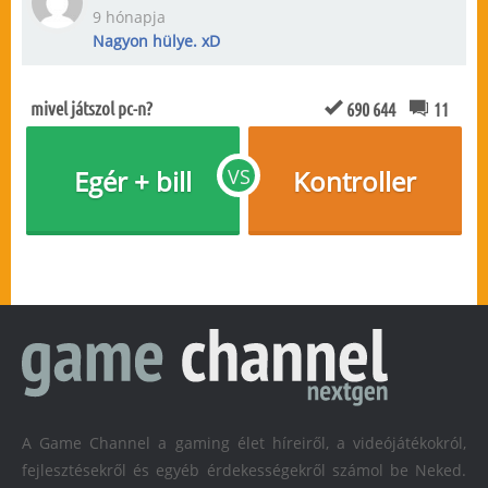
9 hónapja
Nagyon hülye. xD
mivel játszol pc-n?
690 644
11
Egér + bill
VS
Kontroller
A Game Channel a gaming élet híreiről, a videójátékokról,
fejlesztésekről és egyéb érdekességekről számol be Neked.