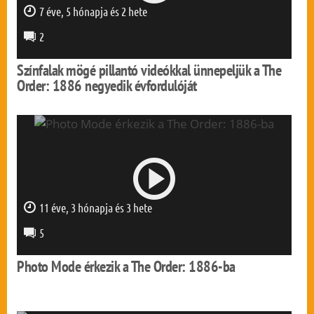
7 éve, 5 hónapja és 2 hete
0 mp
2
Színfalak mögé pillantó videókkal ünnepeljük a The
Order: 1886 negyedik évfordulóját
11 éve, 3 hónapja és 3 hete
0 mp
5
Photo Mode érkezik a The Order: 1886-ba