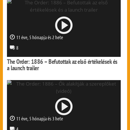
11 éve, 5 hónapja és 2 hete
0 mp
8
The Order: 1886 – Befutottak az első értékelések és
a launch trailer
11 éve, 5 hónapja és 3 hete
0 mp
4