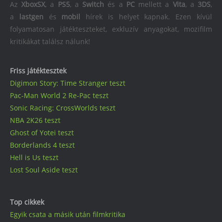
Az
XboxSX
, a
PS5
, a
Switch
és a
PC
mellett a
Vita
, a
3DS
,
a
lastgen
és
mobil
hírek is helyet kapnak. Ezen kívül
folyamatosan játékteszteket, exkluzív anyagokat, mozifilm
kritikákat találsz nálunk!
Friss játéktesztek
Digimon Story: Time Stranger teszt
Pac-Man World 2 Re-Pac teszt
Sonic Racing: CrossWorlds teszt
NBA 2K26 teszt
Ghost of Yotei teszt
Borderlands 4 teszt
Hell is Us teszt
Lost Soul Aside teszt
Top cikkek
Egyik csata a másik után filmkritika