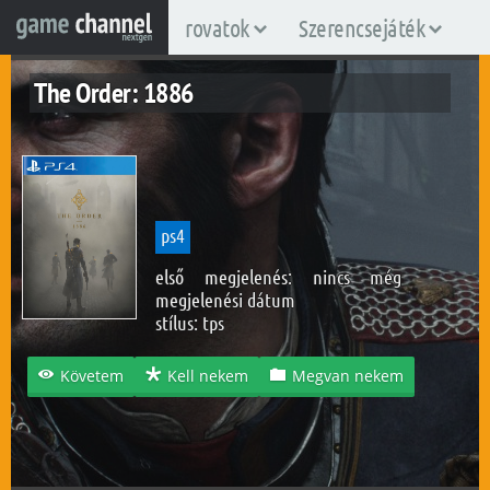
rovatok
Szerencsejáték
The Order: 1886
ps4
első megjelenés: nincs még
megjelenési dátum
stílus:
tps
Követem
Kell nekem
Megvan nekem