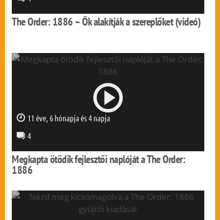
The Order: 1886 – Ők alakítják a szereplőket (videó)
11 éve, 6 hónapja és 4 napja
0 mp
4
Megkapta ötödik fejlesztői naplóját a The Order:
1886