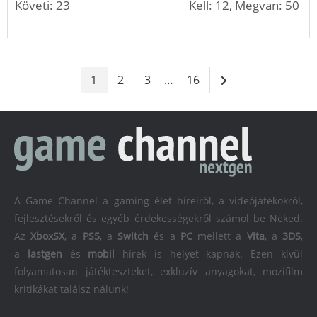
Követi: 23
Kell: 12, Megvan: 50
1
2
3
…
16
A Game Channel a gaming élet híreiről, a videójátékokról,
fejlesztésekről és egyéb érdekességekről számol be Neked.
Az
XboxSX
, a
PS5
, a
Switch
és a
PC
mellett a
Vita
, a
3DS
,
a
lastgen
és
mobil
hírek is helyet kapnak. Ezen kívül
folyamatosan játékteszteket, exkluzív anyagokat, mozifilm
kritikákat találsz nálunk!