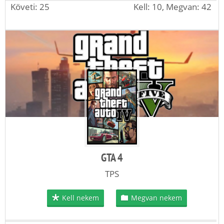
Követi: 25
Kell: 10, Megvan: 42
GTA 4
TPS
Kell nekem
Megvan nekem