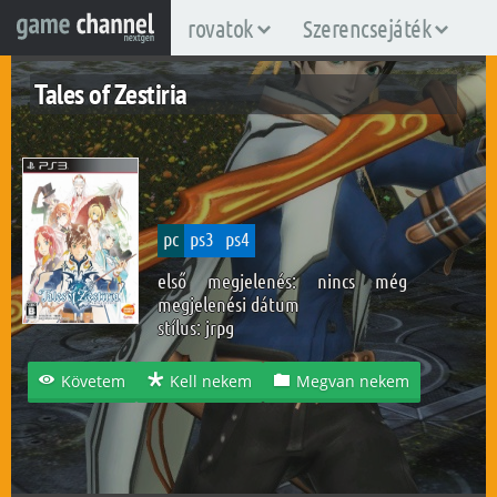
rovatok
Szerencsejáték
Tales of Zestiria
pc
ps3
ps4
első megjelenés: nincs még
megjelenési dátum
stílus:
jrpg
Követem
Kell nekem
Megvan nekem