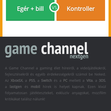
Egér + bill
VS
Kontroller
A Game Channel a gaming élet híreiről, a videójátékokról,
fejlesztésekről és egyéb érdekességekről számol be Neked.
Az
XboxSX
, a
PS5
, a
Switch
és a
PC
mellett a
Vita
, a
3DS
,
a
lastgen
és
mobil
hírek is helyet kapnak. Ezen kívül
folyamatosan játékteszteket, exkluzív anyagokat, mozifilm
kritikákat találsz nálunk!