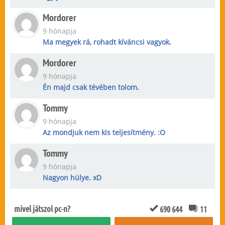
Mordorer
9 hónapja
Ma megyek rá, rohadt kíváncsi vagyok.
Mordorer
9 hónapja
Én majd csak tévében tolom.
Tommy
9 hónapja
Az mondjuk nem kis teljesítmény. :O
Tommy
9 hónapja
Nagyon hülye. xD
mivel játszol pc-n?
690 644
11