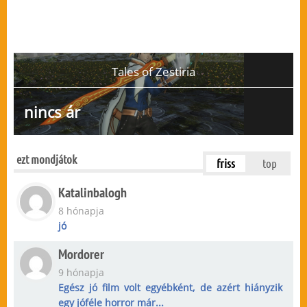
Tales of Zestiria
nincs ár
ezt mondjátok
friss
top
Katalinbalogh
8 hónapja
jó
Mordorer
9 hónapja
Egész jó film volt egyébként, de azért hiányzik
egy jóféle horror már...