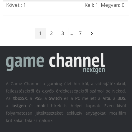
Követi: 1
Kell: 1, Megvan: 0
1
2
3
…
7
A Game Channel a gaming élet híreiről, a videójátékokról,
fejlesztésekről és egyéb érdekességekről számol be Neked.
Az
XboxSX
, a
PS5
, a
Switch
és a
PC
mellett a
Vita
, a
3DS
,
a
lastgen
és
mobil
hírek is helyet kapnak. Ezen kívül
folyamatosan játékteszteket, exkluzív anyagokat, mozifilm
kritikákat találsz nálunk!