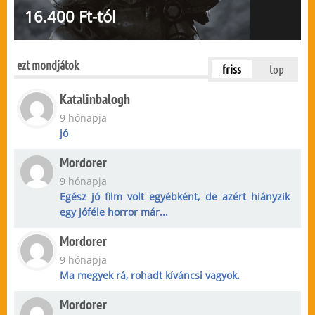
16.400 Ft-tól
ezt mondjátok
friss
top
Katalinbalogh
9 hónapja
jó
Mordorer
9 hónapja
Egész jó film volt egyébként, de azért hiányzik
egy jóféle horror már...
Mordorer
9 hónapja
Ma megyek rá, rohadt kíváncsi vagyok.
Mordorer