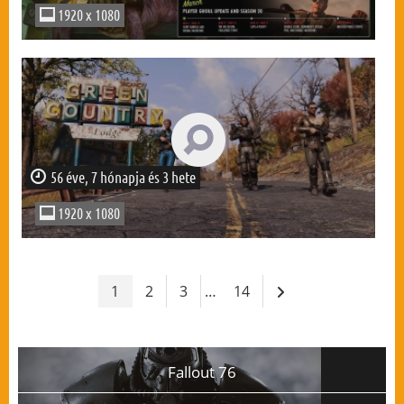
1920 x 1080
56 éve, 7 hónapja és 3 hete
1920 x 1080
1
2
3
…
14
Fallout 76