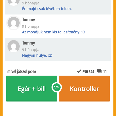
9 hónapja
Én majd csak tévében tolom.
Tommy
9 hónapja
Az mondjuk nem kis teljesítmény. :O
Tommy
9 hónapja
Nagyon hülye. xD
mivel játszol pc-n?
690 644
11
Egér + bill
VS
Kontroller