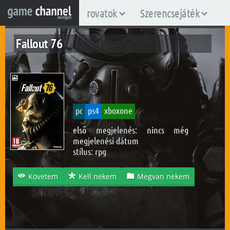
rovatok
Szerencsejáték
Fallout 76
pc
ps4
xboxone
első megjelenés: nincs még
megjelenési dátum
stílus:
rpg
Követem
Kell nekem
Megvan nekem