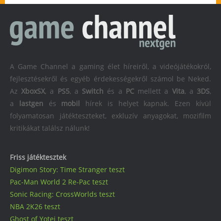
A Game Channel a gaming élet híreiről, a videójátékokról,
fejlesztésekről és egyéb érdekességekről számol be Neked.
Az
XboxSX
, a
PS5
, a
Switch
és a
PC
mellett a
Vita
, a
3DS
,
a
lastgen
és
mobil
hírek is helyet kapnak. Ezen kívül
folyamatosan játékteszteket, exkluzív anyagokat, mozifilm
kritikákat találsz nálunk!
Friss játéktesztek
Digimon Story: Time Stranger teszt
Pac-Man World 2 Re-Pac teszt
Sonic Racing: CrossWorlds teszt
NBA 2K26 teszt
Ghost of Yotei teszt