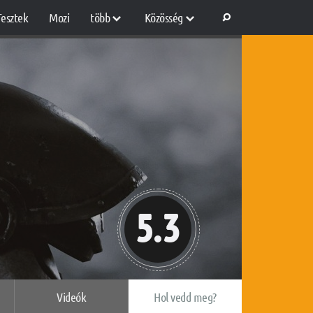
Tesztek
Mozi
több
Közösség
5.3
Videók
Hol vedd meg?