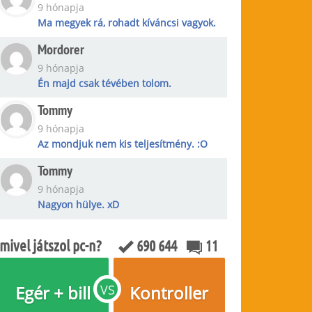
9 hónapja
Ma megyek rá, rohadt kíváncsi vagyok.
Mordorer
9 hónapja
Én majd csak tévében tolom.
Tommy
9 hónapja
Az mondjuk nem kis teljesítmény. :O
Tommy
9 hónapja
Nagyon hülye. xD
mivel játszol pc-n?
690 644
11
Egér + bill
VS
Kontroller