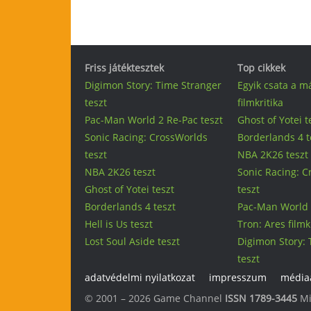
Friss játéktesztek
Top cikkek
Digimon Story: Time Stranger
Egyik csata a m
teszt
filmkritika
Pac-Man World 2 Re-Pac teszt
Ghost of Yotei t
Sonic Racing: CrossWorlds
Borderlands 4 t
teszt
NBA 2K26 teszt
NBA 2K26 teszt
Sonic Racing: 
Ghost of Yotei teszt
teszt
Borderlands 4 teszt
Pac-Man World 
Hell is Us teszt
Tron: Ares filmk
Lost Soul Aside teszt
Digimon Story: 
teszt
adatvédelmi nyilatkozat
impresszum
médiaa
© 2001 – 2026 Game Channel
ISSN 1789-3445
Mi