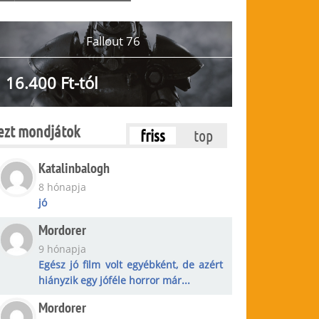
Fallout 76
16.400 Ft-tól
ezt mondjátok
friss
top
Katalinbalogh
8 hónapja
jó
Mordorer
9 hónapja
Egész jó film volt egyébként, de azért
hiányzik egy jóféle horror már...
Mordorer