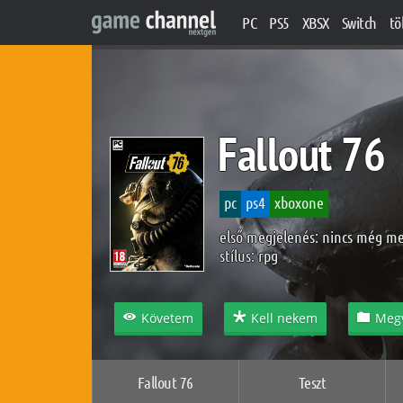
PC
PS5
XBSX
Switch
tö
Fallout 76
pc
ps4
xboxone
első megjelenés: nincs még m
stílus:
rpg
Követem
Kell nekem
Meg
Fallout 76
Teszt