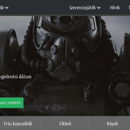
bb
Szerencsejáték
Hírek
egjelenési dátum
van nekem
Friss kapcsolódó
Cikkek
Képek