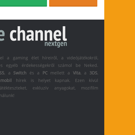
 a gaming élet híreiről, a videójátékokról,
l és egyéb érdekességekről számol be Neked.
S5
, a
Switch
és a
PC
mellett a
Vita
, a
3DS
,
s
mobil
hírek is helyet kapnak. Ezen kívül
átékteszteket, exkluzív anyagokat, mozifilm
 nálunk!