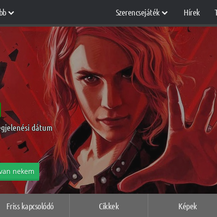
bb
Szerencsejáték
Hírek
egjelenési dátum
van nekem
Friss kapcsolódó
Cikkek
Képek