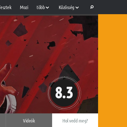
Tesztek
Mozi
több
Közösség
8.3
Videók
Hol vedd meg?