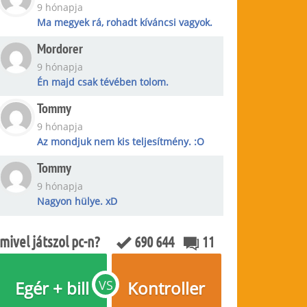
9 hónapja
Ma megyek rá, rohadt kíváncsi vagyok.
Mordorer
9 hónapja
Én majd csak tévében tolom.
Tommy
9 hónapja
Az mondjuk nem kis teljesítmény. :O
Tommy
9 hónapja
Nagyon hülye. xD
mivel játszol pc-n?
690 644
11
Egér + bill
VS
Kontroller