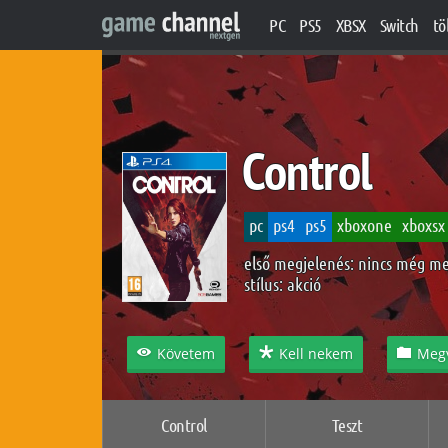
PC
PS5
XBSX
Switch
tö
Control
pc
ps4
ps5
xboxone
xboxsx
első megjelenés: nincs még m
stílus:
akció
Követem
Kell nekem
Meg
Control
Teszt