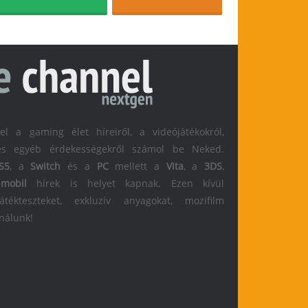
 a gaming élet híreiről, a videójátékokról,
l és egyéb érdekességekről számol be Neked.
S5
, a
Switch
és a
PC
mellett a
Vita
, a
3DS
,
s
mobil
hírek is helyet kapnak. Ezen kívül
átékteszteket, exkluzív anyagokat, mozifilm
 nálunk!