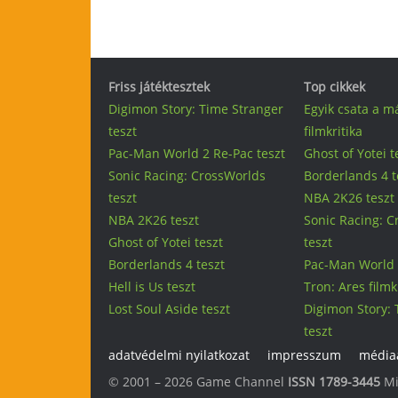
Friss játéktesztek
Top cikkek
Digimon Story: Time Stranger
Egyik csata a m
teszt
filmkritika
Pac-Man World 2 Re-Pac teszt
Ghost of Yotei t
Sonic Racing: CrossWorlds
Borderlands 4 t
teszt
NBA 2K26 teszt
NBA 2K26 teszt
Sonic Racing: 
Ghost of Yotei teszt
teszt
Borderlands 4 teszt
Pac-Man World 
Hell is Us teszt
Tron: Ares filmk
Lost Soul Aside teszt
Digimon Story: 
teszt
adatvédelmi nyilatkozat
impresszum
médiaa
© 2001 – 2026 Game Channel
ISSN 1789-3445
Mi