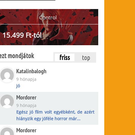
Control
15.499 Ft-tól
ezt mondjátok
friss
top
Katalinbalogh
9 hónapja
jó
Mordorer
9 hónapja
Egész jó film volt egyébként, de azért
hiányzik egy jóféle horror már...
Mordorer