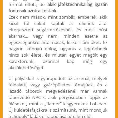
formát öltött, de
akik játéktechnikailag igazán
fontosak azok a Lost-ok
.
Ezek nem mások, mint zombik; emberek, akik
kicsit túl sokat kaptak az élienek által
elterjesztett sugárfertőzésből, és most húst
akarnak… vagy nem, minden esetre az
egészségünkre ártalmasak, le kell lőni őket. Ez
nagyon könnyű dolog, ugyanis a legtöbbnek
nincs sok élete, és miután egyet megölt egy
karakterünk, azonnal kap még egy
akciólehetőséget.
Új pályákkal is gyarapodott az arzenál, melyek
földalatti, vagy gyárépületes témájúak, és a
lázadó táborok megvédésénél már vannak
táborvédő NPC-k, akik pergősebben lopják az
öléseket, mint a „flamer” kisgyerekek LoL-ban.
Új küldetésfajtákra is számítsunk, mint mondjuk
a „Supply” ládák elhappolása az ellen elől.