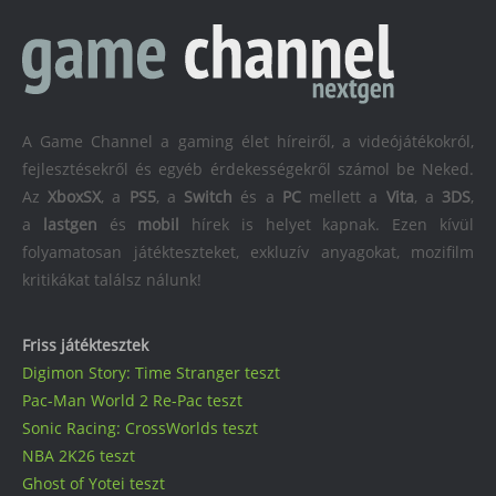
A Game Channel a gaming élet híreiről, a videójátékokról,
fejlesztésekről és egyéb érdekességekről számol be Neked.
Az
XboxSX
, a
PS5
, a
Switch
és a
PC
mellett a
Vita
, a
3DS
,
a
lastgen
és
mobil
hírek is helyet kapnak. Ezen kívül
folyamatosan játékteszteket, exkluzív anyagokat, mozifilm
kritikákat találsz nálunk!
Friss játéktesztek
Digimon Story: Time Stranger teszt
Pac-Man World 2 Re-Pac teszt
Sonic Racing: CrossWorlds teszt
NBA 2K26 teszt
Ghost of Yotei teszt