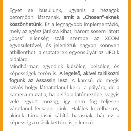
Egyet se búsuljunk, ugyanis a hézagok
betömődni látszanak,
amit a „Chosen”-eknek
köszönhetünk
. Ez a legnagyobb implementáció,
mely az egész játékra kihat; három sosem látott
„boss” ellenség száll szembe az XCOM
egyesületével, és jelenlétük nagyon könnyen
átbillentheti a csataterek egyensúlyát az UFO-k
oldalára.
Mindhárman egyediek külsőleg, belsőleg, és
képességek terén is.
A legelső, akivel találkozni
fogunk az Assassin lesz
. A karcsú, de mégis
szívós hölgy láthatatlanul kerül a pályára, de a
kamera mutatja, ha belép a látómezőbe, vagyis
vele együtt mozog, így nem fog teljesen
váratlanul lecsapni ránk. Halálos közelharcos,
akinek támadásai kábító hatásúak, bár ez a
képesség a másik kettőre is jellemző.