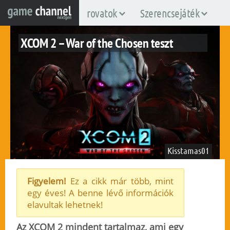
rovatok
Szerencsejáték
XCOM 2 – War of the Chosen teszt
Kisstamas01
Figyelem!
Ez a cikk már több, mint
egy éves! A benne lévő információk
linux
mac
pc
ps4
steamos
xboxone
elavultak lehetnek!
2017. szeptember 7.
278
Az XCOM 2 mindent tartalmaz, ami egy