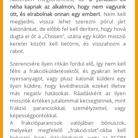
néha kapnak az alkalmon, hogy nem vagyunk
ott, és elrabolnak onnan egy embert
. Nem kell
megijedni, vissza lehet szerezni pórul járt
katonánkat, de előbb fel kell deríteni, hogy hová
dugta el őt a „Chosen”, utána egy külön misszió
keretei között kell betörni, és visszahozni a
rabot.
Szerencsére ilyen ritkán fordul elő, így nem kell
félni a frakcióküldetésektől, és gyakran lehet
nyersanyagot, vagy plusz katonát küldeni egy
ilyen küldire, hogy kivédhessük ezeket illetve
más negatív hatásokat. Ráadásként az ilyen
missziók értékes jutalommal kecsegtetnek, mint
frakció parancsokkal, személyzettel, vagy
képességpontokkal.
A frakcióparancsok valójában bónuszok,
melyeket megfelelő „frakció-slot”-okba kell
helyezni, hogy aktiválódjanak, vagy az XCOM