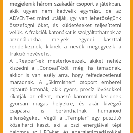
megjelenik három szakadár csoport
a játékban,
akik ugyan nem kedvelik egymást, de az
ADVENT-et mind utálják, így van lehetőségünk
összefogni őket, és küldetéseket teljesíttetni
velük. A frakciók katonákat is szolgáltathatnak az
arzenálunkba, melyek egyedi kaszttal
rendelkeznek, kiknek a nevük megegyezik a
frakció nevével is.
A „Reaper”-ek mesterlövészek, akiket nehéz
kiszedni a „Conceal”-ből, még, ha támadnak,
akkor is van esély arra, hogy felfedezetlenül
maradnak. A „Skirmisher” csoport emberei
rajtaütő katonák, akik gyors, precíz lövésekkel
ríkatják az ellent, mászó karommal kerülnek
gyorsan magas helyekre, és akár kivégző
csapásra is beránthatnak humanoid
ellenségeket. Végül a „Templar” egy pusztító
közelharci kaszt, aki a pszi energiáival tépi
halomra az UFO-kat, és energiatámadásokkal