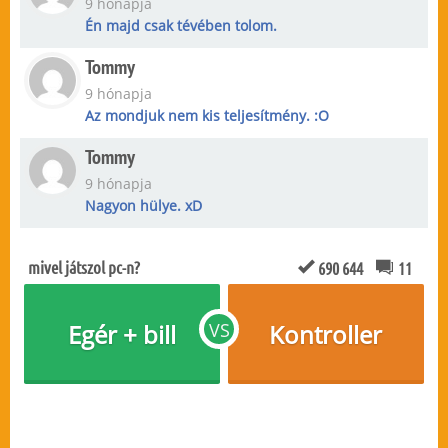
9 hónapja
Én majd csak tévében tolom.
Tommy
9 hónapja
Az mondjuk nem kis teljesítmény. :O
Tommy
9 hónapja
Nagyon hülye. xD
mivel játszol pc-n?
690 644
11
Egér + bill
VS
Kontroller