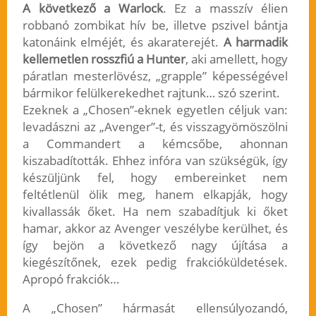
A következő a Warlock
. Ez a masszív élien
robbanó zombikat hív be, illetve pszivel bántja
katonáink elméjét, és akaraterejét.
A harmadik
kellemetlen rosszfiú a Hunter
, aki amellett, hogy
páratlan mesterlövész, „grapple” képességével
bármikor felülkerekedhet rajtunk… szó szerint.
Ezeknek a „Chosen”-eknek egyetlen céljuk van:
levadászni az „Avenger”-t, és visszagyömöszölni
a Commandert a kémcsőbe, ahonnan
kiszabadították. Ehhez infóra van szükségük, így
készüljünk fel, hogy embereinket nem
feltétlenül ölik meg, hanem elkapják, hogy
kivallassák őket. Ha nem szabadítjuk ki őket
hamar, akkor az Avenger veszélybe kerülhet, és
így bejön a következő nagy újítása a
kiegészítőnek, ezek pedig frakcióküldetések.
Apropó frakciók…
A „Chosen” hármasát ellensúlyozandó,