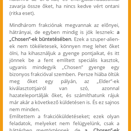
zavarja össze őket, ha nincs kedve vért ontani
(ritka eset).
Mindhárom frakciónak megvannak az előnyei,
hátrányai, de egyben mindig is jók lesznek:
a
„Chosen”-ek büntetésében
. Ezek a szuper-alien-
ek nem tökéletesek, könnyen meg lehet őket
ölni, ha kihasználjuk a gyenge pontjaikat, és itt
jönnek be a fent említett speciális kasztok,
ugyanis mindegyik „Chosen” gyenge egy
bizonyos frakcióval szemben. Persze hiába öltük
meg őket egy pályán, az „Elder”-ek
kiválasztottjairól van szó, azonnal
hazateleportálják őket, és számíthatunk rájuk
már akár a következő küldetésen is. És ez sajnos
nem minden.
Említettem a frakcióküldetéseket; ezek olyan
feladatok, melyeket nem felügyelünk, csak a
háttérben megtörténnek, de
a „Chosen”-ek