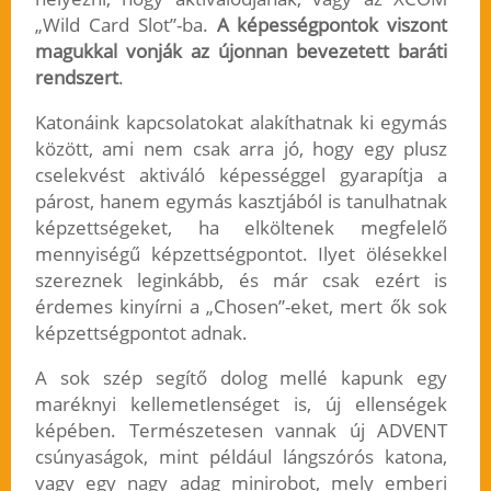
„Wild Card Slot”-ba.
A képességpontok viszont
magukkal vonják az újonnan bevezetett baráti
rendszert
.
Katonáink kapcsolatokat alakíthatnak ki egymás
között, ami nem csak arra jó, hogy egy plusz
cselekvést aktiváló képességgel gyarapítja a
párost, hanem egymás kasztjából is tanulhatnak
képzettségeket, ha elköltenek megfelelő
mennyiségű képzettségpontot. Ilyet ölésekkel
szereznek leginkább, és már csak ezért is
érdemes kinyírni a „Chosen”-eket, mert ők sok
képzettségpontot adnak.
A sok szép segítő dolog mellé kapunk egy
maréknyi kellemetlenséget is, új ellenségek
képében. Természetesen vannak új ADVENT
csúnyaságok, mint például lángszórós katona,
vagy egy nagy adag minirobot, mely emberi