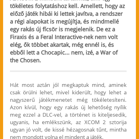
tökéletes folytatáshoz kell. Amellett, hogy az
előző játék hibái ki lettek javítva, a rendszer
a régi alapokat is megújítja, és mindmellé
egy rakás új fícsör is megjelenik. De ez a
Firaxis és a Feral Interactive-nek nem volt
elég, ők többet akartak, még ennél is, és
ebből lett a Chocapic... nem, izé, a War of
the Chosen.
Hát most aztán jól megkaptuk mind, aminek
csak örülni lehet, mivel kiderült, hogy lehet a
nagyszerű játékmenetet még tökéletesíteni.
Azon kívül, hogy egy rakás új lehetőség nyílik
meg ezzel a DLC-vel, a történet is kiteljesedik,
ugyanis, ha emlékszünk, az XCOM 2 sztorija
ugyan jó volt, de kissé hézagosnak tűnt, mintha
nem mondott volna el mindent a játék.