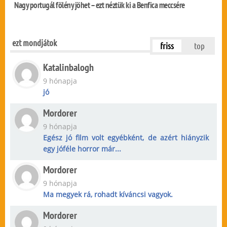
Nagy portugál fölény jöhet – ezt néztük ki a Benfica meccsére
ezt mondjátok
friss
top
Katalinbalogh
9 hónapja
jó
Mordorer
9 hónapja
Egész jó film volt egyébként, de azért hiányzik
egy jóféle horror már...
Mordorer
9 hónapja
Ma megyek rá, rohadt kíváncsi vagyok.
Mordorer