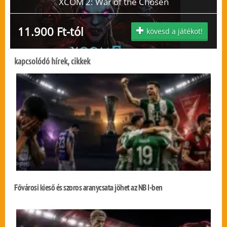
XCOM 2: War of the Chosen
11.900 Ft-tól
kövesd a játékot!
kapcsolódó hírek, cikkek
Fővárosi kieső és szoros aranycsata jöhet az NB I-ben