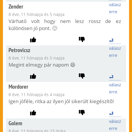
válasz
Zender
erre
8 éve, 11 hónapja és 5 napja
Várható volt hogy nem lesz rossz de ez
különösen jó pont. 🙂
válasz
Petrovicsz
erre
8 éve, 11 hónapja és 5 napja
Megint elmegy pár napom 😄
válasz
Mordorer
erre
8 éve, 11 hónapja és 4 napja
Igen jóféle, ritka az ilyen jól sikerült kiegészítő!
válasz
Golem
erre
8 éve, 11 hónapja és 23 órája