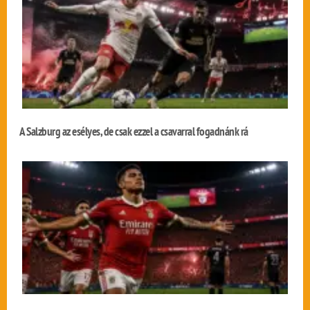
A Salzburg az esélyes, de csak ezzel a csavarral fogadnánk rá