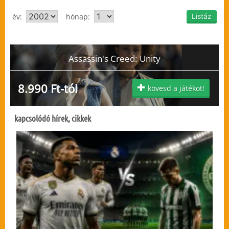
év:
hónap:
Assassin's Creed: Unity
8.990 Ft-tól
kövesd a játékot!
kapcsolódó hírek, cikkek