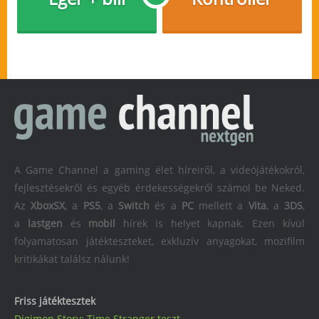
A Game Channel a gaming élet híreiről, a videójátékokról,
fejlesztésekről és egyéb érdekességekről számol be Neked.
Az
XboxSX
, a
PS5
, a
Switch
és a
PC
mellett a
Vita
, a
3DS
,
a
lastgen
és
mobil
hírek is helyet kapnak. Ezen kívül
folyamatosan játékteszteket, exkluzív anyagokat, mozifilm
kritikákat találsz nálunk!
Friss játéktesztek
Digimon Story: Time Stranger teszt