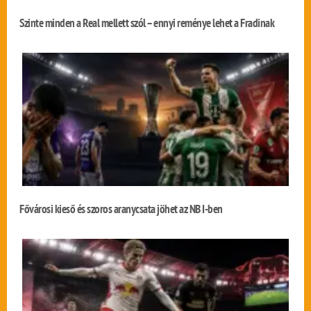
Szinte minden a Real mellett szól – ennyi reménye lehet a Fradinak
Fővárosi kieső és szoros aranycsata jöhet az NB I-ben