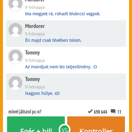
9 hónapja
Ma megyek rá, rohadt kíváncsi vagyok.
Mordorer
9 hónapja
Én majd csak tévében tolom.
Tommy
9 hónapja
Az mondjuk nem kis teljesítmény. :O
Tommy
9 hónapja
Nagyon hülye. xD
mivel játszol pc-n?
690 644
11
Egér + bill
VS
Kontroller