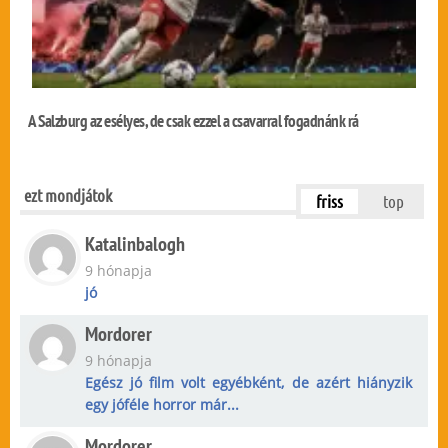
A Salzburg az esélyes, de csak ezzel a csavarral fogadnánk rá
ezt mondjátok
friss
top
Katalinbalogh
9 hónapja
jó
Mordorer
9 hónapja
Egész jó film volt egyébként, de azért hiányzik
egy jóféle horror már...
Mordorer