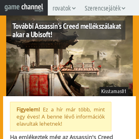
rovatok
Szerencsejáték
További Assassin's Creed mellékszálakat
akar a Ubisoft!
Kisstamas01
Figyelem!
Ez a hír már több, mint
egy éves! A benne lévő információk
fuggetlen
elavultak lehetnek!
2014. október 21.
31
Ha emlékeztek még az Assassin's Creed