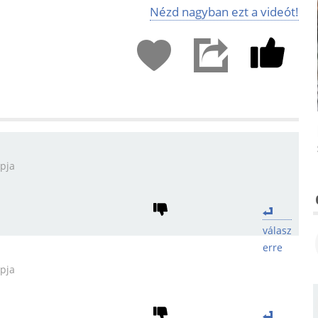
Nézd nagyban ezt a videót!
apja
válasz
erre
apja