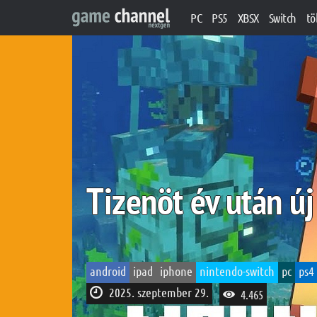
PC
PS5
XBSX
Switch
tö
Tizenöt év után új
android
ipad
iphone
nintendo-switch
pc
ps4
2025. szeptember 29.
4.465