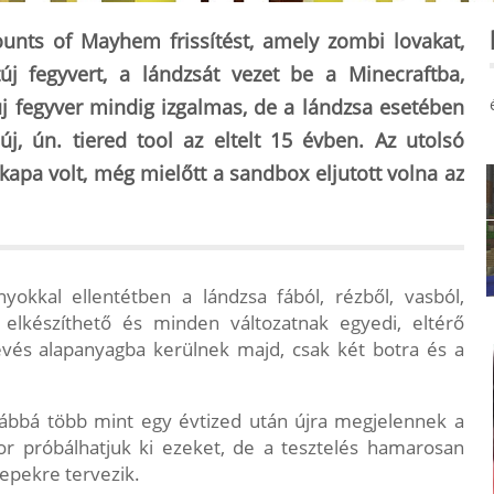
unts of Mayhem frissítést, amely zombi lovakat,
új fegyvert, a lándzsát vezet be a Minecraftba,
 új fegyver mindig izgalmas, de a lándzsa esetében
j, ún. tiered tool az eltelt 15 évben. Az utolsó
kapa volt, még mielőtt a sandbox eljutott volna az
okkal ellentétben a lándzsa fából, rézből, vasból,
 elkészíthető és minden változatnak egyedi, eltérő
evés alapanyagba kerülnek majd, csak két botra és a
vábbá több mint egy évtized után újra megjelennek a
or próbálhatjuk ki ezeket, de a tesztelés hamarosan
nepekre tervezik.