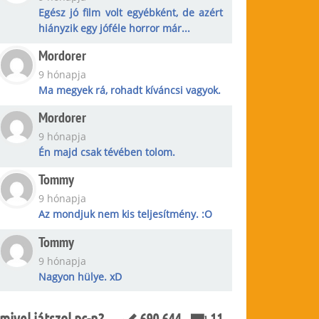
Egész jó film volt egyébként, de azért
hiányzik egy jóféle horror már...
Mordorer
9 hónapja
Ma megyek rá, rohadt kíváncsi vagyok.
Mordorer
9 hónapja
Én majd csak tévében tolom.
Tommy
9 hónapja
Az mondjuk nem kis teljesítmény. :O
Tommy
9 hónapja
Nagyon hülye. xD
mivel játszol pc-n?
690 644
11