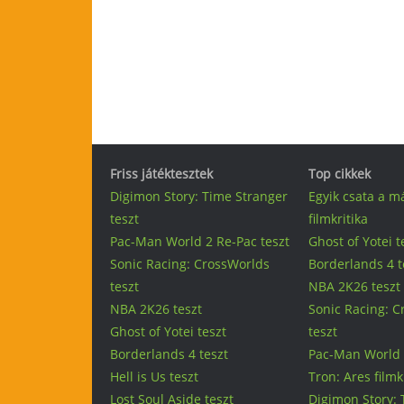
Friss játéktesztek
Top cikkek
Digimon Story: Time Stranger
Egyik csata a m
teszt
filmkritika
Pac-Man World 2 Re-Pac teszt
Ghost of Yotei t
Sonic Racing: CrossWorlds
Borderlands 4 t
teszt
NBA 2K26 teszt
NBA 2K26 teszt
Sonic Racing: 
Ghost of Yotei teszt
teszt
Borderlands 4 teszt
Pac-Man World 
Hell is Us teszt
Tron: Ares filmk
Lost Soul Aside teszt
Digimon Story: 