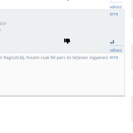
válasz
erre
apja

válasz
erre