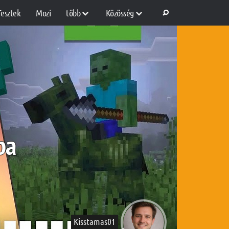
Tesztek
Mozi
több
Közösség
ba
Kisstamas01