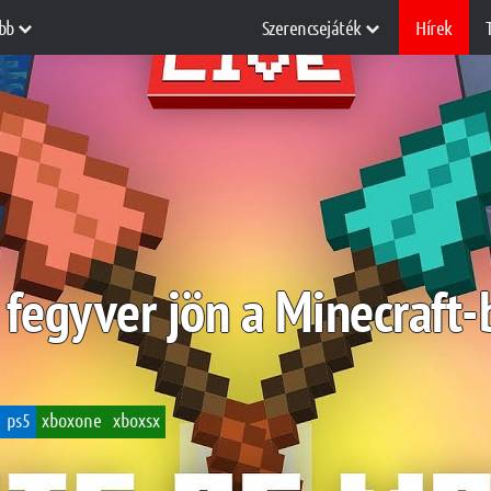
bb
Szerencsejáték
Hírek
 fegyver jön a Minecraft-
ps5
xboxone
xboxsx