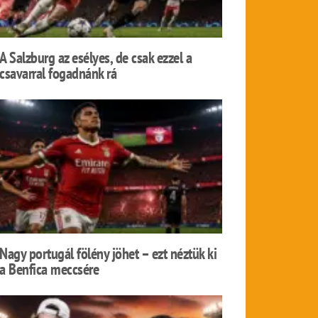
A Salzburg az esélyes, de csak ezzel a
csavarral fogadnánk rá
Nagy portugál fölény jöhet – ezt néztük ki
a Benfica meccsére