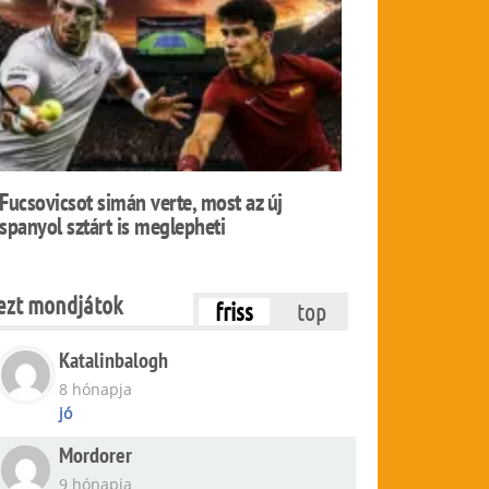
Fucsovicsot simán verte, most az új
spanyol sztárt is meglepheti
ezt mondjátok
friss
top
Katalinbalogh
8 hónapja
jó
Mordorer
9 hónapja