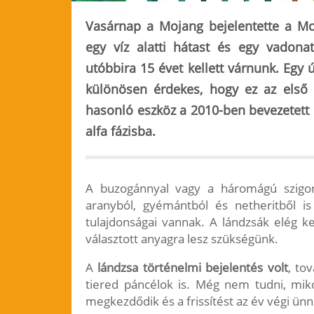
Vasárnap a Mojang bejelentette a Mo
egy víz alatti hátast és egy vadonat
utóbbira 15 évet kellett várnunk. Egy
különösen érdekes, hogy ez az első ú
hasonló eszköz a 2010-ben bevezetett 
alfa fázisba.
A buzogánnyal vagy a háromágú szigony
aranyból, gyémántból és netheritből is
tulajdonságai vannak. A lándzsák elég k
választott anyagra lesz szükségünk.
A
lándzsa történelmi bejelentés volt
, to
tiered páncélok is. Még nem tudni, mik
megkezdődik és a frissítést az év végi ün