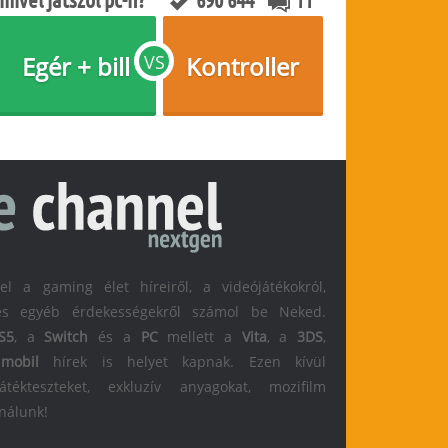
Egér + bill
VS
Kontroller
 a gaming élet híreiről, a videójátékokról,
l és egyéb érdekességekről számol be Neked.
S5
, a
Switch
és a
PC
mellett a
Vita
, a
3DS
,
s
mobil
hírek is helyet kapnak. Ezen kívül
átékteszteket, exkluzív anyagokat, mozifilm
 nálunk!