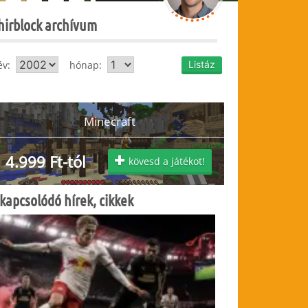
hirblock archívum
év:
hónap:
Minecraft
4.999 Ft-tól
kövesd a játékot!
kapcsolódó hírek, cikkek