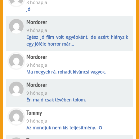
8 hónapja
jó
Mordorer
9 hónapja
Egész jó film volt egyébként, de azért hiányzik
egy jóféle horror már...
Mordorer
9 hónapja
Ma megyek rá, rohadt kíváncsi vagyok.
Mordorer
9 hónapja
Én majd csak tévében tolom.
Tommy
9 hónapja
Az mondjuk nem kis teljesítmény. :O