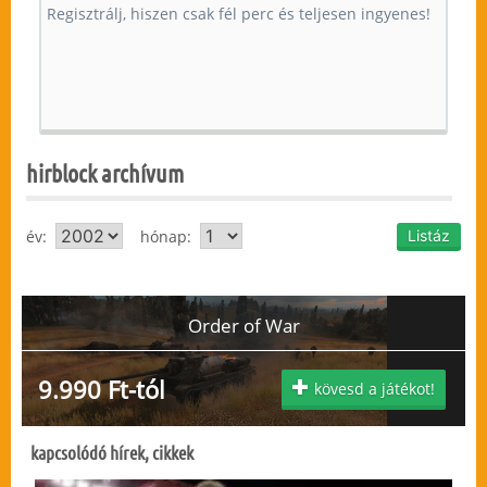
hirblock archívum
év:
hónap:
Order of War
9.990 Ft-tól
kövesd a játékot!
kapcsolódó hírek, cikkek