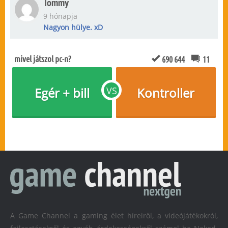
Tommy
9 hónapja
Nagyon hülye. xD
mivel játszol pc-n?
690 644
11
Egér + bill
VS
Kontroller
A Game Channel a gaming élet híreiről, a videójátékokról,