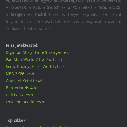
fejlesztésekről és egyéb érdekességekről számol be Neked.
Az
XboxSX
, a
PS5
, a
Switch
és a
PC
mellett a
Vita
, a
3DS
,
a
lastgen
és
mobil
hírek is helyet kapnak. Ezen kívül
folyamatosan játékteszteket, exkluzív anyagokat, mozifilm
kritikákat találsz nálunk!
Friss játéktesztek
Digimon Story: Time Stranger teszt
Pac-Man World 2 Re-Pac teszt
Sonic Racing: CrossWorlds teszt
NBA 2K26 teszt
Ghost of Yotei teszt
Borderlands 4 teszt
Hell is Us teszt
Lost Soul Aside teszt
Top cikkek