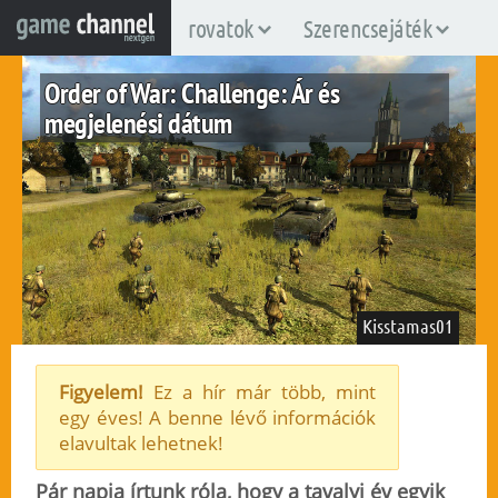
rovatok
Szerencsejáték
Order of War: Challenge: Ár és
megjelenési dátum
Kisstamas01
Figyelem!
Ez a hír már több, mint
egy éves! A benne lévő információk
pc
elavultak lehetnek!
2010. február 6.
93
Pár napja írtunk róla, hogy a tavalyi év egyik