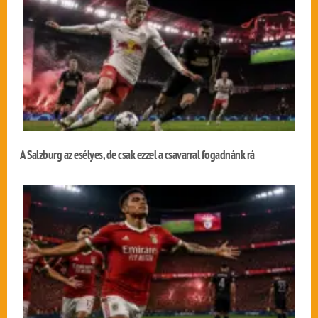
A Salzburg az esélyes, de csak ezzel a csavarral fogadnánk rá