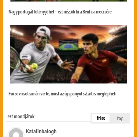
Nagy portugál fölény jöhet – ezt néztük ki a Benfica meccsére
Fucsovicsot simán verte, most az új spanyol sztárt is meglepheti
ezt mondjátok
friss
top
Katalinbalogh