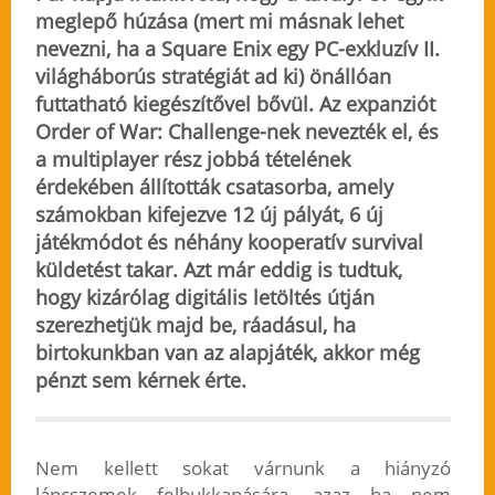
meglepő húzása (mert mi másnak lehet
nevezni, ha a Square Enix egy PC-exkluzív II.
világháborús stratégiát ad ki) önállóan
futtatható kiegészítővel bővül. Az expanziót
Order of War: Challenge-nek nevezték el, és
a multiplayer rész jobbá tételének
érdekében állították csatasorba, amely
számokban kifejezve 12 új pályát, 6 új
játékmódot és néhány kooperatív survival
küldetést takar. Azt már eddig is tudtuk,
hogy kizárólag digitális letöltés útján
szerezhetjük majd be, ráadásul, ha
birtokunkban van az alapjáték, akkor még
pénzt sem kérnek érte.
Nem kellett sokat várnunk a hiányzó
láncszemek felbukkanására, azaz ha nem