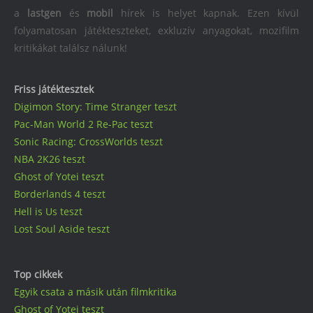
a
lastgen
és
mobil
hírek is helyet kapnak. Ezen kívül
folyamatosan játékteszteket, exkluzív anyagokat, mozifilm
kritikákat találsz nálunk!
Friss játéktesztek
Digimon Story: Time Stranger teszt
Pac-Man World 2 Re-Pac teszt
Sonic Racing: CrossWorlds teszt
NBA 2K26 teszt
Ghost of Yotei teszt
Borderlands 4 teszt
Hell is Us teszt
Lost Soul Aside teszt
Top cikkek
Egyik csata a másik után filmkritika
Ghost of Yotei teszt