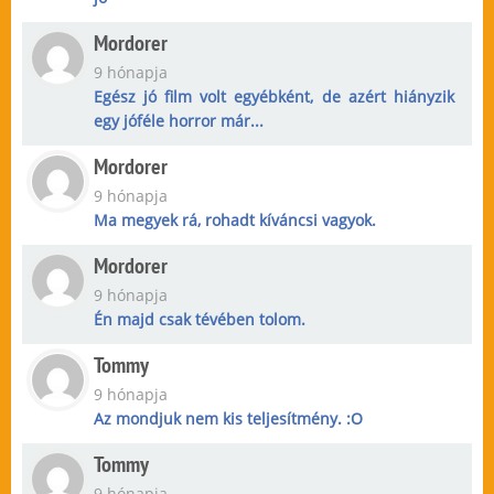
Mordorer
9 hónapja
Egész jó film volt egyébként, de azért hiányzik
egy jóféle horror már...
Mordorer
9 hónapja
Ma megyek rá, rohadt kíváncsi vagyok.
Mordorer
9 hónapja
Én majd csak tévében tolom.
Tommy
9 hónapja
Az mondjuk nem kis teljesítmény. :O
Tommy
9 hónapja