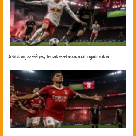
A Salzburg az esélyes, de csak ezzel a csavarral fogadnánk rá