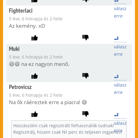
válasz
Fighterlaci
erre
5 éve, 6 hónapja és 2 hete
Az kemény. xD
válasz
Muki
erre
5 éve, 6 hónapja és 2 hete
😄😄 na ez nagyon menő.
válasz
Petrovicsz
erre
5 éve, 6 hónapja és 2 hete
Na ők ráéreztek erre a piacra! 😄
válasz
erre