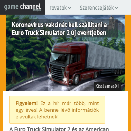
rovatok
Szerencsejáték
Koronavírus-vakcinát kell szállítani a
Euro Truck Simulator 2 új eventjében
Kisstamas01
Figyelem!
Ez a hír már több, mint
egy éves! A benne lévő információk
pc
elavultak lehetnek!
2021. január 22.
338
A Euro Truck Simulator 2 és az American