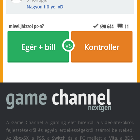
Nagyon hülye. xD
mivel játszol pc-n?
690 644
11
Egér + bill
VS
Kontroller
A Game Channel a gaming élet híreiről, a videójátékokról,
fejlesztésekről és egyéb érdekességekről számol be Neked.
Az
XboxSX
, a
PS5
, a
Switch
és a
PC
mellett a
Vita
, a
3DS
,