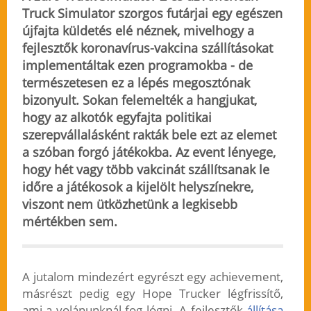
Truck Simulator szorgos futárjai egy egészen
újfajta küldetés elé néznek, mivelhogy a
fejlesztők koronavírus-vakcina szállításokat
implementáltak ezen programokba - de
természetesen ez a lépés megosztónak
bizonyult. Sokan felemelték a hangjukat,
hogy az alkotók egyfajta politikai
szerepvállalásként rakták bele ezt az elemet
a szóban forgó játékokba. Az event lényege,
hogy hét vagy több vakcinát szállítsanak le
időre a játékosok a kijelölt helyszínekre,
viszont nem ütközhetünk a legkisebb
mértékben sem.
A jutalom mindezért egyrészt egy achievement,
másrészt pedig egy Hope Trucker légfrissítő,
ami a volánunknál fog lógni. A fejlesztők
állítása