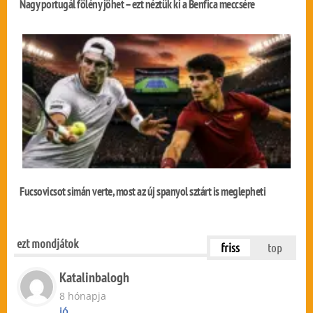
Nagy portugál fölény jöhet – ezt néztük ki a Benfica meccsére
Fucsovicsot simán verte, most az új spanyol sztárt is meglepheti
ezt mondjátok
friss
top
Katalinbalogh
8 hónapja
jó