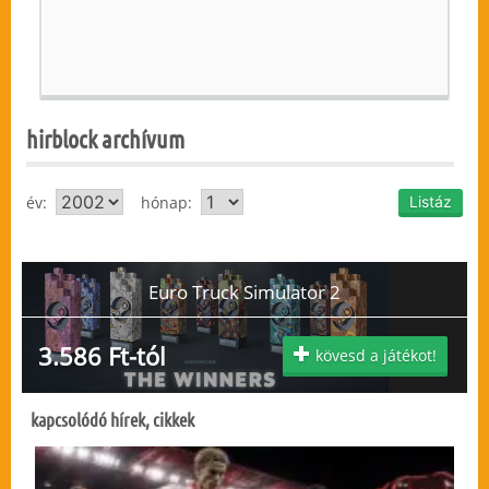
hirblock archívum
év:
hónap:
Euro Truck Simulator 2
3.586 Ft-tól
kövesd a játékot!
kapcsolódó hírek, cikkek