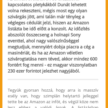
kapcsolatos pletykákból Dunát lehetett
volna rekeszteni, mégis most egy olyan
szivárgás jött, ami talán már tényleg a
végleges cédulát jelzi, hiszen az Amazon
listázta be idő előtt a konzolt. Az időzítés
abszolút összecseng a holnapi Sony
eventtel, ahol nagy valószínűséggel
megtudjuk, mennyiért dobja piacra a cég a
masinériát, és ha az Amazon véletlen
szivárogtatása nem téved, akkor mindez 600
fontért fog menni -
ez magyar viszonylatban
230 ezer forintot jelezhet nagyjából
.
Tegyük gyorsan hozzá, hogy arra is masszív
esély van, hogy szimplán helytartó jelleggel
tette be az Amazon az infót, és végül köze nem
lesz ehhez a valódi árnak. A listázásban