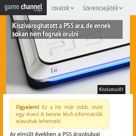
rovatok
Szerencsejáték
Kiszivároghatott a PS5 ára, de ennek
sokan nem fognak örülni
Kisstamas01
Figyelem!
Ez a hír már több, mint
egy éves! A benne lévő információk
ps5
elavultak lehetnek!
2020. június 10.
142
Az elmúlt években a PS5 árazásával