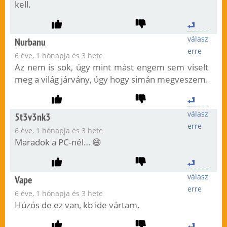
kell.
válasz
Nurbanu
erre
6 éve, 1 hónapja és 3 hete
Az nem is sok, úgy mint mást engem sem viselt
meg a világ járvány, úgy hogy simán megveszem.
válasz
5t3v3nk3
erre
6 éve, 1 hónapja és 3 hete
Maradok a PC-nél… 😄
válasz
Vape
erre
6 éve, 1 hónapja és 3 hete
Húzós de ez van, kb ide vártam.