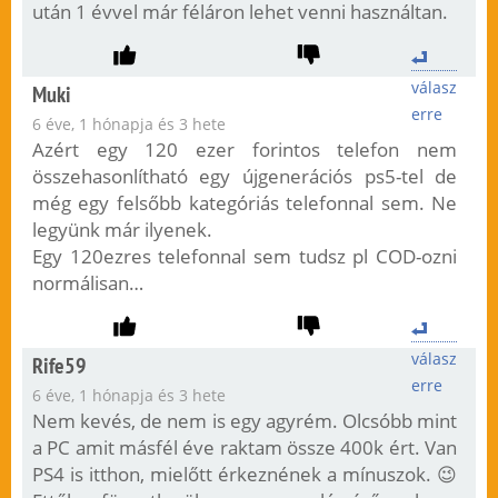
után 1 évvel már féláron lehet venni használtan.
válasz
Muki
erre
6 éve, 1 hónapja és 3 hete
Azért egy 120 ezer forintos telefon nem
összehasonlítható egy újgenerációs ps5-tel de
még egy felsőbb kategóriás telefonnal sem. Ne
legyünk már ilyenek.
Egy 120ezres telefonnal sem tudsz pl COD-ozni
normálisan…
válasz
Rife59
erre
6 éve, 1 hónapja és 3 hete
Nem kevés, de nem is egy agyrém. Olcsóbb mint
a PC amit másfél éve raktam össze 400k ért. Van
PS4 is itthon, mielőtt érkeznének a mínuszok. 😉