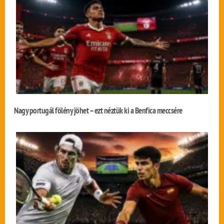
Nagy portugál fölény jöhet – ezt néztük ki a Benfica meccsére