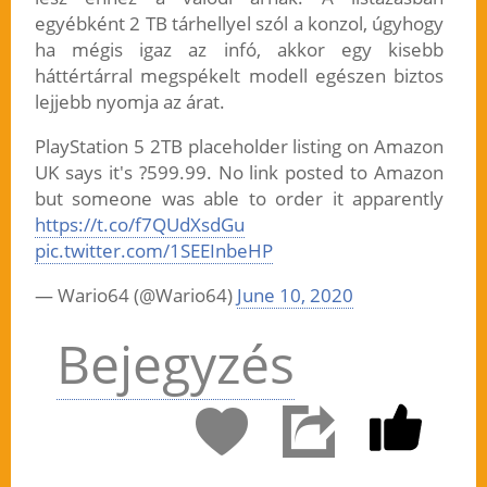
egyébként 2 TB tárhellyel szól a konzol, úgyhogy
ha mégis igaz az infó, akkor egy kisebb
háttértárral megspékelt modell egészen biztos
lejjebb nyomja az árat.
PlayStation 5 2TB placeholder listing on Amazon
UK says it's ?599.99. No link posted to Amazon
but someone was able to order it apparently
https://t.co/f7QUdXsdGu
pic.twitter.com/1SEEInbeHP
— Wario64 (@Wario64)
June 10, 2020
Bejegyzés