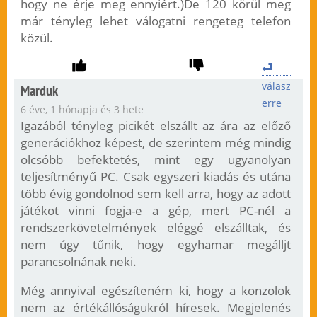
hogy ne érje meg ennyiért.)De 120 körül meg
már tényleg lehet válogatni rengeteg telefon
közül.
válasz
Marduk
erre
6 éve, 1 hónapja és 3 hete
Igazából tényleg picikét elszállt az ára az előző
generációkhoz képest, de szerintem még mindig
olcsóbb befektetés, mint egy ugyanolyan
teljesítményű PC. Csak egyszeri kiadás és utána
több évig gondolnod sem kell arra, hogy az adott
játékot vinni fogja-e a gép, mert PC-nél a
rendszerkövetelmények eléggé elszálltak, és
nem úgy tűnik, hogy egyhamar megálljt
parancsolnának neki.
Még annyival egészíteném ki, hogy a konzolok
nem az értékállóságukról híresek. Megjelenés