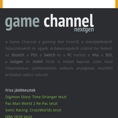
A Game Channel a gaming élet híreiről, a videójátékokról,
fejlesztésekről és egyéb érdekességekről számol be Neked.
Az
XboxSX
, a
PS5
, a
Switch
és a
PC
mellett a
Vita
, a
3DS
,
a
lastgen
és
mobil
hírek is helyet kapnak. Ezen kívül
folyamatosan játékteszteket, exkluzív anyagokat, mozifilm
kritikákat találsz nálunk!
Friss játéktesztek
Digimon Story: Time Stranger teszt
Pac-Man World 2 Re-Pac teszt
Sonic Racing: CrossWorlds teszt
NBA 2K26 teszt