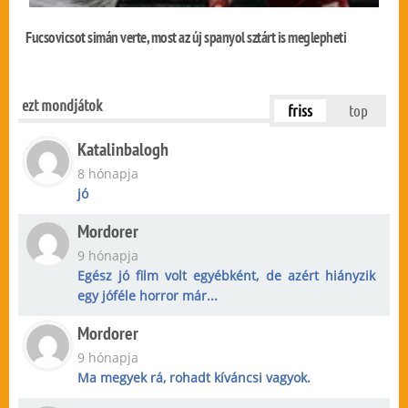
Fucsovicsot simán verte, most az új spanyol sztárt is meglepheti
ezt mondjátok
friss
top
Katalinbalogh
8 hónapja
jó
Mordorer
9 hónapja
Egész jó film volt egyébként, de azért hiányzik
egy jóféle horror már...
Mordorer
9 hónapja
Ma megyek rá, rohadt kíváncsi vagyok.