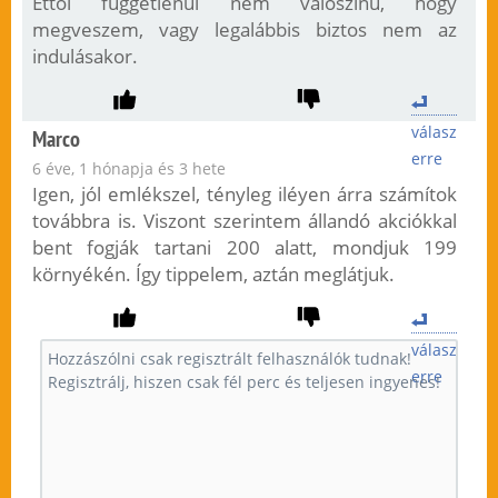
Ettől függetlenül nem valószínű, hogy
megveszem, vagy legalábbis biztos nem az
indulásakor.
válasz
Marco
erre
6 éve, 1 hónapja és 3 hete
Igen, jól emlékszel, tényleg iléyen árra számítok
továbbra is. Viszont szerintem állandó akciókkal
bent fogják tartani 200 alatt, mondjuk 199
környékén. Így tippelem, aztán meglátjuk.
válasz
erre