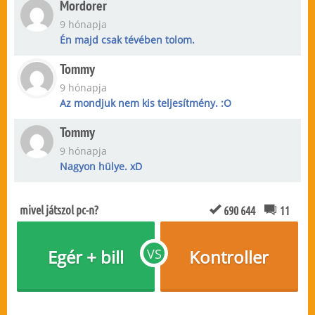
Mordorer
9 hónapja
Én majd csak tévében tolom.
Tommy
9 hónapja
Az mondjuk nem kis teljesítmény. :O
Tommy
9 hónapja
Nagyon hülye. xD
mivel játszol pc-n?
690 644
11
Egér + bill
VS
Kontroller