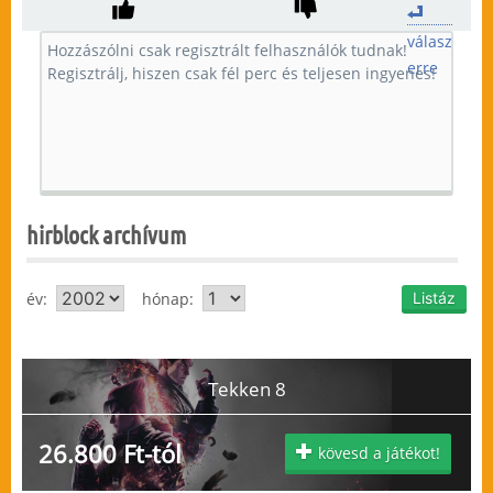
válasz
erre
hirblock archívum
év:
hónap:
Tekken 8
26.800 Ft-tól
kövesd a játékot!