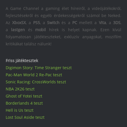
A Game Channel a gaming élet híreiről, a videójátékokról,
fejlesztésekről és egyéb érdekességekről számol be Neked.
Az
XboxSX
, a
PS5
, a
Switch
és a
PC
mellett a
Vita
, a
3DS
,
a
lastgen
és
mobil
hírek is helyet kapnak. Ezen kívül
folyamatosan játékteszteket, exkluzív anyagokat, mozifilm
kritikákat találsz nálunk!
Friss játéktesztek
Digimon Story: Time Stranger teszt
Pac-Man World 2 Re-Pac teszt
Sonic Racing: CrossWorlds teszt
NBA 2K26 teszt
Ghost of Yotei teszt
Borderlands 4 teszt
Hell is Us teszt
Lost Soul Aside teszt