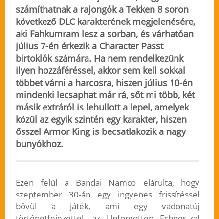
számíthatnak a rajongók a Tekken 8 soron
következő DLC karakterének megjelenésére,
aki Fahkumram lesz a sorban, és várhatóan
július 7-én érkezik a Character Passt
birtoklók számára. Ha nem rendelkezünk
ilyen hozzáféréssel, akkor sem kell sokkal
többet várni a harcosra, hiszen július 10-én
mindenki lecsaphat már rá, sőt mi több, két
másik extráról is lehullott a lepel, amelyek
közül az egyik szintén egy karakter, hiszen
ősszel Armor King is becsatlakozik a nagy
bunyókhoz
.
Ezen felül a Bandai Namco elárulta, hogy
szeptember 30-án egy ingyenes frissítéssel
bővül a játék, ami egy vadonatúj
történetfejezettel, az Unforgotten Echoes-zal