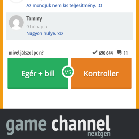
Az mondjuk nem kis teljesítmény. :O
Tommy
9 hónapja
Nagyon hülye. xD
mivel játszol pc-n?
690 644
11
Egér + bill
VS
Kontroller