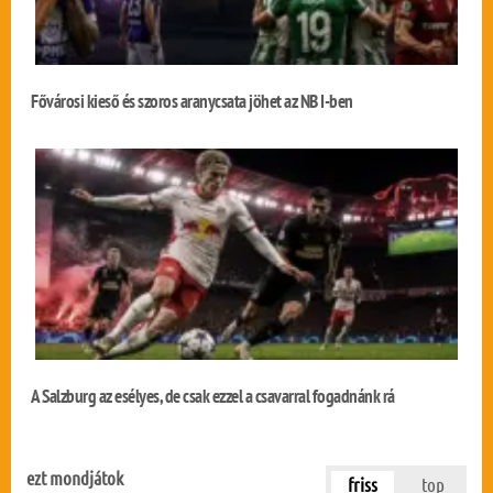
Fővárosi kieső és szoros aranycsata jöhet az NB I-ben
A Salzburg az esélyes, de csak ezzel a csavarral fogadnánk rá
ezt mondjátok
friss
top