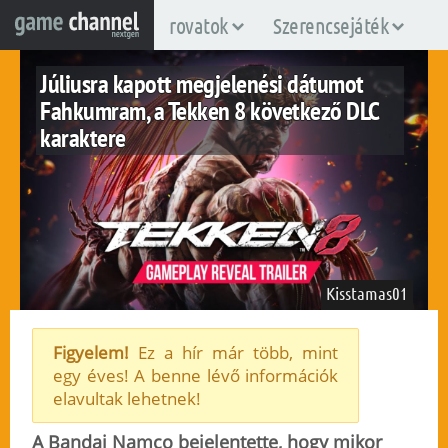
rovatok
Szerencsejáték
Júliusra kapott megjelenési dátumot
Fahkumram, a Tekken 8 következő DLC
karaktere
Kisstamas01
Figyelem!
Ez a hír már több, mint
egy éves! A benne lévő információk
pc
ps5
xboxsx
elavultak lehetnek!
2025. május 26.
129
A Bandai Namco bejelentette, hogy mikor