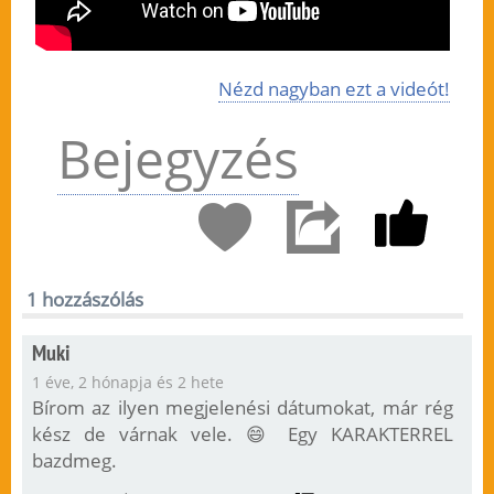
Nézd nagyban ezt a videót!
Bejegyzés
1 hozzászólás
Muki
1 éve, 2 hónapja és 2 hete
Bírom az ilyen megjelenési dátumokat, már rég
kész de várnak vele. 😄 Egy KARAKTERREL
bazdmeg.